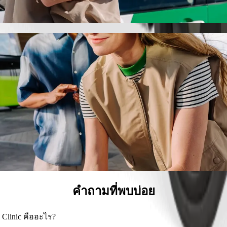
นทุกโอกาส
ไปยัง Ngangelizwe Clinic
6 คน
า
ามีบริการที่รองรับรถเข็น และเครื่องช่วยเหลือในการเครื่องไหว
นราคาที่ถูกลงด้วย Bolt Basic
คำถามที่พบบ่อย
 Clinic คืออะไร?