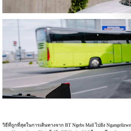
ประมาณ ZAR 40.80 ZAR เราจะหายานพาหนะที่เหมาะกับคุณใ
ดาวน์โหลดแอป​ Bolt
บริการ Bolt เพื่อพาคุณจาก BT Ngebs Mall 
มีสัมภาระเยอะ? จองรถตู้ขนาด XL ของเราสำหรับผู้โดยสาร 
ต้องการเดินทางอย่างหรูหรา? ลองรถพรีเมียมของ Bolt
เดินทางกับเด็ก? เรียกรถที่เหมาะสำหรับเด็กพร้อมที่นั่งเสริม
สัตว์เลี้ยงของคุณไปด้วย? ลองบริการที่รองรับสัตว์เลี้ยงของเร
ต้องการความช่วยเหลือเพิ่มเติม? หมวดหมู่การช่วยเหลือของเร
ต้องการการเดินทางราคาประหยัด? เพลิดเพลินกับรถขนาดเล็กใ
ดาวน์โหลดแอป​ Bolt
วิธีที่ถูกที่สุดในการเดินทางจาก BT Ngebs Mall ไปยัง Ngangelizwe