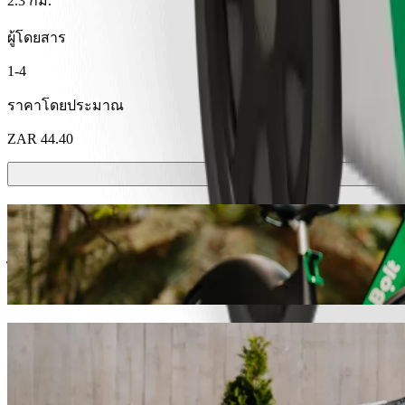
2.3 กม.
ผู้โดยสาร
1-4
ราคาโดยประมาณ
ZAR 44.40
สกู๊ตเตอร์หรือจักรยานไฟฟ้า
ไปไหนมาไหนใน มธาถา ด้วยสกู๊ตเตอร์หรือจักรยานไฟฟ้า
ดาวน์โหลดแอป​ Bolt
เดินทางจาก BT Ngebs Mall ไปยัง Ngangeliz
เราแนะนำให้คุณเลือกบริการเรียกรถ Bolt หากคุณกำลังมองหาราคาท