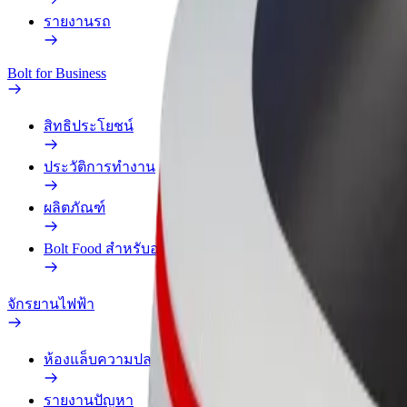
รายงานรถ
Bolt for Business
สิทธิประโยชน์
ประวัติการทำงาน
ผลิตภัณฑ์
Bolt Food สำหรับองค์กร
จักรยานไฟฟ้า
ห้องแล็บความปลอดภัย
รายงานปัญหา