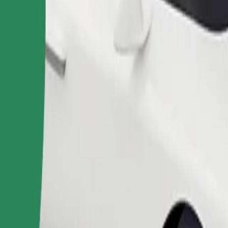
chan
ld Town ไปยัง Auchan อยู่ใช่ไหม มาดูบริการของเราและค้นหาเส้นทา
ดาวน์โหลดแอป