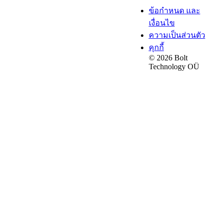
ข้อกำหนด และ
เงื่อนไข
ความเป็นส่วนตัว
คุกกี้
© 2026 Bolt
Technology OÜ