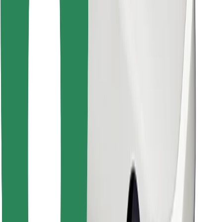
คุกกี้
ความปลอดภัย
เรียกรถได้ในไม่กี่นาที!
ดาวน์โหลดแอป Bolt
หาอาหารโปรดของคุณ!
ดาวน์โหลดแอป Bolt Food