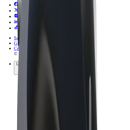
Şartlar ve Koşullar
Gizlilik
Çerezler
© 2026 Bolt Technology OÜ
Ürünler
Yolculuklar
Scooterlar
Bolt Market
Bolt Yemek
Bolt Sürüş
İşletmeler için Bolt