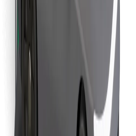
En sevdiğin yemeği bul!
Bolt Yemek uygulamasını indir