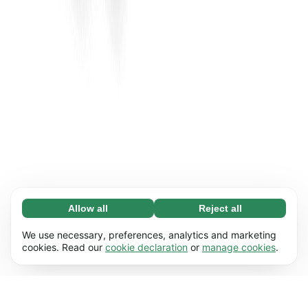
Allow all
Reject all
Necessary (65)
Necessary cookies help make our website
Learn more
We use necessary, preferences, analytics and marketing
usable by enabling basic functions, e.g. page
cookies. Read our
cookie declaration
or
manage cookies
.
navigation. The website cannot function
Preferences (17)
properly without these cookies.
Preference cookies enable our website to
Learn more
remember information that changes the way it