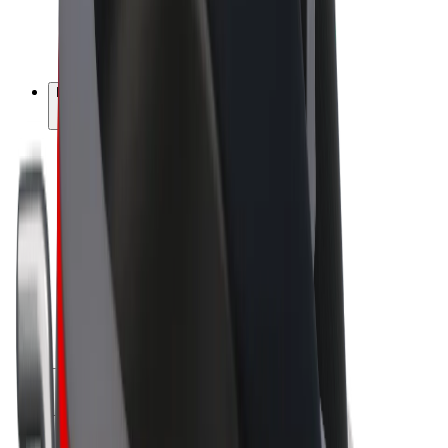
E-bisikletler
Bolt Plus
Bolt'la kazan
Şoförler
Şoför kazançları
Kuryeler
Kurye kazançları
Bolt Yemek İşletmeleri
Filolar
Marka Kiralama
Şirket
Kariyer