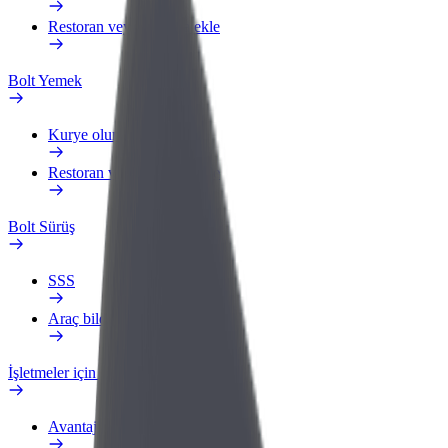
Restoran veya mağaza ekle
Bolt Yemek
Kurye olun
Restoran veya mağaza ekle
Bolt Sürüş
SSS
Araç bildir
İşletmeler için Bolt
Avantajlar