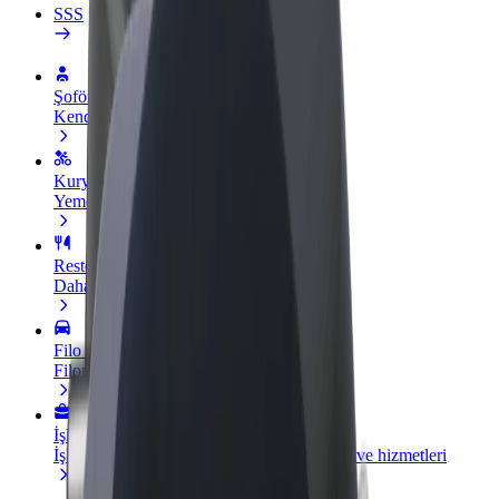
SSS
Şoför olun
Kendi şartlarında para kazan
Kurye olun
Yemek teslimatı yap, haftalık ödeme al
Restoran veya mağaza ekle
Daha fazla müşteriye ulaş, kazancını artır
Filo sahibi olarak kayıt ol
Filonu Bolt'a ekle, gelirini artır
İşletmeler için Bolt
İşletmen için ölçeklendirilmiş Bolt ürünleri ve hizmetleri