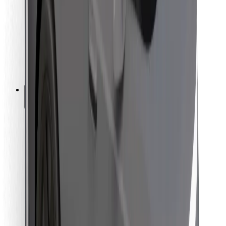
Kuryeler için
Bolt Yemek
Filo sahipleri için
Restoranlar için
İşletmeler için Bolt
Diğer
Tedarikçiler
Şartlar & Koşullar
Çerezler
Güvenlik
Dakikalar içinde araç kapınızda!
Bolt Uygulamasını İndir