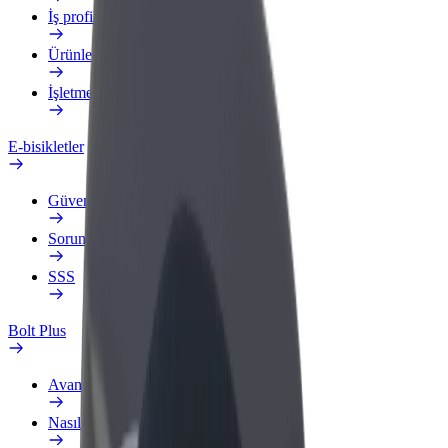
İş profili
Ürünler
İşletmeler için Bolt Yemek
E-bisikletler
Güvenlik laboratuvarı
Sorun bildir
SSS
Bolt Plus
Avantajlar
Nasıl katılınır