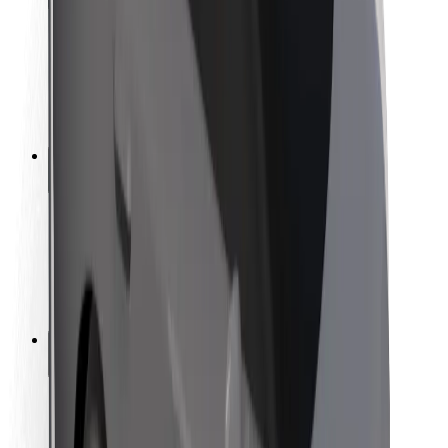
Yolcu güvenliği
Şoför güvenliği
Scooter güvenliği
Güvenlik laboratuvarı
Şehirler
Konumlar
Şehir çözümleri
Havaalanları
Bolt Şarj İstasyonları
Destek
Yolcular için
Şoförler için