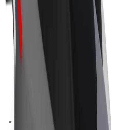
Bolt hakkında
Bolt'ta Sürdürülebilirlik
Proje Sıfır
Blog
Haber Merkezi
Marka yönergeleri
Misyon
Yatırımcı İlişkileri
Liderlik
Marka
Medya
Urban Fund
Güvenlik