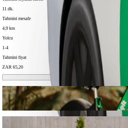
11 dk.
Tahmini mesafe
4,9 km
Yolcu
1-4
Tahmini fiyat
ZAR 65,20
Scooterlar veya E-bisikletler
Mthatha içinde Scooterlar veya E-bisikletlerle dolaşın
Uygulamayı indir
Bolt araç çağırma ile Superspar Circle no