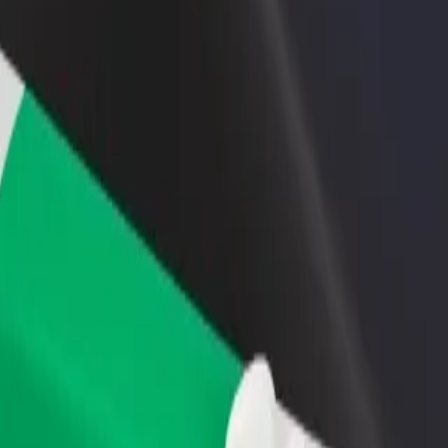
toran veya mağaza ekle
Filo sahibi olarak kayıt ol
İşletmeler i
a fazla müşteriye ulaş,
Filonu Bolt'a ekle, gelirini
İşletmen içi
ncını artır
artır
hizmetleri
asıl gidilir
 yolunu mu arıyorsunuz? Hizmetlerimizi keşfedin ve yolculuğunuza mü
Uygulamayı indir