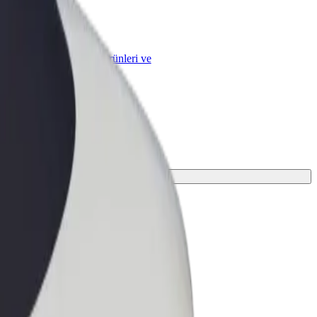
çin Bolt
n ölçeklendirilmiş Bolt ürünleri ve
kemmel olanı bulun.