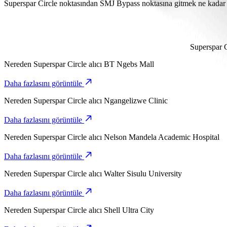
Go Hatch ile Superspar Circle noktasından SMJ Bypass noktasına var
Superspar Circle noktasından SMJ Bypass noktasına gitmek ne kadar 
Go Hatch ile Superspar Circle noktasından SMJ Bypass noktasına yo
Superspar C
Nereden
Superspar Circle
alıcı
BT Ngebs Mall
Daha fazlasını görüntüle
Nereden
Superspar Circle
alıcı
Ngangelizwe Clinic
Daha fazlasını görüntüle
Nereden
Superspar Circle
alıcı
Nelson Mandela Academic Hospital
Daha fazlasını görüntüle
Nereden
Superspar Circle
alıcı
Walter Sisulu University
Daha fazlasını görüntüle
Nereden
Superspar Circle
alıcı
Shell Ultra City