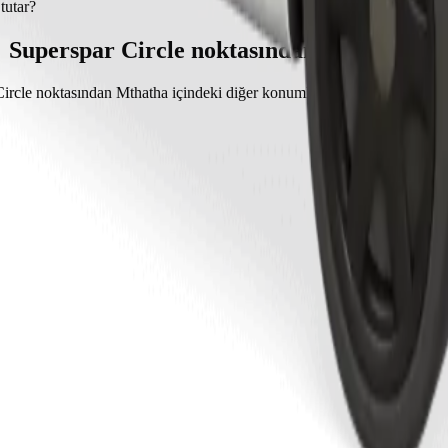
mak yaklaşık 11 dk. sürer.
tutar?
lculuğun maliyeti yaklaşık ZAR 60,90 ZAR tutarındadır.
Superspar Circle noktasından yolculuklar
ircle noktasından Mthatha içindeki diğer konumlara popüler yolculukla