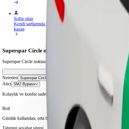
Şoför olun
Kurye olun
Res
Kendi şartlarında para
Yemek teslimatı yap, haftalık
Dah
kazan
ödeme al
kaza
Superspar Circle noktasından SMJ Bypass noktasına n
Superspar Circle noktasından SMJ Bypass noktasına gitmenin en iyi
Nereden
Superspar Circle
Alıcı
SMJ Bypass
Kolaylık ve konfor sadece birkaç dokunuş uzağında!
Bolt
Günlük kullanılan, orta boy araçlarla güvenilir sürüşler.
Tahmini seyahat süresi