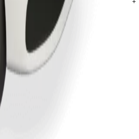
rı keşfedin.