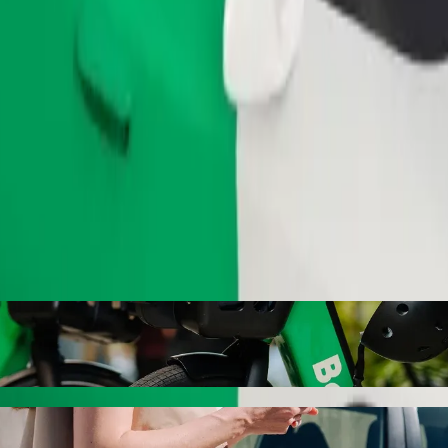
Sürüş sipariş et
ktasından SMJ Bypass noktasına gidin