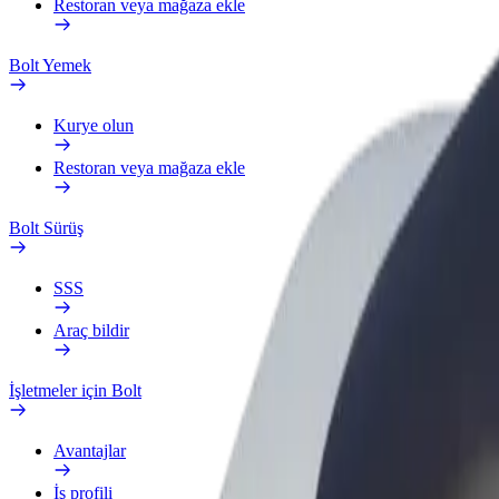
Restoran veya mağaza ekle
Bolt Yemek
Kurye olun
Restoran veya mağaza ekle
Bolt Sürüş
SSS
Araç bildir
İşletmeler için Bolt
Avantajlar
İş profili