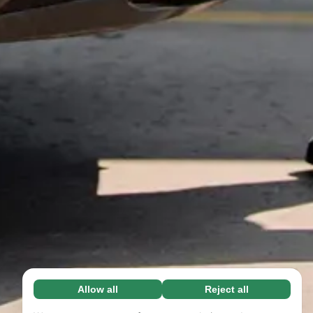
a
Allow all
Reject all
Necessary (65)