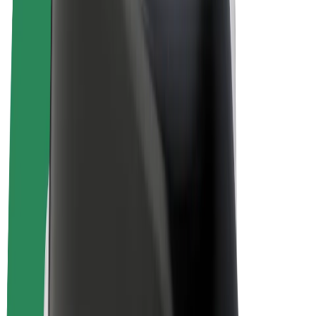
Електровелосипеди
Bolt Plus
Заробляйте з Bolt
Водієм
Заробіток водія
Кур'єром
Заробіток курʼєра
Партнери Bolt Food
Автопаркам
Франшиза
Компанія
Кар'єра