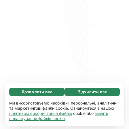
Дозволити все
Відхилити все
Обов'язкові (65)
Ці файли необхідні для того, щоб ви могли
Дізнатися більше
Ми використовуємо необхідні, персональні, аналітичні
переміщатися по сайту і використовувати
та маркетингові файли cookie. Ознайомтеся з нашою
політикою використання файлів
cookie або
змініть
його основні функції, наприклад, перехід між
Уподобання (17)
налаштування файлів cookie
.
сторінками. Без них сайт не буде правильно
Завдяки роботі файлів цього типу наш сайт
Дізнатися більше
працювати.
Детальніше