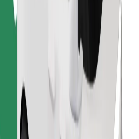
Знайди твою улюблену страву чи їжу!
Завантажити застосунок Bolt Food