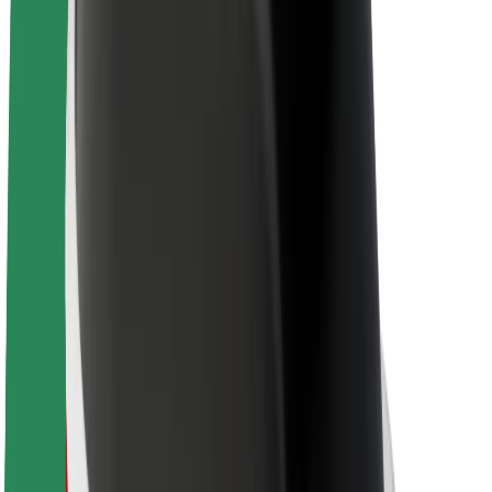
Про компанію Bolt
Сталий розвиток у Bolt
Проєкт Нуль
Блог
Пресцентр
Правила використання бренду
Місія
Зв’язки з інвесторами
Керівництво
Бренд
Медіа
Урбаністичний фонд
Безпека