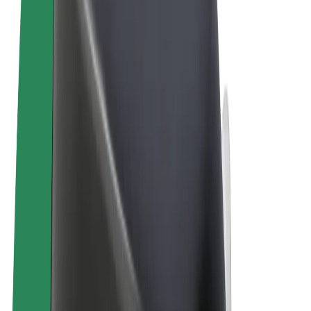
Правила та Умови
Конфіденційність
Файли ку́кі
© 2026 Bolt Technology OÜ
Сервіси
Поїздки
Електросамокати
Доставка продуктів Bolt Market
Доставка Bolt Food
Каршерінг Bolt Drive
Bolt for Business