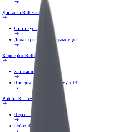
Доставка Bolt Food
Стати кур'єром
Додати ресторан чи крамницю
Каршерінг Bolt Drive
Запитання та відповіді
Повідомити про проблему з ТЗ
Bolt for Business
Переваги
Робочий обліковий запис