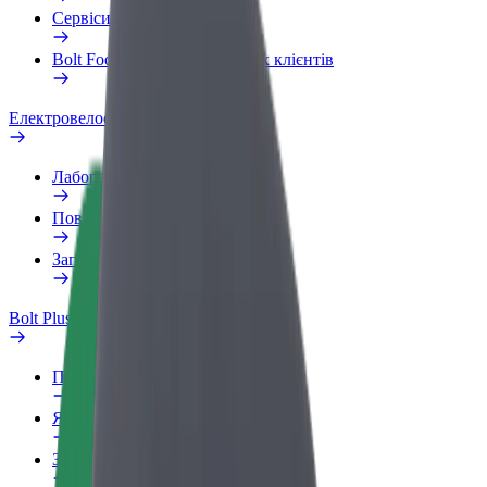
Сервіси
Bolt Food для корпоративних клієнтів
Електровелосипеди
Лабораторія безпеки
Повідомити про проблему
Запитання та відповіді
Bolt Plus
Переваги
Як приєднатися
Запитання та відповіді