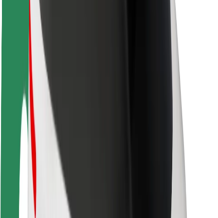
Безпека пасажирів
Безпека водіїв
Безпека електросамокатів
Лабораторія безпеки
Міста
Розташування
Міські рішення
Аеропорти
Зарядні станції Bolt
Підтримка
Для пасажирів
Для водіїв