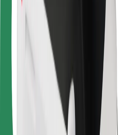
Для кур'єрів
Доставка Bolt Food
Для власників автопарків
Для ресторанів
Bolt for Business
Інше
Постачальникам
Правила та Умови
Файли ку́кі
Безпека
Замовляй поїздку за лічені хвилини!
Завантажити застосунок Bolt