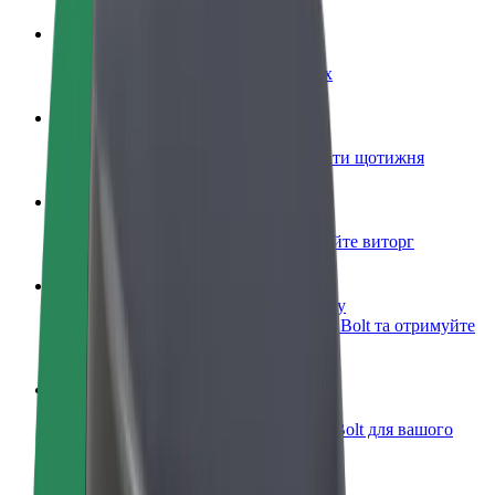
Стати водієм
Заробляйте гроші на власних умовах
Стати кур'єром
Доставляйте їжу та отримуйте виплати щотижня
Додати ресторан чи крамницю
Залучайте більше клієнтів та збільшуйте виторг
Зареєструватися як власник автопарку
Додайте Ваш автопарк на платформу Bolt та отримуйте
більше доходів
Bolt for Business
Масштабування продуктів та послуг Bolt для вашого
бізнесу