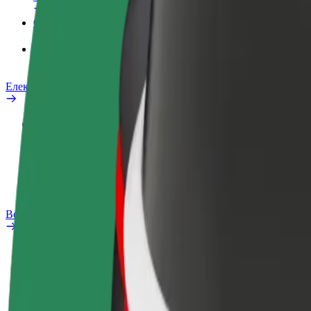
Сервіси
Bolt Food для корпоративних клієнтів
Електровелосипеди
Лабораторія безпеки
Повідомити про проблему
Запитання та відповіді
Bolt Plus
Переваги
Як приєднатися
Запитання та відповіді