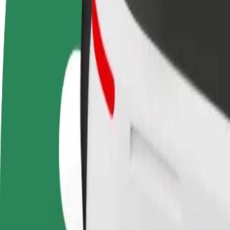
Стати водієм
Стати кур'єром
Дода
Заробляйте гроші на
Доставляйте їжу та отримуйте
кра
власних умовах
виплати щотижня
Залу
збіл
Як дістатися за маршрутом Bratislava main station
Хочеш дістатися за маршрутом "Bratislava main station" – "Nivy
Від
Bratislava main station
До
Nivy
Зручність та комфорт — всього у декілька кліків!
Bolt
Надійні поїздки на повсякденних авто середнього класу.