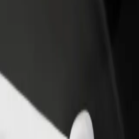
ти ресторан чи
Зареєструватися як власник автопарку
мницю
Додайте Ваш автопарк на платформу Bol
чайте більше клієнтів та
та отримуйте більше доходів
ьшуйте виторг
 – Nivy
"? Ознайомся з нашими сервісами та знайди ідеальний спосіб пере
Завантажити застосунок