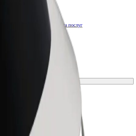
Bolt for Business
t
Масштабування продуктів та послуг
Bolt для вашого бізнесу
сування для своєї поїздки.