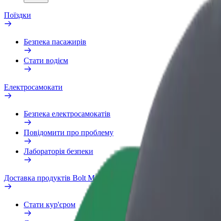
Поїздки
Безпека пасажирів
Стати водієм
Електросамокати
Безпека електросамокатів
Повідомити про проблему
Лабораторія безпеки
Доставка продуктів Bolt Market
Стати кур'єром