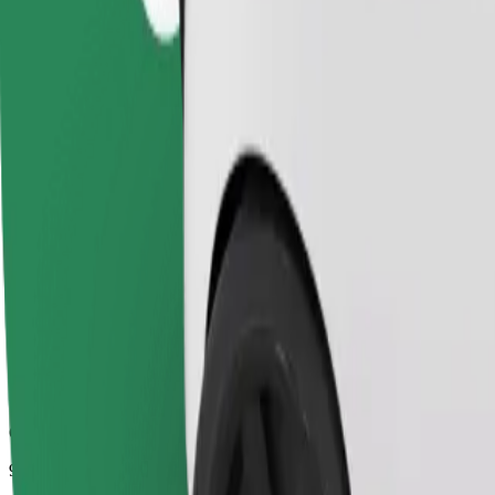
Орієнтовний час поїздки
9 хв
Орієнтовна відстань
3,8 км
Пасажирів
1-4
Орієнтовна вартість
5,30 EUR
Comfort
Просторі поїздки з більшим простором для ніг та місцем для зб
Орієнтовний час поїздки
9 хв