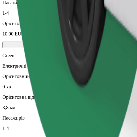
Пасажирів
1-4
Орієнтовна вартість
10,00 EUR
Green
Електричні та гібридні авто
Орієнтовний час поїздки
9 хв
Орієнтовна відстань
3,8 км
Пасажирів
1-4