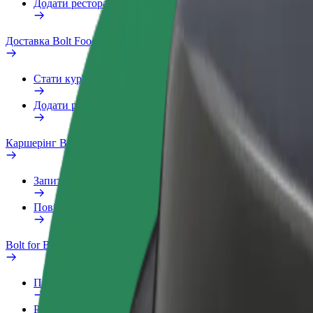
Додати ресторан чи крамницю
Доставка Bolt Food
Стати кур'єром
Додати ресторан чи крамницю
Каршерінг Bolt Drive
Запитання та відповіді
Повідомити про проблему з ТЗ
Bolt for Business
Переваги
Робочий обліковий запис