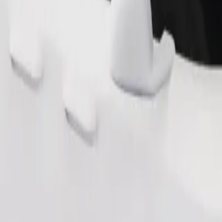
Замовити поїздку
ерігання речей