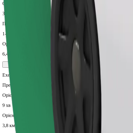
Орієнтовна відстань
3,8 км
Пасажирів
1-4
Орієнтовна вартість
6,40 EUR
Executive
Преміум-авто середнього класу з підвищеним комфортом
Орієнтовний час поїздки
9 хв
Орієнтовна відстань
3,8 км