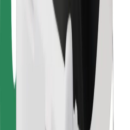
Для водіїв
Для кур'єрів
Доставка Bolt Food
Для власників автопарків
Для ресторанів
Bolt for Business
Інше
Постачальникам
Правила та Умови
Файли ку́кі
Безпека
Замовляй поїздку за лічені хвилини!