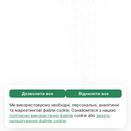
Дозволити все
Відхилити все
Обов'язкові (65)
Ці файли необхідні для того, щоб ви могли
Дізнатися більше
Ми використовуємо необхідні, персональні, аналітичні
переміщатися по сайту і використовувати
та маркетингові файли cookie. Ознайомтеся з нашою
політикою використання файлів
cookie або
змініть
його основні функції, наприклад, перехід між
Уподобання (17)
налаштування файлів cookie
.
сторінками. Без них сайт не буде правильно
Завдяки роботі файлів цього типу наш сайт
Дізнатися більше
працювати.
Детальніше