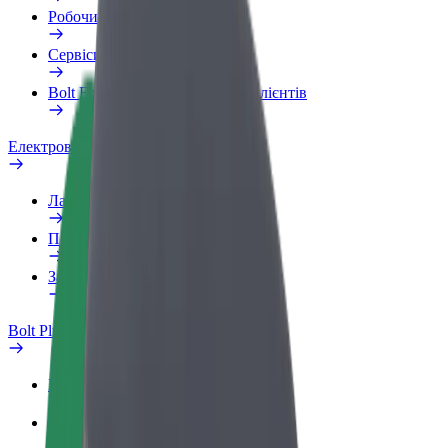
Робочий обліковий запис
Сервіси
Bolt Food для корпоративних клієнтів
Електровелосипеди
Лабораторія безпеки
Повідомити про проблему
Запитання та відповіді
Bolt Plus
Переваги
Як приєднатися