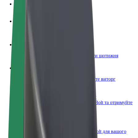
Запитання та відповіді
Стати водієм
Заробляйте гроші на власних умовах
Стати кур'єром
Доставляйте їжу та отримуйте виплати щотижня
Додати ресторан чи крамницю
Залучайте більше клієнтів та збільшуйте виторг
Зареєструватися як власник автопарку
Додайте Ваш автопарк на платформу Bolt та отримуйте
більше доходів
Bolt for Business
Масштабування продуктів та послуг Bolt для вашого
бізнесу