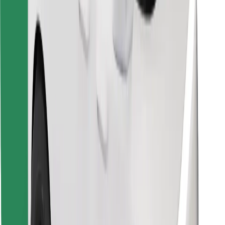
Завантажити застосунок Bolt
Знайди твою улюблену страву чи їжу!
Завантажити застосунок Bolt Food