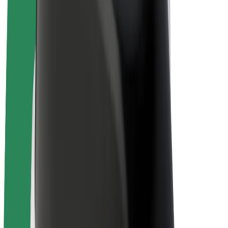
Bolt for Business
Електровелосипеди
Bolt Plus
Заробляйте з Bolt
Водієм
Заробіток водія
Кур'єром
Заробіток курʼєра
Партнери Bolt Food
Автопаркам
Франшиза
Компанія