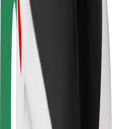
Безпека
Безпека пасажирів
Безпека водіїв
Безпека електросамокатів
Лабораторія безпеки
Міста
Розташування
Міські рішення
Аеропорти
Зарядні станції Bolt
Підтримка
Для пасажирів