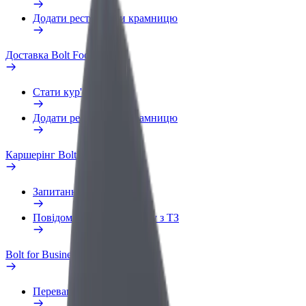
Додати ресторан чи крамницю
Доставка Bolt Food
Стати кур'єром
Додати ресторан чи крамницю
Каршерінг Bolt Drive
Запитання та відповіді
Повідомити про проблему з ТЗ
Bolt for Business
Переваги