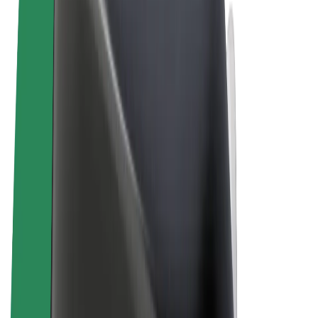
Правила та Умови
Конфіденційність
Файли ку́кі
© 2026 Bolt Technology OÜ
Сервіси
Поїздки
Електросамокати
Доставка продуктів Bolt Market
Доставка Bolt Food
Каршерінг Bolt Drive