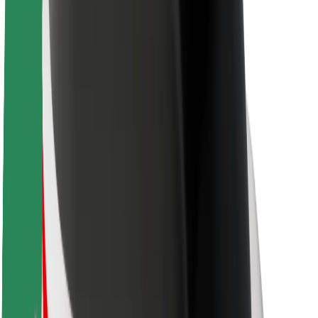
Кар'єра
Про компанію Bolt
Сталий розвиток у Bolt
Проєкт Нуль
Блог
Пресцентр
Правила використання бренду
Місія
Зв’язки з інвесторами
Керівництво
Бренд
Медіа
Урбаністичний фонд