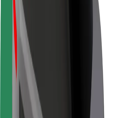
Безпека
Безпека пасажирів
Безпека водіїв
Безпека електросамокатів
Лабораторія безпеки
Міста
Розташування
Міські рішення
Аеропорти
Зарядні станції Bolt
Підтримка
Для пасажирів