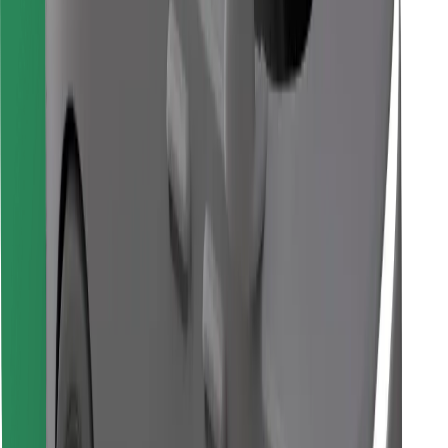
Завантажити застосунок Bolt
Знайди твою улюблену страву чи їжу!
Завантажити застосунок Bolt Food