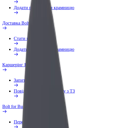
Додати ресторан чи крамницю
Доставка Bolt Food
Стати кур'єром
Додати ресторан чи крамницю
Каршерінг Bolt Drive
Запитання та відповіді
Повідомити про проблему з ТЗ
Bolt for Business
Переваги