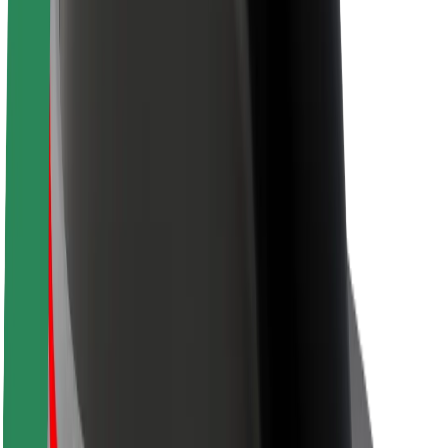
Кар'єра
Про компанію Bolt
Сталий розвиток у Bolt
Проєкт Нуль
Блог
Пресцентр
Правила використання бренду
Місія
Зв’язки з інвесторами
Керівництво
Бренд
Медіа
Урбаністичний фонд