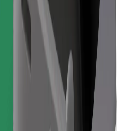
Для водіїв
Для кур'єрів
Доставка Bolt Food
Для власників автопарків
Для ресторанів
Bolt for Business
Інше
Постачальникам
Правила та Умови
Файли ку́кі
Безпека
Замовляй поїздку за лічені хвилини!