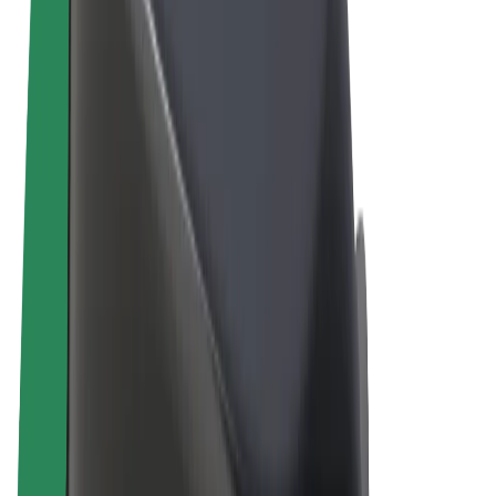
Правила та Умови
Конфіденційність
Файли ку́кі
© 2026 Bolt Technology OÜ
Сервіси
Поїздки
Електросамокати
Доставка продуктів Bolt Market
Доставка Bolt Food
Каршерінг Bolt Drive