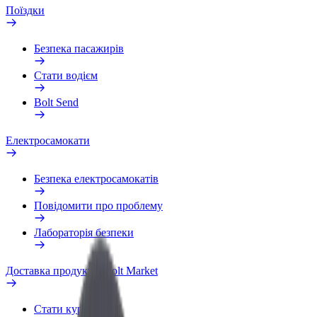
Поїздки
Безпека пасажирів
Стати водієм
Bolt Send
Електросамокати
Безпека електросамокатів
Повідомити про проблему
Лабораторія безпеки
Доставка продуктів Bolt Market
Стати кур'єром