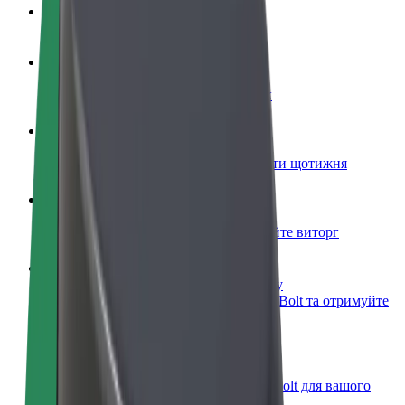
Запитання та відповіді
Стати водієм
Заробляйте гроші на власних умовах
Стати кур'єром
Доставляйте їжу та отримуйте виплати щотижня
Додати ресторан чи крамницю
Залучайте більше клієнтів та збільшуйте виторг
Зареєструватися як власник автопарку
Додайте Ваш автопарк на платформу Bolt та отримуйте
більше доходів
Bolt for Business
Масштабування продуктів та послуг Bolt для вашого
бізнесу