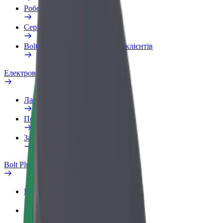
Робочий обліковий запис
Сервіси
Bolt Food для корпоративних клієнтів
Електровелосипеди
Лабораторія безпеки
Повідомити про проблему
Запитання та відповіді
Bolt Plus
Переваги
Як приєднатися