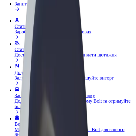
Запитання та відповіді
Стати водієм
Заробляйте гроші на власних умовах
Стати кур'єром
Доставляйте їжу та отримуйте виплати щотижня
Додати ресторан чи крамницю
Залучайте більше клієнтів та збільшуйте виторг
Зареєструватися як власник автопарку
Додайте Ваш автопарк на платформу Bolt та отримуйте
більше доходів
Bolt for Business
Масштабування продуктів та послуг Bolt для вашого
бізнесу