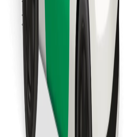
Завантажити застосунок Bolt
Знайди твою улюблену страву чи їжу!
Завантажити застосунок Bolt Food