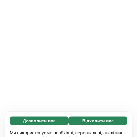
Дозволити все
Відхилити все
Обов'язкові (65)
Ці файли необхідні для того, щоб ви могли
Дізнатися більше
Ми використовуємо необхідні, персональні, аналітичні