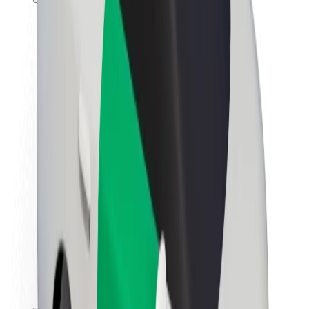
Кар'єра
Про компанію Bolt
Сталий розвиток у Bolt
Проєкт Нуль
Блог
Пресцентр
Правила використання бренду
Місія
Зв’язки з інвесторами
Керівництво
Бренд
Медіа
Урбаністичний фонд