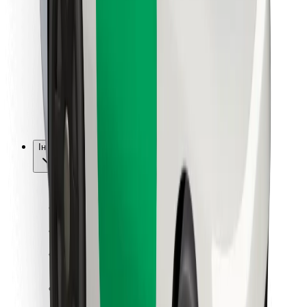
Для водіїв
Для кур'єрів
Доставка Bolt Food
Для власників автопарків
Для ресторанів
Bolt for Business
Інше
Постачальникам
Правила та Умови
Файли ку́кі
Безпека
Замовляй поїздку за лічені хвилини!