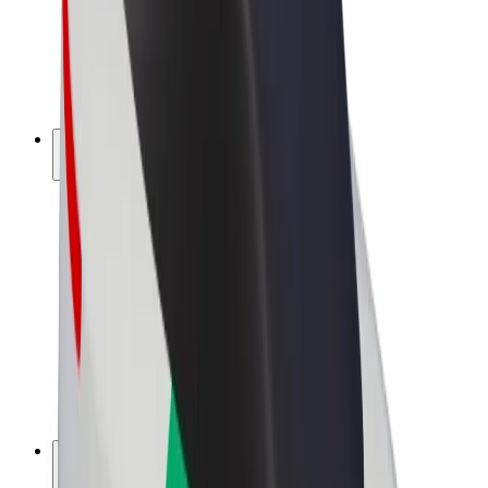
Bolt for Business
Електровелосипеди
Bolt Plus
Заробляйте з Bolt
Водієм
Заробіток водія
Кур'єром
Заробіток курʼєра
Партнери Bolt Food
Автопаркам
Франшиза
Компанія