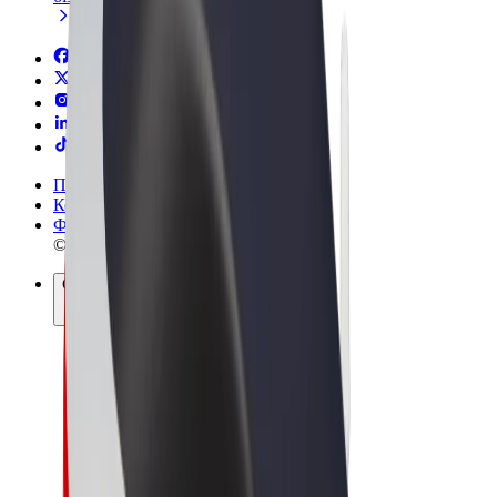
Правила та Умови
Конфіденційність
Файли ку́кі
© 2026 Bolt Technology OÜ
Сервіси
Поїздки
Електросамокати
Доставка продуктів Bolt Market
Доставка Bolt Food
Каршерінг Bolt Drive