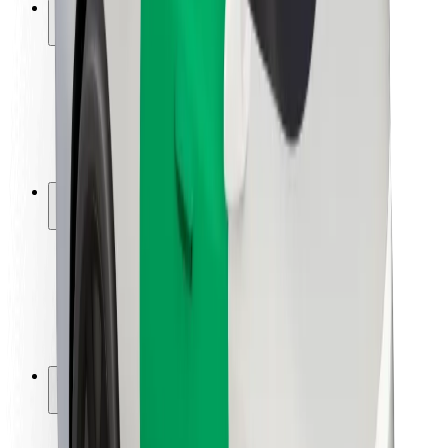
Безпека
Безпека пасажирів
Безпека водіїв
Безпека електросамокатів
Лабораторія безпеки
Міста
Розташування
Міські рішення
Аеропорти
Зарядні станції Bolt
Підтримка
Для пасажирів