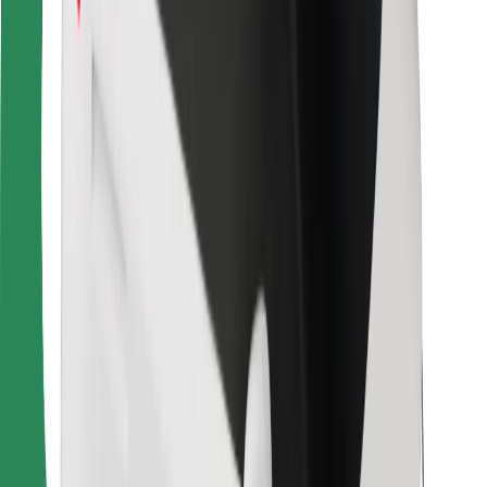
Для водіїв
Для кур'єрів
Доставка Bolt Food
Для власників автопарків
Для ресторанів
Bolt for Business
Інше
Постачальникам
Правила та Умови
Файли ку́кі
Безпека
Замовляй поїздку за лічені хвилини!