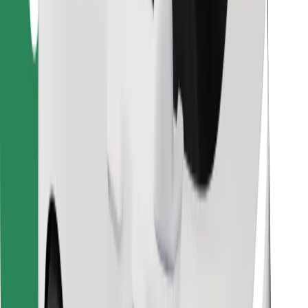
Завантажити застосунок Bolt
Знайди твою улюблену страву чи їжу!
Завантажити застосунок Bolt Food