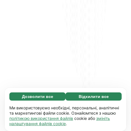
Дозволити все
Відхилити все
Обов'язкові (65)
Ці файли необхідні для того, щоб ви могли
Дізнатися більше
Ми використовуємо необхідні, персональні, аналітичні
переміщатися по сайту і використовувати
та маркетингові файли cookie. Ознайомтеся з нашою
політикою використання файлів
cookie або
змініть
його основні функції, наприклад, перехід між
Уподобання (17)
налаштування файлів cookie
.
сторінками. Без них сайт не буде правильно
Завдяки роботі файлів цього типу наш сайт
Дізнатися більше
працювати.
Детальніше