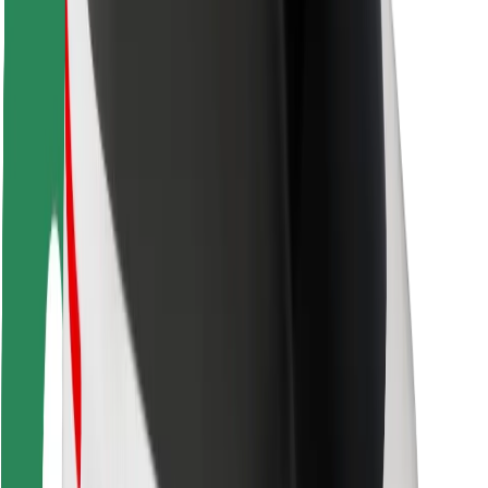
Безпека
Безпека пасажирів
Безпека водіїв
Безпека електросамокатів
Лабораторія безпеки
Міста
Розташування
Міські рішення
Аеропорти
Зарядні станції Bolt
Підтримка
Для пасажирів