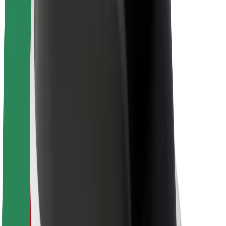
Кар'єра
Про компанію Bolt
Сталий розвиток у Bolt
Проєкт Нуль
Блог
Пресцентр
Правила використання бренду
Місія
Зв’язки з інвесторами
Керівництво
Бренд
Медіа
Урбаністичний фонд