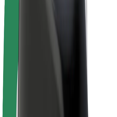
Bolt for Business
Електровелосипеди
Bolt Plus
Заробляйте з Bolt
Водієм
Заробіток водія
Кур'єром
Заробіток курʼєра
Партнери Bolt Food
Автопаркам
Франшиза
Компанія