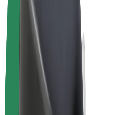
Правила та Умови
Конфіденційність
Файли ку́кі
© 2026 Bolt Technology OÜ
Сервіси
Поїздки
Електросамокати
Доставка продуктів Bolt Market
Доставка Bolt Food
Каршерінг Bolt Drive