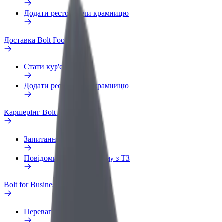
Додати ресторан чи крамницю
Доставка Bolt Food
Стати кур'єром
Додати ресторан чи крамницю
Каршерінг Bolt Drive
Запитання та відповіді
Повідомити про проблему з ТЗ
Bolt for Business
Переваги