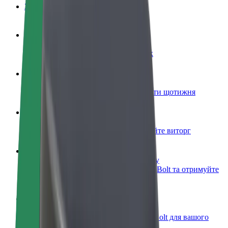
Запитання та відповіді
Стати водієм
Заробляйте гроші на власних умовах
Стати кур'єром
Доставляйте їжу та отримуйте виплати щотижня
Додати ресторан чи крамницю
Залучайте більше клієнтів та збільшуйте виторг
Зареєструватися як власник автопарку
Додайте Ваш автопарк на платформу Bolt та отримуйте
більше доходів
Bolt for Business
Масштабування продуктів та послуг Bolt для вашого
бізнесу