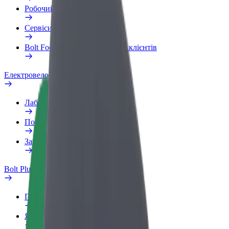
Робочий обліковий запис
Сервіси
Bolt Food для корпоративних клієнтів
Електровелосипеди
Лабораторія безпеки
Повідомити про проблему
Запитання та відповіді
Bolt Plus
Переваги
Як приєднатися