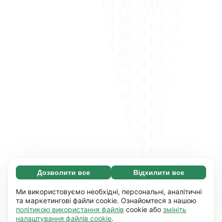
Дозволити все
Відхилити все
Обов'язкові (65)
Ці файли необхідні для того, щоб ви могли
Дізнатися більше
Ми використовуємо необхідні, персональні, аналітичні
переміщатися по сайту і використовувати
та маркетингові файли cookie. Ознайомтеся з нашою
політикою використання файлів
cookie або
змініть
його основні функції, наприклад, перехід між
Уподобання (17)
налаштування файлів cookie
.
сторінками. Без них сайт не буде правильно