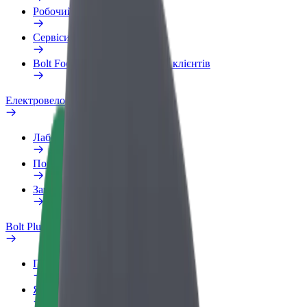
Робочий обліковий запис
Сервіси
Bolt Food для корпоративних клієнтів
Електровелосипеди
Лабораторія безпеки
Повідомити про проблему
Запитання та відповіді
Bolt Plus
Переваги
Як приєднатися