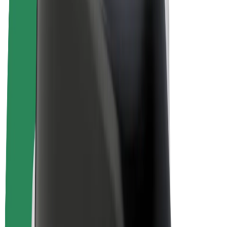
Bolt for Business
Електровелосипеди
Bolt Plus
Заробляйте з Bolt
Водієм
Заробіток водія
Кур'єром
Заробіток курʼєра
Партнери Bolt Food
Автопаркам
Франшиза
Компанія