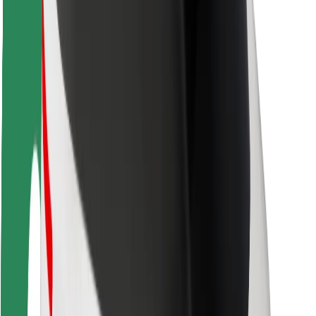
Безпека
Безпека пасажирів
Безпека водіїв
Безпека електросамокатів
Лабораторія безпеки
Міста
Розташування
Міські рішення
Аеропорти
Зарядні станції Bolt
Підтримка
Для пасажирів