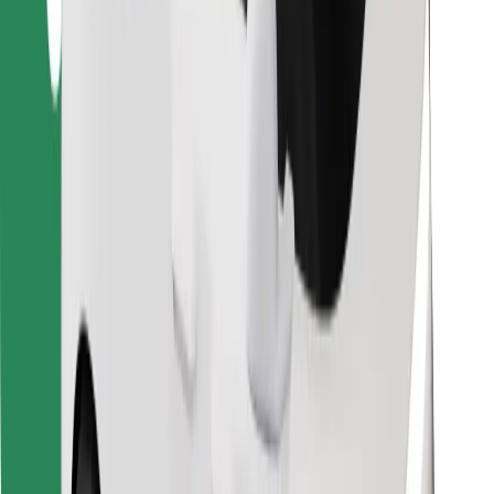
Завантажити застосунок Bolt
Знайди твою улюблену страву чи їжу!
Завантажити застосунок Bolt Food