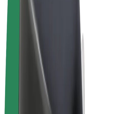
Правила та Умови
Конфіденційність
Файли ку́кі
© 2026 Bolt Technology OÜ
Сервіси
Поїздки
Електросамокати
Доставка продуктів Bolt Market
Доставка Bolt Food
Каршерінг Bolt Drive