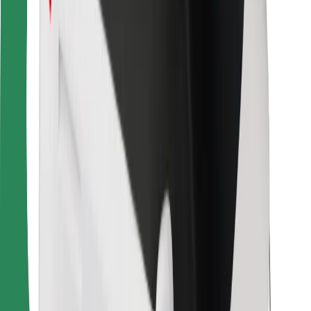
Для водіїв
Для кур'єрів
Доставка Bolt Food
Для власників автопарків
Для ресторанів
Bolt for Business
Інше
Постачальникам
Правила та Умови
Файли ку́кі
Безпека
Замовляй поїздку за лічені хвилини!