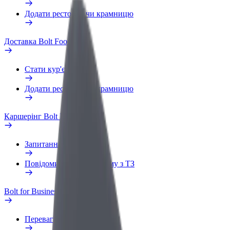
Додати ресторан чи крамницю
Доставка Bolt Food
Стати кур'єром
Додати ресторан чи крамницю
Каршерінг Bolt Drive
Запитання та відповіді
Повідомити про проблему з ТЗ
Bolt for Business
Переваги