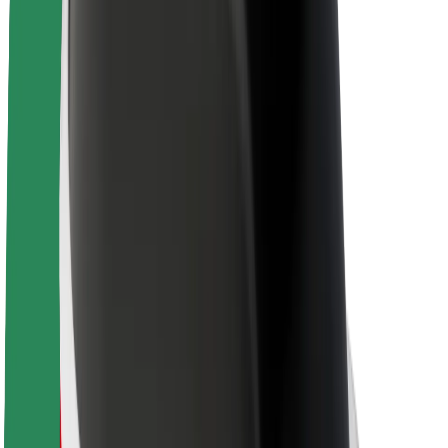
Кар'єра
Про компанію Bolt
Сталий розвиток у Bolt
Проєкт Нуль
Блог
Пресцентр
Правила використання бренду
Місія
Зв’язки з інвесторами
Керівництво
Бренд
Медіа
Урбаністичний фонд