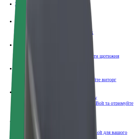
Запитання та відповіді
Стати водієм
Заробляйте гроші на власних умовах
Стати кур'єром
Доставляйте їжу та отримуйте виплати щотижня
Додати ресторан чи крамницю
Залучайте більше клієнтів та збільшуйте виторг
Зареєструватися як власник автопарку
Додайте Ваш автопарк на платформу Bolt та отримуйте
більше доходів
Bolt for Business
Масштабування продуктів та послуг Bolt для вашого
бізнесу