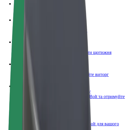
Запитання та відповіді
Стати водієм
Заробляйте гроші на власних умовах
Стати кур'єром
Доставляйте їжу та отримуйте виплати щотижня
Додати ресторан чи крамницю
Залучайте більше клієнтів та збільшуйте виторг
Зареєструватися як власник автопарку
Додайте Ваш автопарк на платформу Bolt та отримуйте
більше доходів
Bolt for Business
Масштабування продуктів та послуг Bolt для вашого
бізнесу