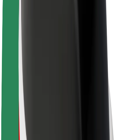
Кар'єра
Про компанію Bolt
Сталий розвиток у Bolt
Проєкт Нуль
Блог
Пресцентр
Правила використання бренду
Місія
Зв’язки з інвесторами
Керівництво
Бренд
Медіа
Урбаністичний фонд