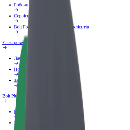
Робочий обліковий запис
Сервіси
Bolt Food для корпоративних клієнтів
Електровелосипеди
Лабораторія безпеки
Повідомити про проблему
Запитання та відповіді
Bolt Plus
Переваги
Як приєднатися