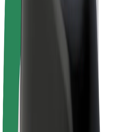
Bolt for Business
Електровелосипеди
Bolt Plus
Заробляйте з Bolt
Водієм
Заробіток водія
Кур'єром
Заробіток курʼєра
Партнери Bolt Food
Автопаркам
Франшиза
Компанія