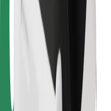
Для водіїв
Для кур'єрів
Доставка Bolt Food
Для власників автопарків
Для ресторанів
Bolt for Business
Інше
Постачальникам
Правила та Умови
Файли ку́кі
Безпека
Замовляй поїздку за лічені хвилини!