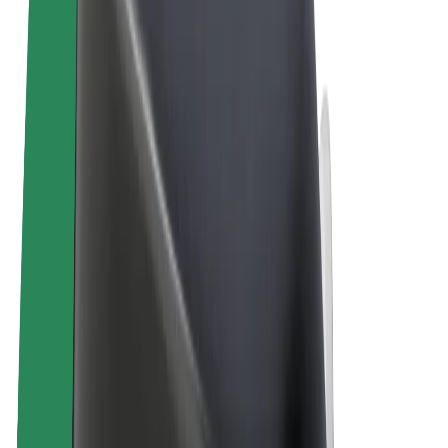
Правила та Умови
Конфіденційність
Файли ку́кі
© 2026 Bolt Technology OÜ
Сервіси
Поїздки
Електросамокати
Доставка продуктів Bolt Market
Доставка Bolt Food
Каршерінг Bolt Drive