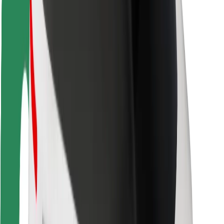
Безпека
Безпека пасажирів
Безпека водіїв
Безпека електросамокатів
Лабораторія безпеки
Міста
Розташування
Міські рішення
Аеропорти
Зарядні станції Bolt
Підтримка
Для пасажирів