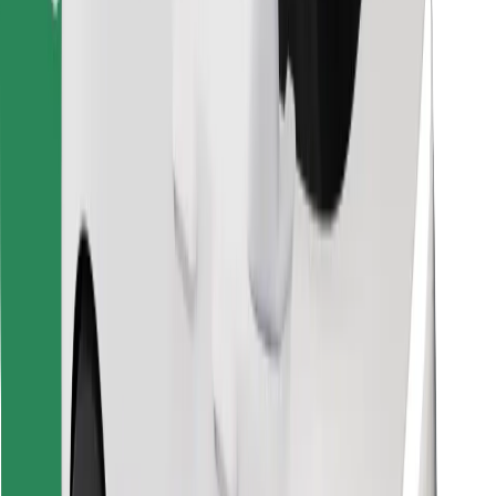
Завантажити застосунок Bolt
Знайди твою улюблену страву чи їжу!
Завантажити застосунок Bolt Food