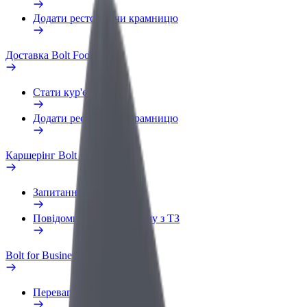
Додати ресторан чи крамницю
Доставка Bolt Food
Стати кур'єром
Додати ресторан чи крамницю
Каршерінг Bolt Drive
Запитання та відповіді
Повідомити про проблему з ТЗ
Bolt for Business
Переваги