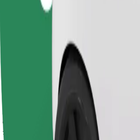
Орієнтовний час поїздки
7 хв
Орієнтовна відстань
3,9 км
Пасажирів
1-4
Орієнтовна вартість
5,10 EUR
Дитяче крісло
Дитяче крісло з ременями безпеки для дітей віком 2–6 років (пр
Орієнтовний час поїздки
7 хв