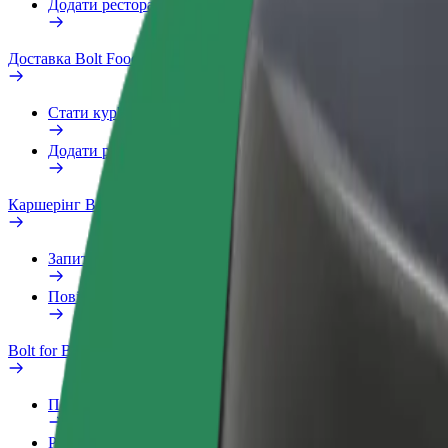
Додати ресторан чи крамницю
Доставка Bolt Food
Стати кур'єром
Додати ресторан чи крамницю
Каршерінг Bolt Drive
Запитання та відповіді
Повідомити про проблему з ТЗ
Bolt for Business
Переваги
Робочий обліковий запис