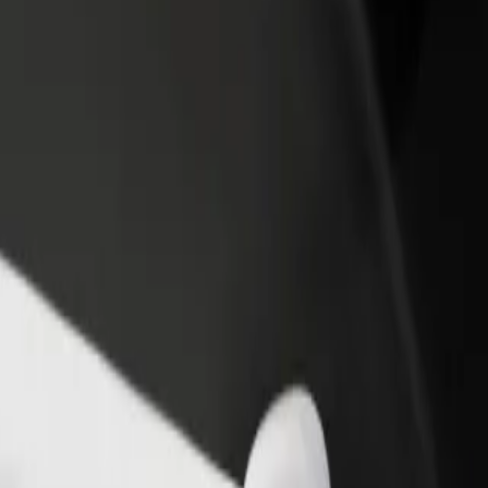
ти ресторан чи
Зареєструватися як власник автопарку
мницю
Додайте Ваш автопарк на платформу Bol
чайте більше клієнтів та
та отримуйте більше доходів
ьшуйте виторг
rtur 2
? Ознайомся з нашими сервісами та знайди ідеальний спосіб пересу
Завантажити застосунок