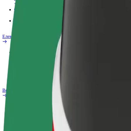
Сервіси
Bolt Food для корпоративних клієнтів
Електровелосипеди
Лабораторія безпеки
Повідомити про проблему
Запитання та відповіді
Bolt Plus
Переваги
Як приєднатися
Запитання та відповіді