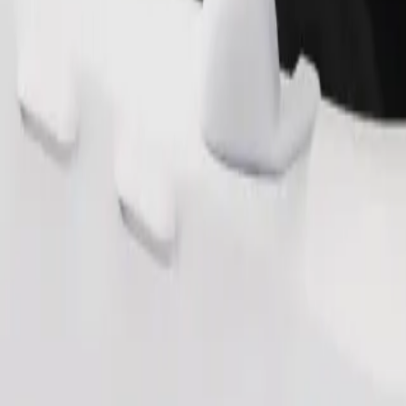
Замовити поїздку
иблизно 10–30 кг). Уточни у водія точні обмеження за віком, ваг