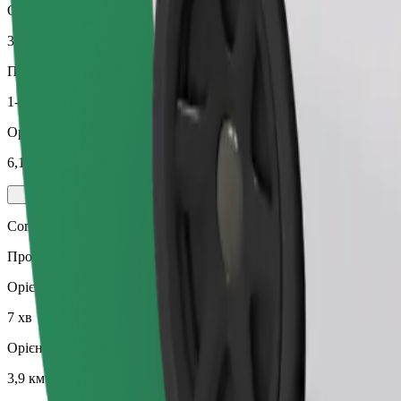
Орієнтовна відстань
3,9 км
Пасажирів
1-3
Орієнтовна вартість
6,10 EUR
Comfort
Просторі поїздки з більшим простором для ніг та місцем для зб
Орієнтовний час поїздки
7 хв
Орієнтовна відстань
3,9 км