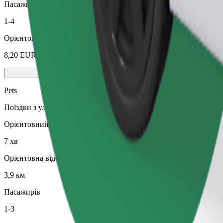
Пасажирів
1-4
Орієнтовна вартість
8,20 EUR
Pets
Поїздки з улюбленцем. Собаки мають бути в наморднику, дрібні
Орієнтовний час поїздки
7 хв
Орієнтовна відстань
3,9 км
Пасажирів
1-3