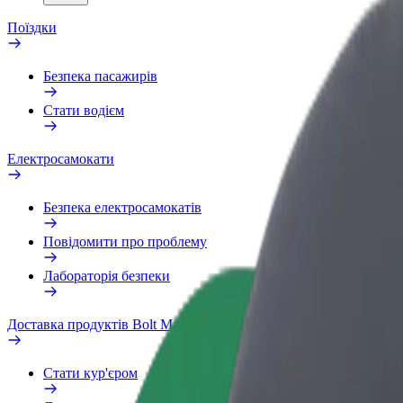
Поїздки
Безпека пасажирів
Стати водієм
Електросамокати
Безпека електросамокатів
Повідомити про проблему
Лабораторія безпеки
Доставка продуктів Bolt Market
Стати кур'єром