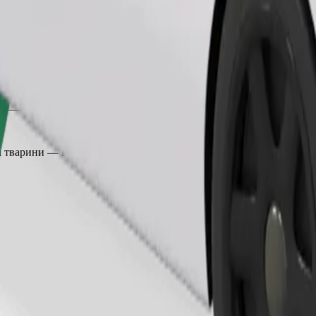
Замовити поїздку
 тварини — в переноску, а сидіння захищені ковдрою або підсти