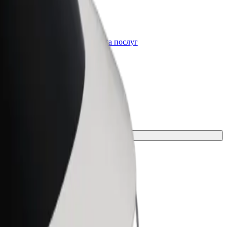
Bolt for Business
t
Масштабування продуктів та послуг
Bolt для вашого бізнесу
вання для своєї поїздки.