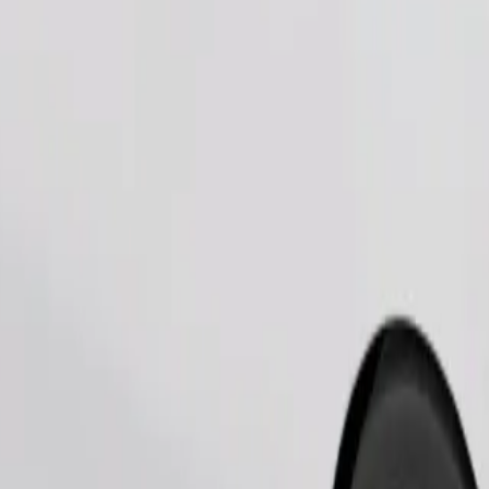
Замовити поїздку
ерігання речей