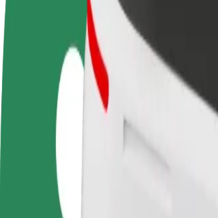
Стати водієм
Стати кур'єром
Дода
Заробляйте гроші на
Доставляйте їжу та отримуйте
кра
власних умовах
виплати щотижня
Залу
збіл
Як дістатися за маршрутом Pärnu hospital – Port A
Хочеш дістатися за маршрутом "Pärnu hospital" – "Port Artur 2"
Від
Pärnu hospital
До
Port Artur 2
Зручність та комфорт — всього у декілька кліків!
Bolt
Надійні поїздки на повсякденних авто середнього класу.