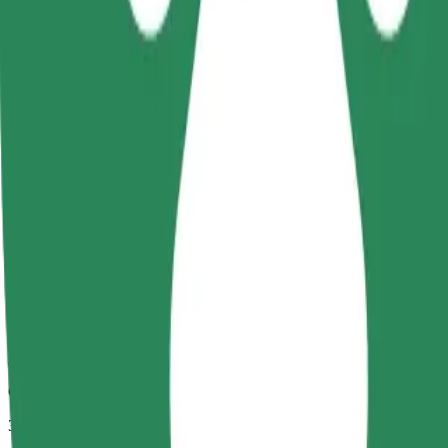
Орієнтовний час поїздки
35 хв
Орієнтовна відстань
40,5 км
Пасажирів
1-4
Орієнтовна вартість
43,20 EUR
Дитяче крісло
Дитяче крісло з ременями безпеки для дітей віком 2–6 років (пр
Орієнтовний час поїздки
35 хв