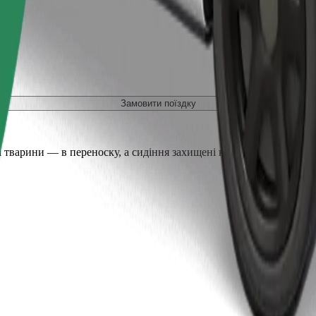
Замовити поїздку
 тварини — в переноску, а сидіння захищені ковдрою або підсти