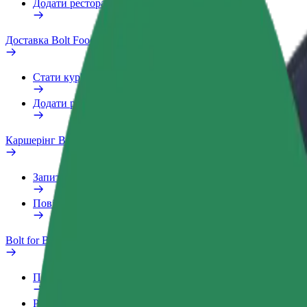
Додати ресторан чи крамницю
Доставка Bolt Food
Стати кур'єром
Додати ресторан чи крамницю
Каршерінг Bolt Drive
Запитання та відповіді
Повідомити про проблему з ТЗ
Bolt for Business
Переваги
Робочий обліковий запис