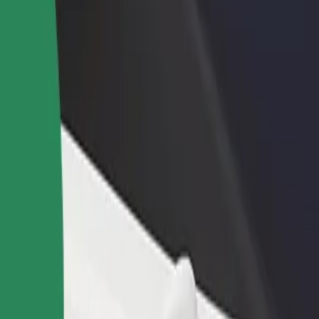
ти ресторан чи
Зареєструватися як власник автопарку
мницю
Додайте Ваш автопарк на платформу Bol
чайте більше клієнтів та
та отримуйте більше доходів
ьшуйте виторг
each
знайомся з нашими сервісами та знайди ідеальний спосіб пересув
Завантажити застосунок