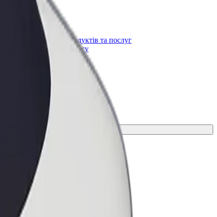
Bolt for Business
t
Масштабування продуктів та послуг
Bolt для вашого бізнесу
ання для своєї поїздки.