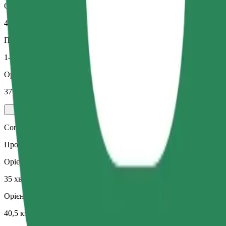
Орієнтовна відстань
40,5 км
Пасажирів
1-3
Орієнтовна вартість
37,10 EUR
Comfort
Просторі поїздки з більшим простором для ніг та місцем для зб
Орієнтовний час поїздки
35 хв
Орієнтовна відстань
40,5 км