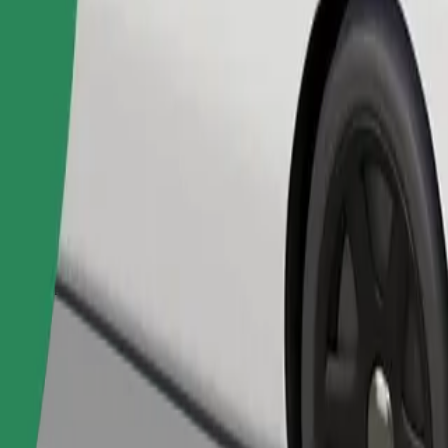
Замовити поїздку
ерігання речей