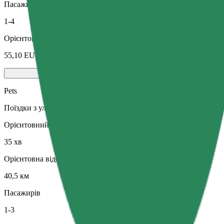
Пасажирів
1-4
Орієнтовна вартість
55,10 EUR
Pets
Поїздки з улюбленцем. Собаки мають бути в наморднику, дрібні
Орієнтовний час поїздки
35 хв
Орієнтовна відстань
40,5 км
Пасажирів
1-3