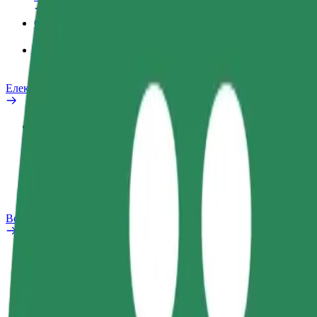
Сервіси
Bolt Food для корпоративних клієнтів
Електровелосипеди
Лабораторія безпеки
Повідомити про проблему
Запитання та відповіді
Bolt Plus
Переваги
Як приєднатися
Запитання та відповіді