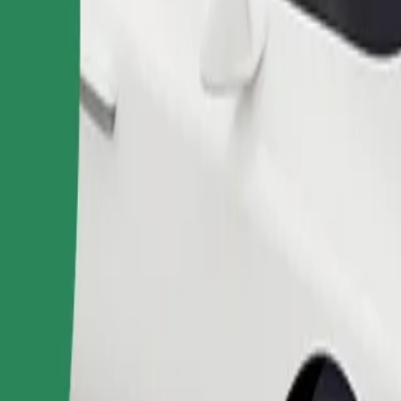
Замовити поїздку
иблизно 10–30 кг). Уточни у водія точні обмеження за віком, ваг