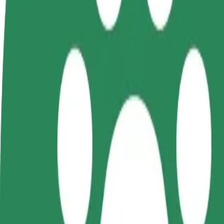
Стати водієм
Стати кур'єром
Дода
Заробляйте гроші на
Доставляйте їжу та отримуйте
кра
власних умовах
виплати щотижня
Залу
збіл
Як дістатися за маршрутом Raudteejaam – Võsu B
Хочеш дістатися за маршрутом "Raudteejaam" – "Võsu Beach"? О
Від
Raudteejaam
До
Võsu Beach
Зручність та комфорт — всього у декілька кліків!
Bolt
Надійні поїздки на повсякденних авто середнього класу.