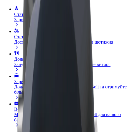
Стати водієм
Заробляйте гроші на власних умовах
Стати кур'єром
Доставляйте їжу та отримуйте виплати щотижня
Додати ресторан чи крамницю
Залучайте більше клієнтів та збільшуйте виторг
Зареєструватися як власник автопарку
Додайте Ваш автопарк на платформу Bolt та отримуйте
більше доходів
Bolt for Business
Масштабування продуктів та послуг Bolt для вашого
бізнесу