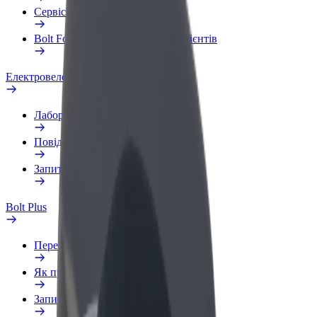
Сервіси
Bolt Food для корпоративних клієнтів
Електровелосипеди
Лабораторія безпеки
Повідомити про проблему
Запитання та відповіді
Bolt Plus
Переваги
Як приєднатися
Запитання та відповіді