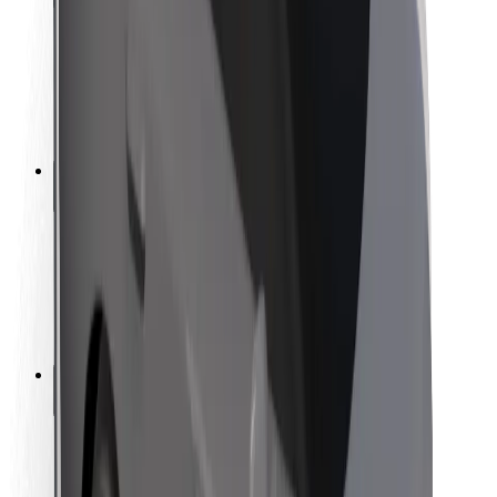
Безпека пасажирів
Безпека водіїв
Безпека електросамокатів
Лабораторія безпеки
Міста
Розташування
Міські рішення
Аеропорти
Зарядні станції Bolt
Підтримка
Для пасажирів
Для водіїв