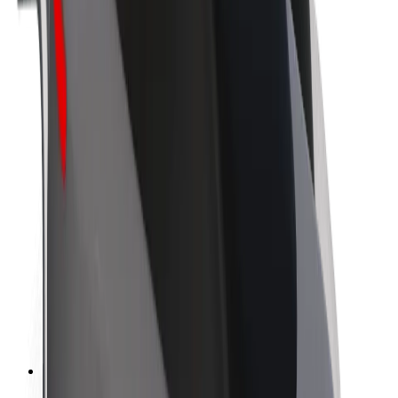
Про компанію Bolt
Сталий розвиток у Bolt
Проєкт Нуль
Блог
Пресцентр
Правила використання бренду
Місія
Зв’язки з інвесторами
Керівництво
Бренд
Медіа
Урбаністичний фонд
Безпека