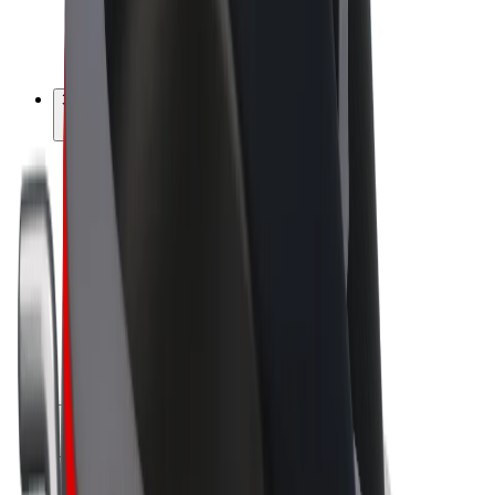
Електровелосипеди
Bolt Plus
Заробляйте з Bolt
Водієм
Заробіток водія
Кур'єром
Заробіток курʼєра
Партнери Bolt Food
Автопаркам
Франшиза
Компанія
Кар'єра