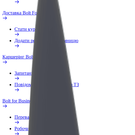
Доставка Bolt Food
Стати кур'єром
Додати ресторан чи крамницю
Каршерінг Bolt Drive
Запитання та відповіді
Повідомити про проблему з ТЗ
Bolt for Business
Переваги
Робочий обліковий запис