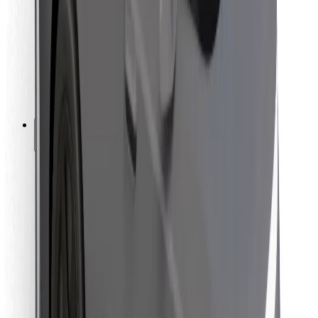
Для кур'єрів
Доставка Bolt Food
Для власників автопарків
Для ресторанів
Bolt for Business
Інше
Постачальникам
Правила та Умови
Файли ку́кі
Безпека
Замовляй поїздку за лічені хвилини!
Завантажити застосунок Bolt