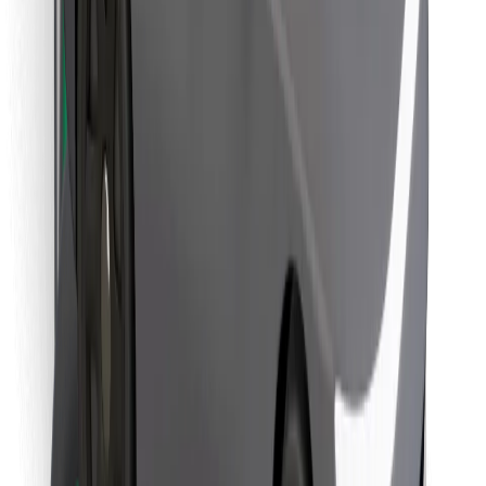
Знайди твою улюблену страву чи їжу!
Завантажити застосунок Bolt Food