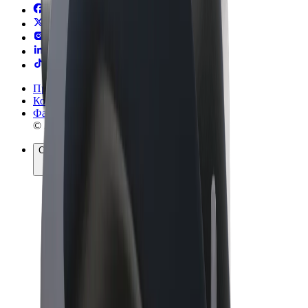
Правила та Умови
Конфіденційність
Файли ку́кі
© 2026 Bolt Technology OÜ
Сервіси
Поїздки
Електросамокати
Доставка продуктів Bolt Market
Доставка Bolt Food
Каршерінг Bolt Drive
Bolt for Business