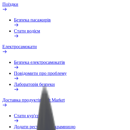
Поїздки
Безпека пасажирів
Стати водієм
Електросамокати
Безпека електросамокатів
Повідомити про проблему
Лабораторія безпеки
Доставка продуктів Bolt Market
Стати кур'єром
Додати ресторан чи крамницю