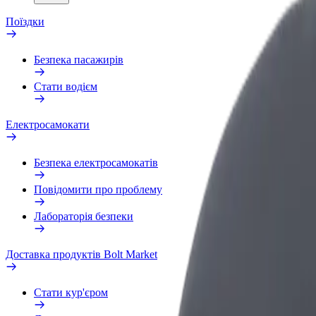
Поїздки
Безпека пасажирів
Стати водієм
Електросамокати
Безпека електросамокатів
Повідомити про проблему
Лабораторія безпеки
Доставка продуктів Bolt Market
Стати кур'єром