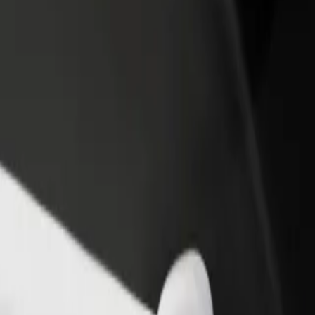
ти ресторан чи
Зареєструватися як власник автопарку
мницю
Додайте Ваш автопарк на платформу Bol
чайте більше клієнтів та
та отримуйте більше доходів
ьшуйте виторг
ės
найомся з нашими сервісами та знайди ідеальний спосіб пересуван
Завантажити застосунок