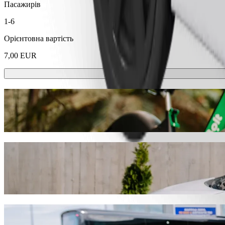
Пасажирів
1-6
Орієнтовна вартість
7,00 EUR
Самокати або електровелосипеди?
Подорожуй містом Тракай, використовуючи самокати або елек
Завантажити Bolt
Діставайся від Iki Trakai до Serapiniškė
Ми рекомендуємо викликати авто з водієм Bolt, якщо ти хочеш д
привід, ми знайдемо для тебе ідеальний транспортний засіб.
Завантажити Bolt
Послуги Bolt, щоб дістатися від Iki Traka