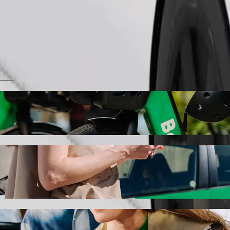
Замовити поїздку
тровелосипеди
s, викликавши авто в Bolt
оступно дістатися до Serapiniškės. З Bolt ця поїздка займе близ
i до Serapiniškės