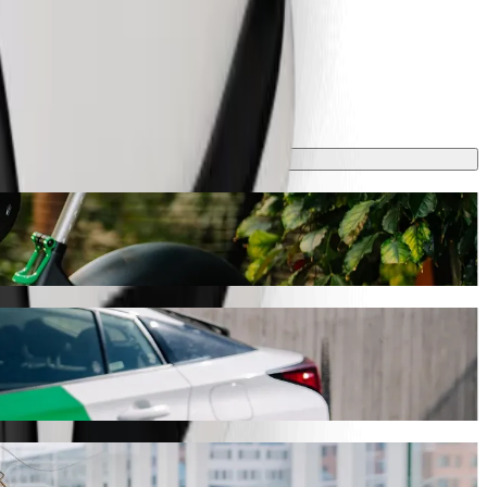
ько 7 хв і коштуватиме приблизно 4,30 EUR EUR. Який би не був