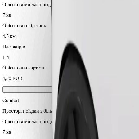
Орієнтовний час поїздки
7 хв
Орієнтовна відстань
4,5 км
Пасажирів
1-4
Орієнтовна вартість
4,30 EUR
Comfort
Просторі поїздки з більшим простором для ніг та місцем для зб
Орієнтовний час поїздки
7 хв