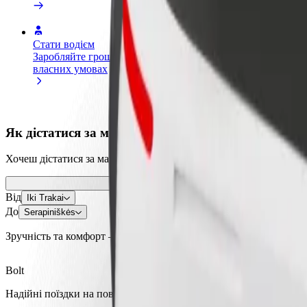
Стати водієм
Стати кур'єром
Дода
Заробляйте гроші на
Доставляйте їжу та отримуйте
кра
власних умовах
виплати щотижня
Залу
збіл
Як дістатися за маршрутом Iki Trakai – Serapinišk
Хочеш дістатися за маршрутом "Iki Trakai" – "Serapiniškės"? Оз
Від
Iki Trakai
До
Serapiniškės
Зручність та комфорт — всього у декілька кліків!
Bolt
Надійні поїздки на повсякденних авто середнього класу.