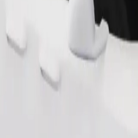
Замовити поїздку
ерігання речей