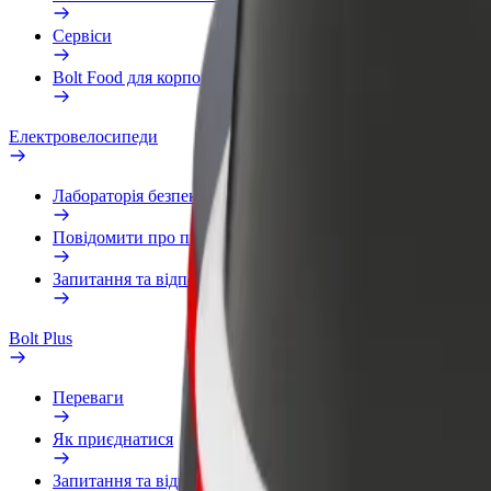
Сервіси
Bolt Food для корпоративних клієнтів
Електровелосипеди
Лабораторія безпеки
Повідомити про проблему
Запитання та відповіді
Bolt Plus
Переваги
Як приєднатися
Запитання та відповіді