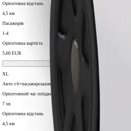
Орієнтовна відстань
4,5 км
Пасажирів
1-4
Орієнтовна вартість
5,60 EUR
XL
Авто з 6+пасажирськими сидіннями
Орієнтовний час поїздки
7 хв
Орієнтовна відстань
4,5 км