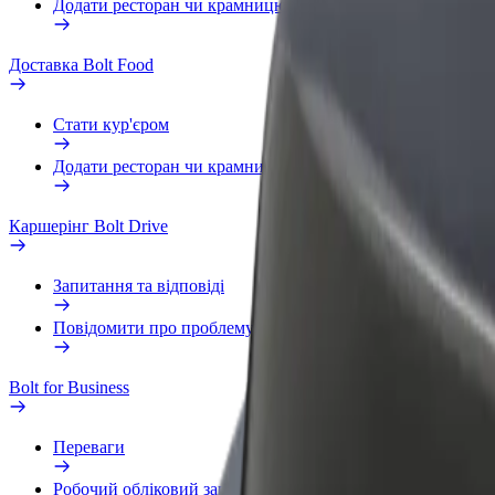
Додати ресторан чи крамницю
Доставка Bolt Food
Стати кур'єром
Додати ресторан чи крамницю
Каршерінг Bolt Drive
Запитання та відповіді
Повідомити про проблему з ТЗ
Bolt for Business
Переваги
Робочий обліковий запис