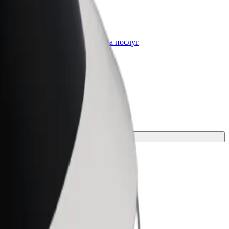
Bolt for Business
t
Масштабування продуктів та послуг
Bolt для вашого бізнесу
ня для своєї поїздки.