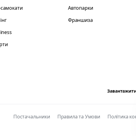
осамокати
Автопарки
інг
Франшиза
siness
рти
Завантажити 
Постачальники
Правила та Умови
Політика ко