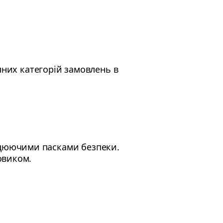
пних категорій замовлень в
ацюючими пасками безпеки.
овиком.