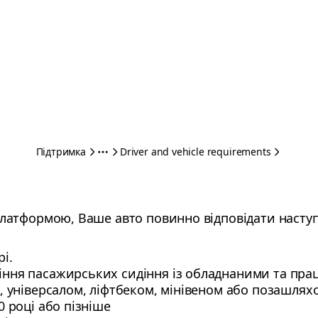
Підтримка
Driver and vehicle requirements
атформою, Ваше авто повинно відповідати насту
і.
ння пасажирських сидіння із обладнаними та пр
, універсалом, ліфтбеком, мінівеном або позашлях
 році або пізніше