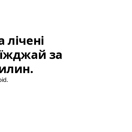
 лічені
иїжджай за
илин.
id.