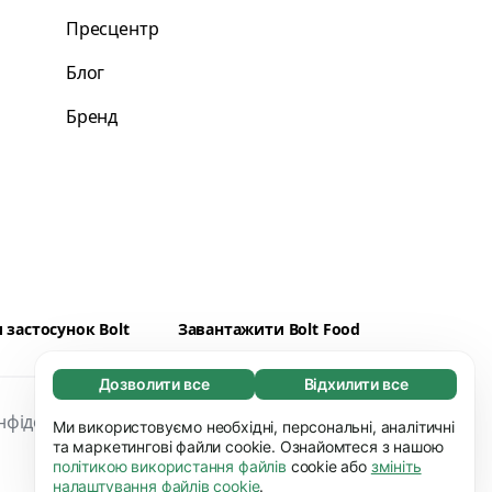
Пресцентр
Блог
Бренд
застосунок Bolt
Завантажити Bolt Food
Дозволити все
Відхилити все
Обов'язкові (65)
нфіденційності
Файли сookies
Безпека
Ці файли необхідні для того, щоб ви могли
Ми використовуємо необхідні, персональні, аналітичні
Дізнатися більше
переміщатися по сайту і використовувати
та маркетингові файли cookie. Ознайомтеся з нашою
політикою використання файлів
cookie або
змініть
його основні функції, наприклад, перехід
Уподобання (17)
налаштування файлів cookie
.
між сторінками. Без них сайт не буде