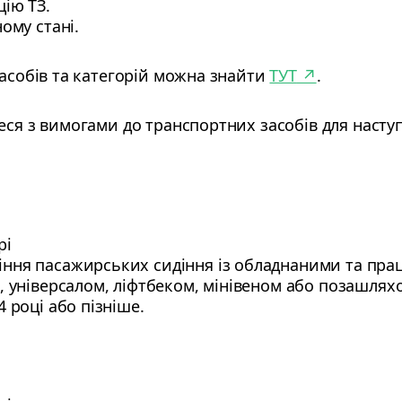
цію ТЗ.
ому стані.
засобів та категорій можна знайти
ТУТ
↗
.
еся з вимогами до транспортних засобів для насту
рі
ння пасажирських сидіння із обладнаними та пр
, універсалом, ліфтбеком, мінівеном або позашлях
 році або пізніше.