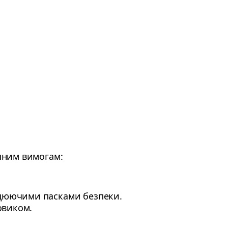
пним вимогам:
ацюючими пасками безпеки.
овиком.