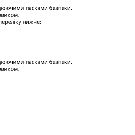
ацюючими пасками безпеки.
овиком.
переліку нижче:
ацюючими пасками безпеки.
овиком.