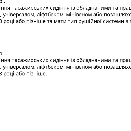
і.
ння пасажирських сидіння із обладнаними та пр
, універсалом, ліфтбеком, мінівеном або позашлях
 році або пізніше та мати тип рушійної системи з 
і.
ння пасажирських сидіння із обладнаними та пр
, універсалом, ліфтбеком, мінівеном або позашлях
 році або пізніше.