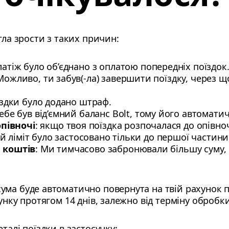
гла зрости з таких причин:
латіж було об’єднано з оплатою попередніх поїздок
 Можливо, ти забув(-ла) завершити поїздку, через 
оїздки було додано штраф.
тебе був від’ємний баланс Bolt, тому його автомат
опівночі
: якщо твоя поїздка розпочалася до опівноч
й ліміт було застосовано тільки до першої частини
 коштів
: Ми тимчасово забронювали більшу суму,
ма буде автоматично повернута на твій рахунок пі
хунку протягом 14 днів, залежно від терміну оброб
талі поїздки в застосунку: