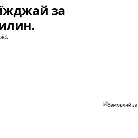
иїжджай за
илин.
id.