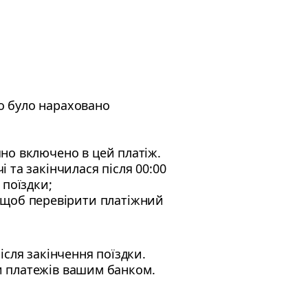
.
що було нараховано
ично включено в цей платіж.
і та закінчилася після 00:00
 поїздки;
 щоб перевірити платіжний
сля закінчення поїздки.
ки платежів вашим банком.