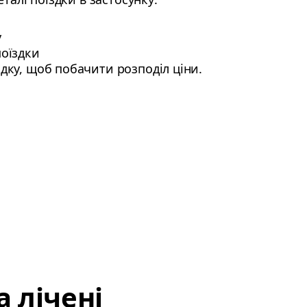
у
поїздки
здку, щоб побачити розподіл ціни.
 лічені