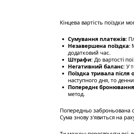
Кінцева вартість поїздки мо
Сумування платежів
: П
Незавершена поїздка
:
додатковий час.
Штрафи
: До вартості п
Негативний баланс
: У 
Поїздка тривала після 
наступного дня, то денни
Попереднє бронювання
метод.
Попередньо заброньована су
Сума знову з'явиться на ра
Ти можеш переглянути всі де