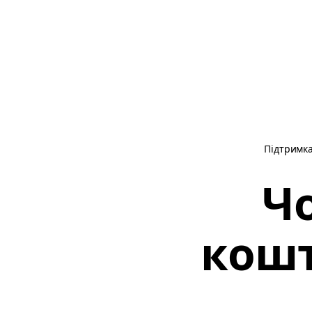
Підтримк
Ч
кошт