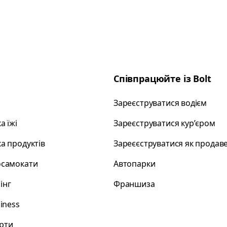
Співпрацюйте із Bolt
Зареєструватися водієм
а їжі
Зареєструватися курʼєром
а продуктів
Зареєєструватися як продав
осамокати
Автопарки
інг
Франшиза
siness
рти