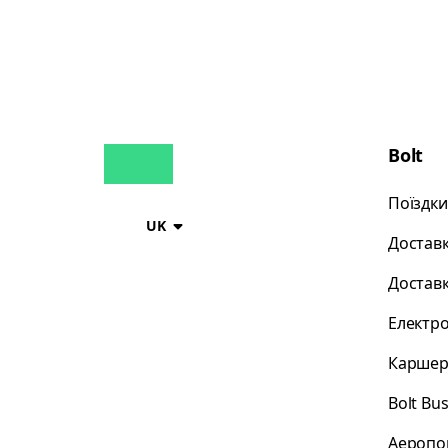
Bolt
Поїздки
UK
Доставк
Доставк
Електр
Каршер
Bolt Bu
Аеропо