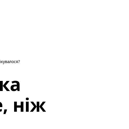
ікувалося?
ка
, ніж