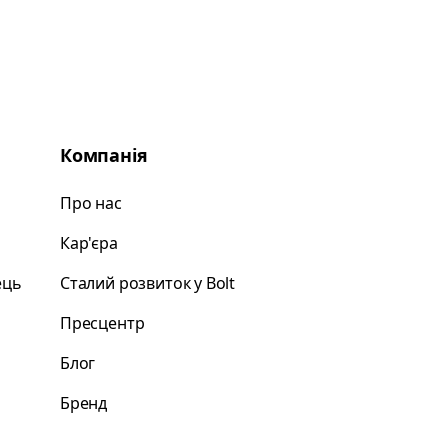
Компанія
Про нас
Кар'єра
ець
Сталий розвиток у Bolt
Пресцентр
Блог
Бренд