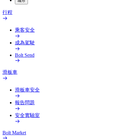
城市
行程
乘客安全
成為駕駛
Bolt Send
滑板車
滑板車安全
報告問題
安全實驗室
Bolt Market