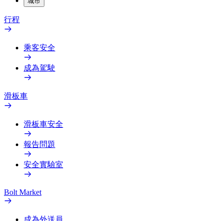
城市
行程
乘客安全
成為駕駛
滑板車
滑板車安全
報告問題
安全實驗室
Bolt Market
成為外送員