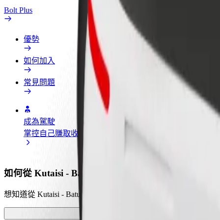
Bolt Plus
優勢
如何加入
常見問題
成為駕駛
成為外送員
新增餐廳或
掌控自己賺取收入的方式
送餐賺錢，週週領薪
觸及更多顧
如何從 Kutaisi - Batumi 前往 David the Builder Kutaisi
想知道從 Kutaisi - Batumi 到 David the Builder Kutais