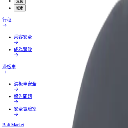
支援
城市
行程
乘客安全
成為駕駛
滑板車
滑板車安全
報告問題
安全實驗室
Bolt Market