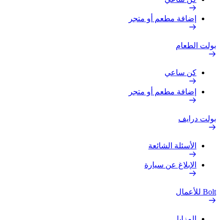
إضافة مطعم أو متجر
بولت الطعام
كن ساعي
إضافة مطعم أو متجر
بولت درايف
الأسئلة الشائعة
الإبلاغ عن سيارة
Bolt للأعمال
المزايا