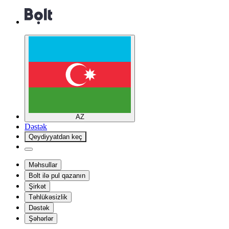
AZ
Dəstək
Qeydiyyatdan keç
Məhsullar
Bolt ilə pul qazanın
Şirkət
Təhlükəsizlik
Dəstək
Şəhərlər