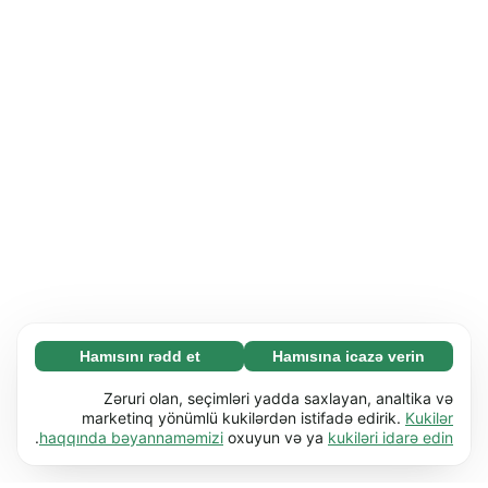
Hamısını rədd et
Hamısına icazə verin
Zəruri (65)
Zəruri kukilər əsas funksiyaları (məs. səhifə
Ətraflı
Zəruri olan, seçimləri yadda saxlayan, analtika və
naviqasiyası) işə salmaqla veb-saytımızı
marketinq yönümlü kukilərdən istifadə edirik.
Kukilər
.
haqqında bəyannaməmizi
oxuyun və ya
kukiləri idarə edin
istifadəyə yararlı etməyə kömək edir. Bu kukilər
Üstünlüklər (17)
olmadan veb-sayt düzgün işləyə bilməz.
Üstünlük kukiləri veb-saytımıza davranışını və
Ətraflı
Ətraflı öyrən