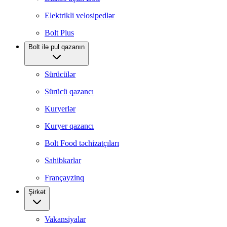
Elektrikli velosipedlər
Bolt Plus
Bolt ilə pul qazanın
Sürücülər
Sürücü qazancı
Kuryerlər
Kuryer qazancı
Bolt Food təchizatçıları
Sahibkarlar
Françayzinq
Şirkət
Vakansiyalar