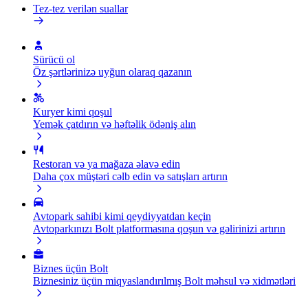
Tez-tez verilən suallar
Sürücü ol
Öz şərtlərinizə uyğun olaraq qazanın
Kuryer kimi qoşul
Yemək çatdırın və həftəlik ödəniş alın
Restoran və ya mağaza əlavə edin
Daha çox müştəri cəlb edin və satışları artırın
Avtopark sahibi kimi qeydiyyatdan keçin
Avtoparkınızı Bolt platformasına qoşun və gəlirinizi artırın
Biznes üçün Bolt
Biznesiniz üçün miqyaslandırılmış Bolt məhsul və xidmətləri