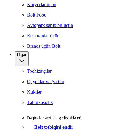
Kuryerlər üçün
Bolt Food
Avtopark sahibləri üçün
Restoranlar üçün
Biznes üçün Bolt
Digər
Təchizatçılar
Qaydalar və Şərtlər
Kukilər
Təhlükəsizlik
Dəqiqələr ərzində gediş əldə et!
Bolt tətbiqini endir