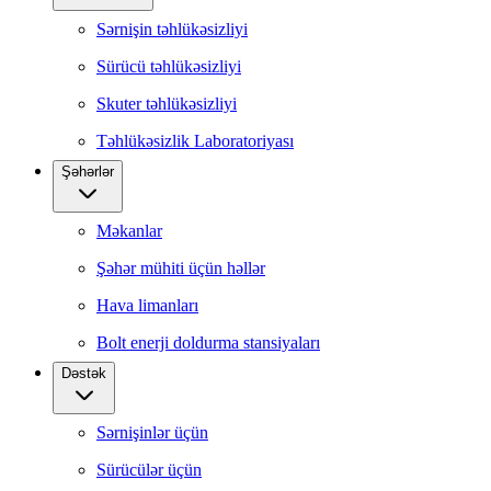
Sərnişin təhlükəsizliyi
Sürücü təhlükəsizliyi
Skuter təhlükəsizliyi
Təhlükəsizlik Laboratoriyası
Şəhərlər
Məkanlar
Şəhər mühiti üçün həllər
Hava limanları
Bolt enerji doldurma stansiyaları
Dəstək
Sərnişinlər üçün
Sürücülər üçün