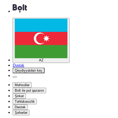
AZ
Dəstək
Qeydiyyatdan keç
Məhsullar
Bolt ilə pul qazanın
Şirkət
Təhlükəsizlik
Dəstək
Şəhərlər