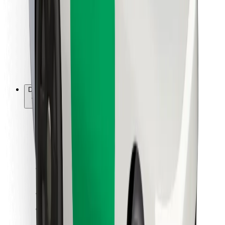
Kuryerlər üçün
Bolt Food
Avtopark sahibləri üçün
Restoranlar üçün
Biznes üçün Bolt
Digər
Təchizatçılar
Qaydalar və Şərtlər
Kukilər
Təhlükəsizlik
Dəqiqələr ərzində gediş əldə et!
Bolt tətbiqini endir