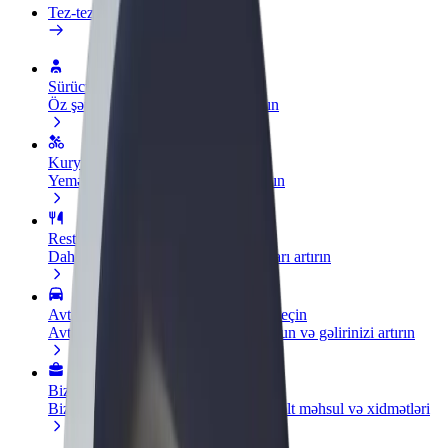
Tez-tez verilən suallar
Sürücü ol
Öz şərtlərinizə uyğun olaraq qazanın
Kuryer kimi qoşul
Yemək çatdırın və həftəlik ödəniş alın
Restoran və ya mağaza əlavə edin
Daha çox müştəri cəlb edin və satışları artırın
Avtopark sahibi kimi qeydiyyatdan keçin
Avtoparkınızı Bolt platformasına qoşun və gəlirinizi artırın
Biznes üçün Bolt
Biznesiniz üçün miqyaslandırılmış Bolt məhsul və xidmətləri