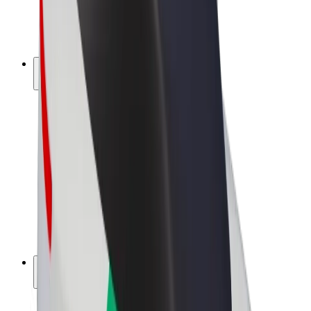
Elektrikli velosipedlər
Bolt Plus
Bolt ilə pul qazanın
Sürücülər
Sürücü qazancı
Kuryerlər
Kuryer qazancı
Bolt Food təchizatçıları
Sahibkarlar
Françayzinq
Şirkət
Vakansiyalar