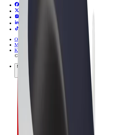
Qaydalar və Şərtlər
Məxfilik
Kukilər
© 2026 Bolt Technology OÜ
Məhsullar
Gedişlər
Skuterlər
Bolt Market
Bolt Food
Bolt Drive
Biznes üçün Bolt