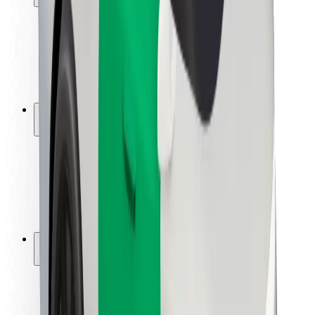
Sərnişin təhlükəsizliyi
Sürücü təhlükəsizliyi
Skuter təhlükəsizliyi
Təhlükəsizlik Laboratoriyası
Şəhərlər
Məkanlar
Şəhər mühiti üçün həllər
Hava limanları
Bolt enerji doldurma stansiyaları
Dəstək
Sərnişinlər üçün
Sürücülər üçün