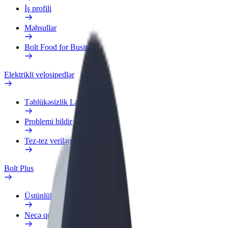
İş profili
Məhsullar
Bolt Food for Business
Elektrikli velosipedlər
Təhlükəsizlik Laboratoriyası
Problemi bildir
Tez-tez verilən suallar
Bolt Plus
Üstünlüklər
Necə qoşulmalı?