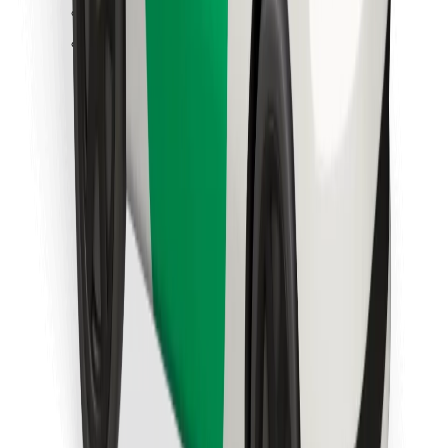
Sevdiyiniz yeməyi tapın!
Bolt Food tətbiqini endir