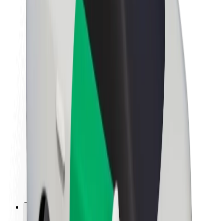
Bolt haqqında
Bolt-da davamlılıq
Project Zero
Bloq
Xəbər otağı
Brend təlimatları
Missiya
İnvestorlarla əlaqələr
Rəhbərlik
Brend
Media
Urban Fondu
Təhlükəsizlik