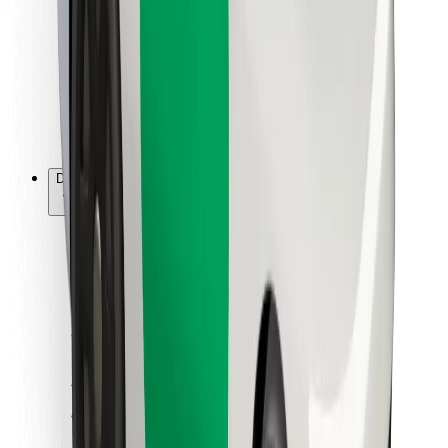
Kuryerlər üçün
Bolt Food
Avtopark sahibləri üçün
Restoranlar üçün
Biznes üçün Bolt
Digər
Təchizatçılar
Qaydalar və Şərtlər
Kukilər
Təhlükəsizlik
Dəqiqələr ərzində gediş əldə et!
Bolt tətbiqini endir