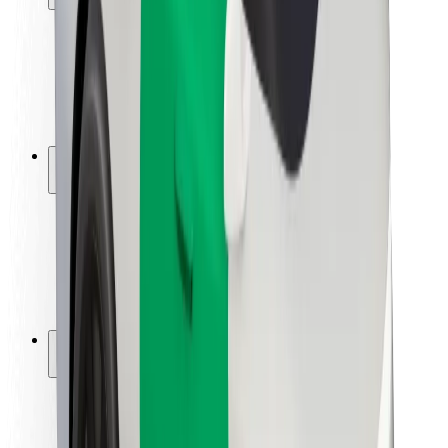
Sərnişin təhlükəsizliyi
Sürücü təhlükəsizliyi
Skuter təhlükəsizliyi
Təhlükəsizlik Laboratoriyası
Şəhərlər
Məkanlar
Şəhər mühiti üçün həllər
Hava limanları
Bolt enerji doldurma stansiyaları
Dəstək
Sərnişinlər üçün
Sürücülər üçün