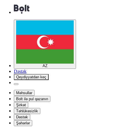
AZ
Dəstək
Qeydiyyatdan keç
Məhsullar
Bolt ilə pul qazanın
Şirkət
Təhlükəsizlik
Dəstək
Şəhərlər