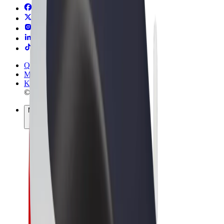
Qaydalar və Şərtlər
Məxfilik
Kukilər
© 2026 Bolt Technology OÜ
Məhsullar
Gedişlər
Skuterlər
Bolt Market
Bolt Food
Bolt Drive
Biznes üçün Bolt