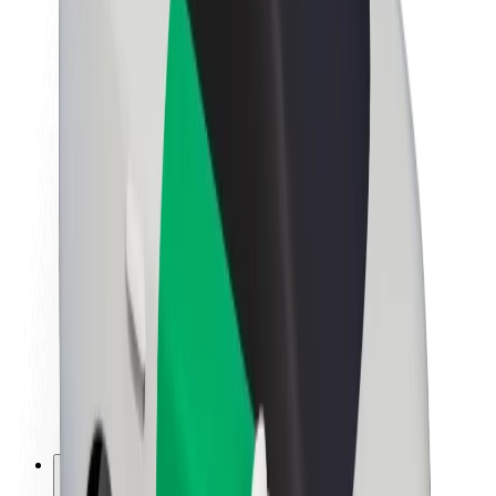
Bolt haqqında
Bolt-da davamlılıq
Project Zero
Bloq
Xəbər otağı
Brend təlimatları
Missiya
İnvestorlarla əlaqələr
Rəhbərlik
Brend
Media
Urban Fondu
Təhlükəsizlik