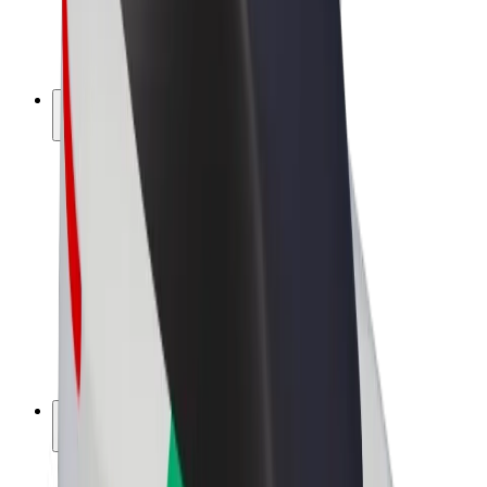
Elektrikli velosipedlər
Bolt Plus
Bolt ilə pul qazanın
Sürücülər
Sürücü qazancı
Kuryerlər
Kuryer qazancı
Bolt Food təchizatçıları
Sahibkarlar
Françayzinq
Şirkət
Vakansiyalar