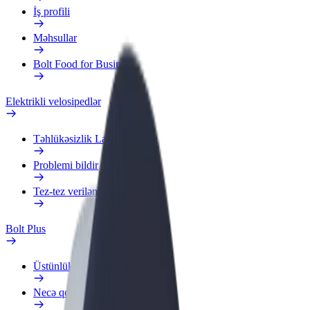
İş profili
Məhsullar
Bolt Food for Business
Elektrikli velosipedlər
Təhlükəsizlik Laboratoriyası
Problemi bildir
Tez-tez verilən suallar
Bolt Plus
Üstünlüklər
Necə qoşulmalı?