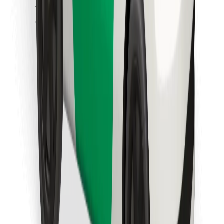
Sevdiyiniz yeməyi tapın!
Bolt Food tətbiqini endir