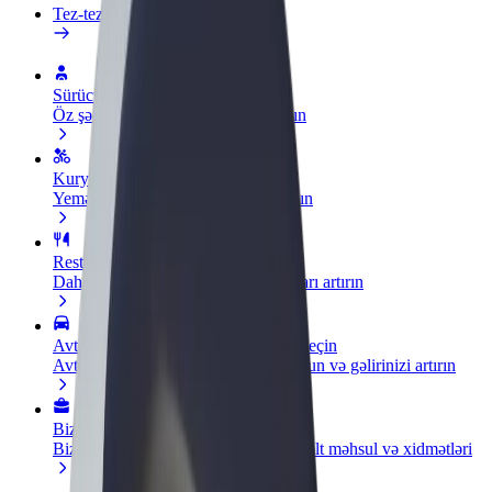
Tez-tez verilən suallar
Sürücü ol
Öz şərtlərinizə uyğun olaraq qazanın
Kuryer kimi qoşul
Yemək çatdırın və həftəlik ödəniş alın
Restoran və ya mağaza əlavə edin
Daha çox müştəri cəlb edin və satışları artırın
Avtopark sahibi kimi qeydiyyatdan keçin
Avtoparkınızı Bolt platformasına qoşun və gəlirinizi artırın
Biznes üçün Bolt
Biznesiniz üçün miqyaslandırılmış Bolt məhsul və xidmətləri