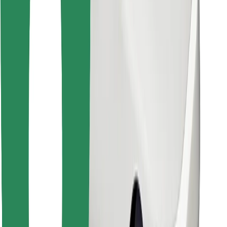
Sevdiyiniz yeməyi tapın!
Bolt Food tətbiqini endir