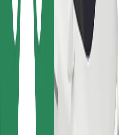
Kuryerlər üçün
Bolt Food
Avtopark sahibləri üçün
Restoranlar üçün
Biznes üçün Bolt
Digər
Təchizatçılar
Qaydalar və Şərtlər
Kukilər
Təhlükəsizlik
Dəqiqələr ərzində gediş əldə et!
Bolt tətbiqini endir