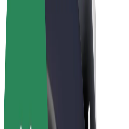
Qaydalar və Şərtlər
Məxfilik
Kukilər
© 2026 Bolt Technology OÜ
Məhsullar
Gedişlər
Skuterlər
Bolt Market
Bolt Food
Bolt Drive
Biznes üçün Bolt