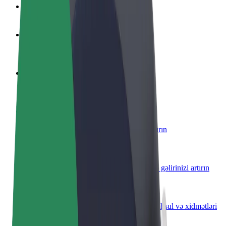
Tez-tez verilən suallar
Sürücü ol
Öz şərtlərinizə uyğun olaraq qazanın
Kuryer kimi qoşul
Yemək çatdırın və həftəlik ödəniş alın
Restoran və ya mağaza əlavə edin
Daha çox müştəri cəlb edin və satışları artırın
Avtopark sahibi kimi qeydiyyatdan keçin
Avtoparkınızı Bolt platformasına qoşun və gəlirinizi artırın
Biznes üçün Bolt
Biznesiniz üçün miqyaslandırılmış Bolt məhsul və xidmətləri