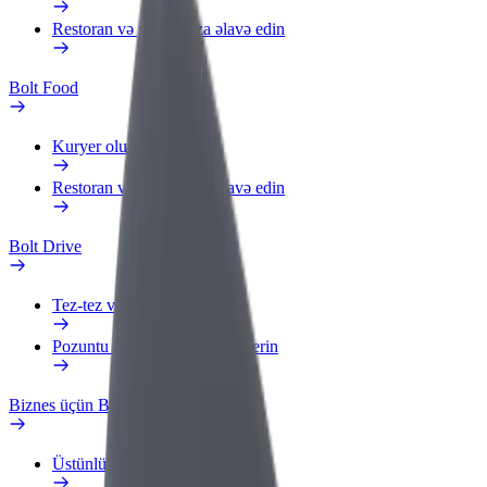
Restoran və ya mağaza əlavə edin
Bolt Food
Kuryer olun
Restoran və ya mağaza əlavə edin
Bolt Drive
Tez-tez verilən suallar
Pozuntu haqqında məlumat verin
Biznes üçün Bolt
Üstünlüklər