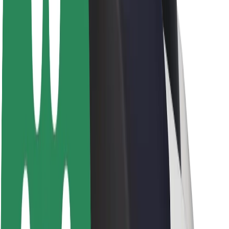
Bolt haqqında
Bolt-da davamlılıq
Project Zero
Bloq
Xəbər otağı
Brend təlimatları
Missiya
İnvestorlarla əlaqələr
Rəhbərlik
Brend
Media
Urban Fondu
Təhlükəsizlik