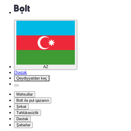
AZ
Dəstək
Qeydiyyatdan keç
Məhsullar
Bolt ilə pul qazanın
Şirkət
Təhlükəsizlik
Dəstək
Şəhərlər