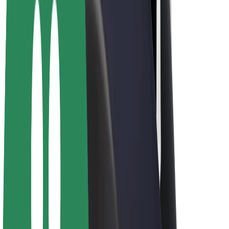
Elektrikli velosipedlər
Bolt Plus
Bolt ilə pul qazanın
Sürücülər
Sürücü qazancı
Kuryerlər
Kuryer qazancı
Bolt Food təchizatçıları
Sahibkarlar
Françayzinq
Şirkət
Vakansiyalar