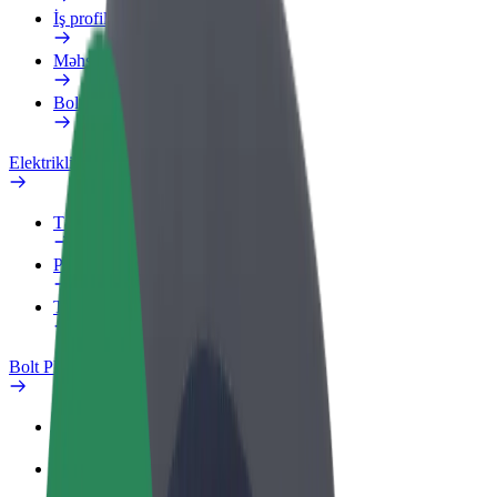
İş profili
Məhsullar
Bolt Food for Business
Elektrikli velosipedlər
Təhlükəsizlik Laboratoriyası
Problemi bildir
Tez-tez verilən suallar
Bolt Plus
Üstünlüklər
Necə qoşulmalı?