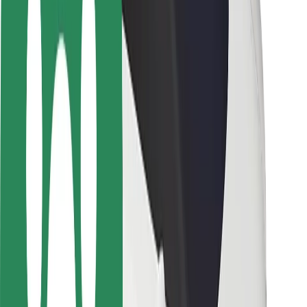
Sərnişin təhlükəsizliyi
Sürücü təhlükəsizliyi
Skuter təhlükəsizliyi
Təhlükəsizlik Laboratoriyası
Şəhərlər
Məkanlar
Şəhər mühiti üçün həllər
Hava limanları
Bolt enerji doldurma stansiyaları
Dəstək
Sərnişinlər üçün
Sürücülər üçün