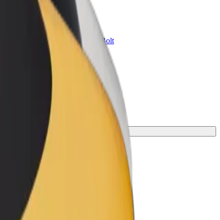
znes üçün Bolt
znesiniz üçün miqyaslandırılmış Bolt
hsul və xidmətləri
işi tapın.