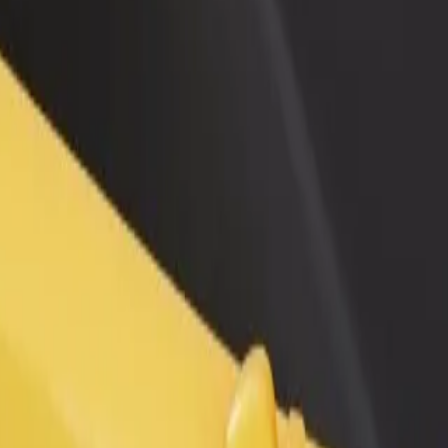
n və ya mağaza əlavə
Avtopark sahibi kimi qeydiyyatdan keçin
Bi
Avtoparkınızı Bolt platformasına qoşun və
Bi
x müştəri cəlb edin və
gəlirinizi artırın
mə
 artırın
ək olar?
 axtarırsınız? Xidmətlərimizi araşdırın və sizin üçün ən mükəmməl ged
Tətbiqi endir