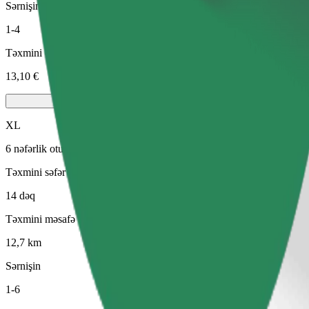
Sərnişin
1-4
Təxmini qiymət
13,10 €
XL
6 nəfərlik oturacaqları olan böyük avtomobillər
Təxmini səfər vaxtı
14 dəq
Təxmini məsafə
12,7 km
Sərnişin
1-6