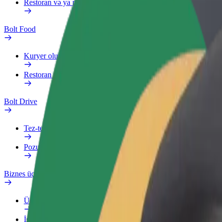
Restoran və ya mağaza əlavə edin
Bolt Food
Kuryer olun
Restoran və ya mağaza əlavə edin
Bolt Drive
Tez-tez verilən suallar
Pozuntu haqqında məlumat verin
Biznes üçün Bolt
Üstünlüklər
İş profili