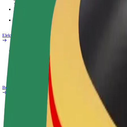
Məhsullar
Bolt Food for Business
Elektrikli velosipedlər
Təhlükəsizlik Laboratoriyası
Problemi bildir
Tez-tez verilən suallar
Bolt Plus
Üstünlüklər
Necə qoşulmalı?
Tez-tez verilən suallar