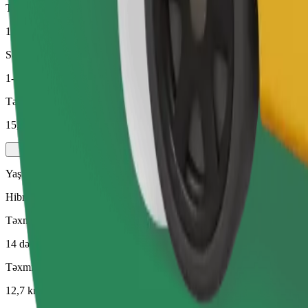
Təxmini məsafə
12,7 km
Sərnişin
1-4
Təxmini qiymət
15,70 €
Yaşıl
Hibrid və elektrikli nəqliyyat vasitələrində səmərəli gedişlər
Təxmini səfər vaxtı
14 dəq
Təxmini məsafə
12,7 km