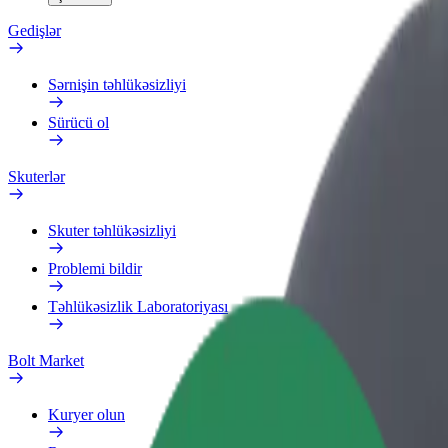
Gedişlər
Sərnişin təhlükəsizliyi
Sürücü ol
Skuterlər
Skuter təhlükəsizliyi
Problemi bildir
Təhlükəsizlik Laboratoriyası
Bolt Market
Kuryer olun