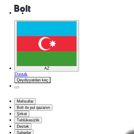
AZ
Dəstək
Qeydiyyatdan keç
Məhsullar
Bolt ilə pul qazanın
Şirkət
Təhlükəsizlik
Dəstək
Şəhərlər