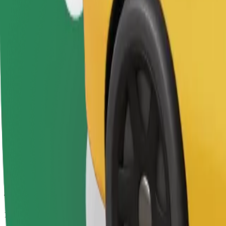
Təxmini səfər vaxtı
14 dəq
Təxmini məsafə
12,7 km
Sərnişin
1-4
Təxmini qiymət
11,80 €
Komfort
Daha geniş salon və baqaj yeri olan daha böyükölçülü avtomobillər
Təxmini səfər vaxtı
14 dəq