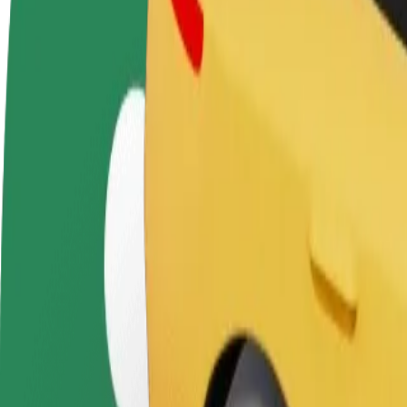
Sürücü ol
Kuryer kimi qoşul
Restora
Öz şərtlərinizə uyğun
Yemək çatdırın və həftəlik
edin
olaraq qazanın
ödəniş alın
Daha ço
satışları
Circle K Palanga – Nida istiqamətində necə səfər etm
Circle K Palanga nöqtəsindən Nida nöqtəsinə çatmağın ən yaxşı yolunu
Bu ünvandan
Circle K Palanga
Bu ünvana
Nida
Rahatlıq və komfort bir neçə toxunuşla əlinizdə!
Bolt
Gündəlik, orta ölçülü avtomobillərdə etibarlı gedişlər.