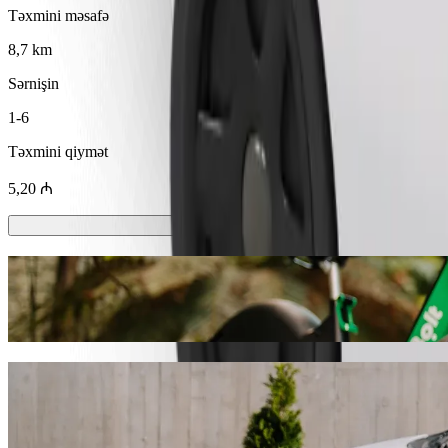
Təxmini məsafə
8,7 km
Sərnişin
1-6
Təxmini qiymət
5,20 ₼
Skuterlər və ya E-velosipedlər
Sumqayıt şəhərində skuterlər və ya elektrik velosipedləri ilə hərəkət e
Bolt Tətbiqini endir
Bolt ilə gediş sifariş edərək Saray H MTK
My Beach Novxanı \ May Biç ünvanına getmək üçün Bolt ilə gediş sifa
gələcək. Nə olursa olsun, sizin üçün mükəmməl nəqliyyat vasitəsini t