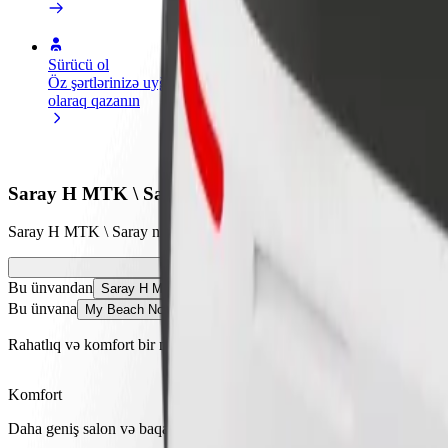
Sürücü ol
Kuryer kimi qoşul
Restora
Öz şərtlərinizə uyğun
Yemək çatdırın və həftəlik
edin
olaraq qazanın
ödəniş alın
Daha ço
satışları
Saray H MTK \ Saray – My Beach Novxanı \ May Biç i
Saray H MTK \ Saray nöqtəsindən My Beach Novxanı \ May Biç nöqtəsi
Bu ünvandan
Saray H MTK \ Saray
Bu ünvana
My Beach Novxanı \ May Biç
Rahatlıq və komfort bir neçə toxunuşla əlinizdə!
Komfort
Daha geniş salon və baqaj yeri olan daha böyükölçülü avtomobillər