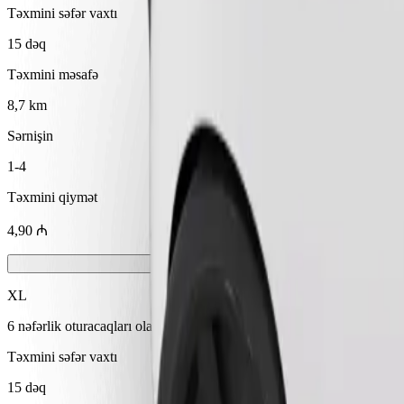
Təxmini səfər vaxtı
15 dəq
Təxmini məsafə
8,7 km
Sərnişin
1-4
Təxmini qiymət
4,90 ₼
XL
6 nəfərlik oturacaqları olan böyük avtomobillər
Təxmini səfər vaxtı
15 dəq