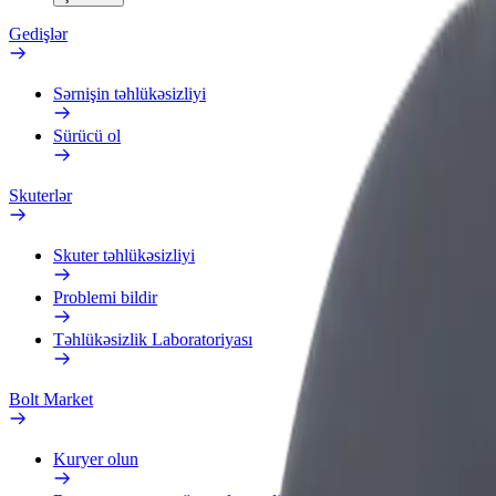
Gedişlər
Sərnişin təhlükəsizliyi
Sürücü ol
Skuterlər
Skuter təhlükəsizliyi
Problemi bildir
Təhlükəsizlik Laboratoriyası
Bolt Market
Kuryer olun