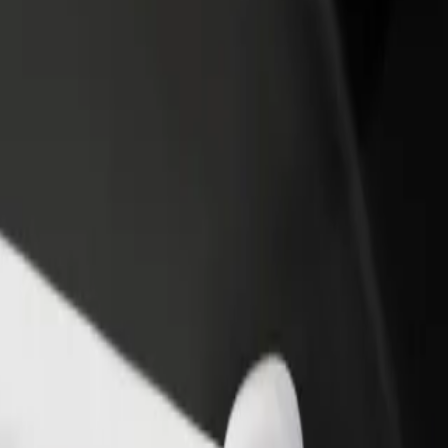
n və ya mağaza əlavə
Avtopark sahibi kimi qeydiyyatdan keçin
Bi
Avtoparkınızı Bolt platformasına qoşun və
Bi
x müştəri cəlb edin və
gəlirinizi artırın
mə
 artırın
stiqamətində necə səfər etmək olar?
nə çatmağın ən yaxşı yolunu axtarırsınız? Xidmətlərimizi araşdırın 
Tətbiqi endir