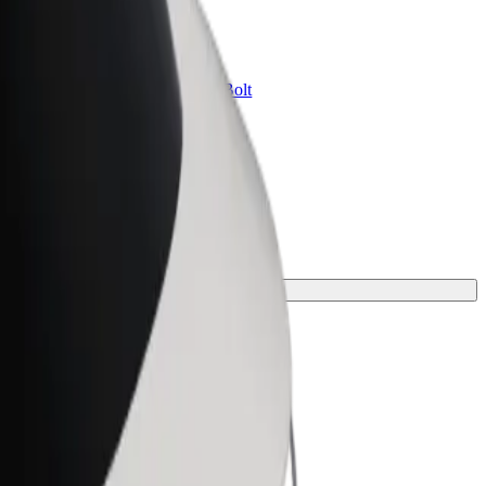
znes üçün Bolt
znesiniz üçün miqyaslandırılmış Bolt
hsul və xidmətləri
və sizin üçün ən mükəmməl gedişi tapın.