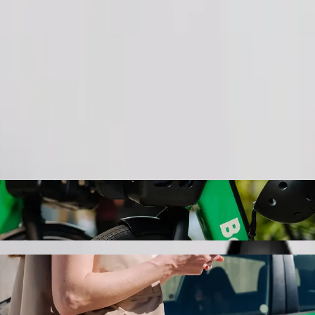
Gediş sifariş et
din
 \ Saray nöqtəsindən My Beach Novxanı \ Ma
riş etməyi tövsiyə edirik — ən yaxşı qiymətlər sizi gözləyir. Bolt il
apacağıq.