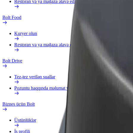
Restoran və ya mağaza əlavə edin
Bolt Food
Kuryer olun
Restoran və ya mağaza əlavə edin
Bolt Drive
Tez-tez verilən suallar
Pozuntu haqqında məlumat verin
Biznes üçün Bolt
Üstünlüklər
İş profili