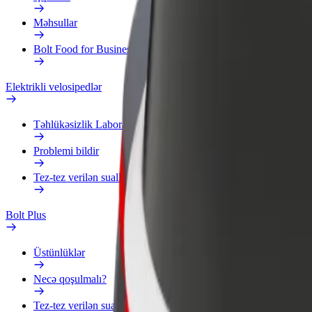
Məhsullar
Bolt Food for Business
Elektrikli velosipedlər
Təhlükəsizlik Laboratoriyası
Problemi bildir
Tez-tez verilən suallar
Bolt Plus
Üstünlüklər
Necə qoşulmalı?
Tez-tez verilən suallar