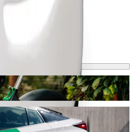
y Biç nöqtəsinə gedin
ə bu gediş təxminən 15 dəq çəkəcək və sizə təxminən 3,80 ₼ AZN başa