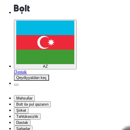
AZ
Dəstək
Qeydiyyatdan keç
Məhsullar
Bolt ilə pul qazanın
Şirkət
Təhlükəsizlik
Dəstək
Şəhərlər