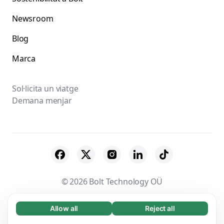
Newsroom
Blog
Marca
Sol·licita un viatge
Demana menjar
© 2026 Bolt Technology OÜ
Proveïdors
Termes i Condicions
Privacitat
Allow all
Reject all
Necessary (65)