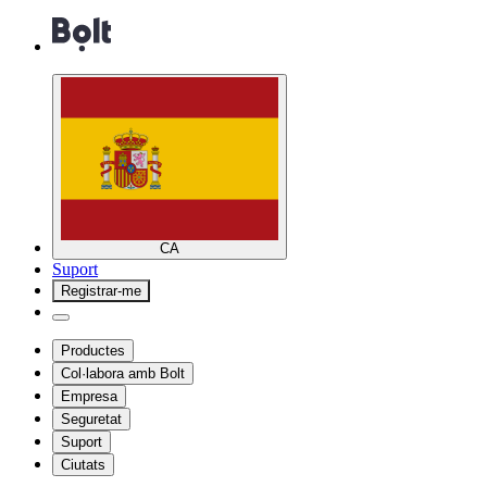
CA
Suport
Registrar-me
Productes
Col·labora amb Bolt
Empresa
Seguretat
Suport
Ciutats