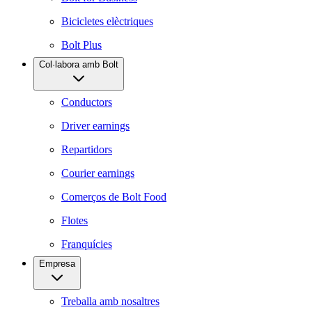
Bicicletes elèctriques
Bolt Plus
Col·labora amb Bolt
Conductors
Driver earnings
Repartidors
Courier earnings
Comerços de Bolt Food
Flotes
Franquícies
Empresa
Treballa amb nosaltres