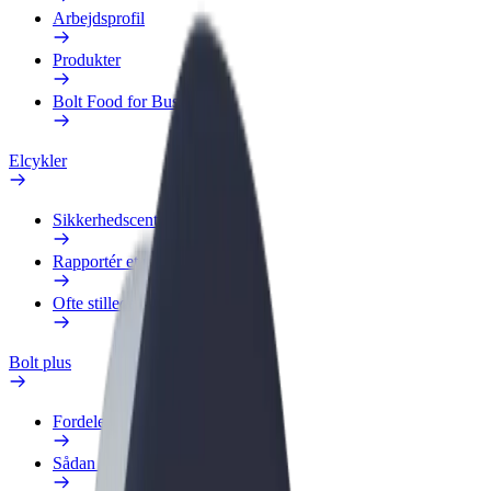
Arbejdsprofil
Produkter
Bolt Food for Business
Elcykler
Sikkerhedscenter
Rapportér et problem
Ofte stillede spørgsmål
Bolt plus
Fordele
Sådan bliver du medlem