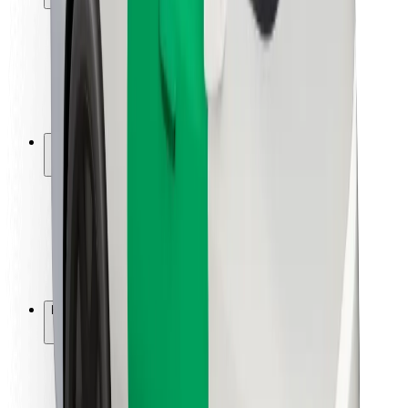
Passagersikkerhed
Chaufførsikkerhed
Sikkerhed på el-løbehjul
Sikkerhedscenter
Byer
Placeringer
Byløsninger
Lufthavne
Bolt-ladestationer
Kundeservice
For passagerer
For chauffører