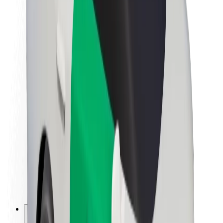
Om Bolt
Bæredygtighed hos Bolt
Project Zero
Blog
Nyhedsrum
Retningslinjer for brand
Mission
Investorrelationer
Ledelse
Brand
Medier
Urban Fund
Sikkerhed