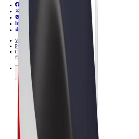
Vilkår og betingelser
Privatliv
Cookies
© 2026 Bolt Technology OÜ
Produkter
Ture
Løbehjul
Bolt Marked
Bolt Food
Bolt Drive
Bolt for Business