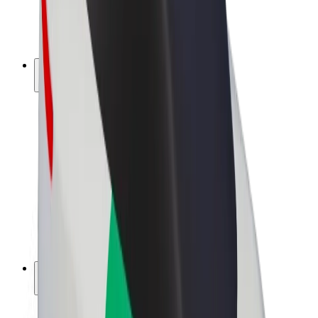
Elcykler
Bolt Plus
Tjen penge med Bolt
Chauffører
Chaufførindtjening
Leveringspersoner
Kurerindtjening
Bolt Mad partnere
Flåder
Franchise
Virksomhed
Karrierer