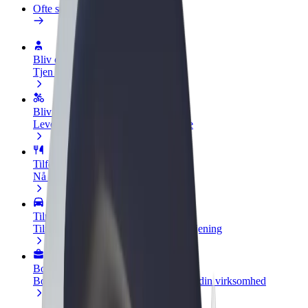
Ofte stillede spørgsmål
Bliv chauffør
Tjen penge på dine vilkår
Bliv leveringsperson
Lever mad og få udbetaling hver uge
Tilføj restaurant eller butik
Nå flere kunder og øg din indtjening
Tilmeld dig som flådeejer
Tilføj din flåde til Bolt, og øg din indtjening
Bolt for Business
Bolt-produkter og tjenester skaleret til din virksomhed