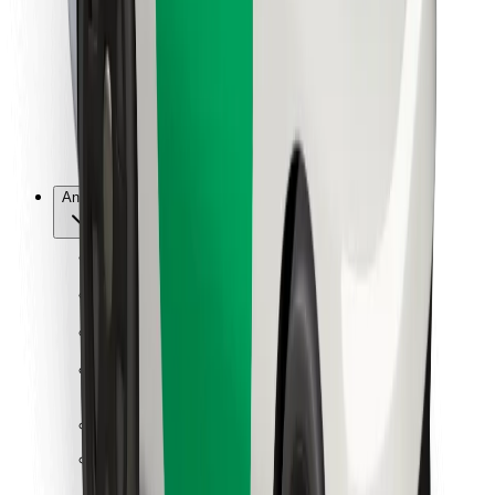
For leveringspersoner
Bolt Food
For flådeejere
For restauranter
Bolt for Business
Andet
Leverandører
Vilkår og betingelser
Cookies
Sikkerhed
Få en tur på få minutter!
Download Bolt-appen