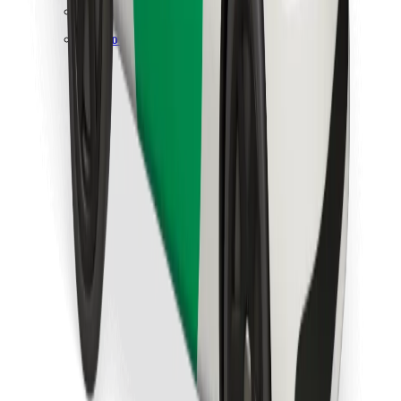
Find din yndlingsmad!
Download Bolt Food-appen