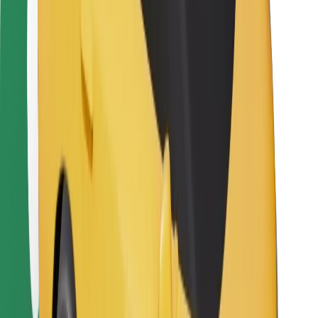
Bolt Food
Für Flottenbesitzer:innen
Für Restaurants
Bolt for Business
Sonstige
Zulieferer
Allgemeine Geschäftsbedingungen
Cookies
Sicherheit
In wenigen Minuten zu deiner Fahrt!
Bolt App herunterladen
Finde dein Lieblingsgericht!