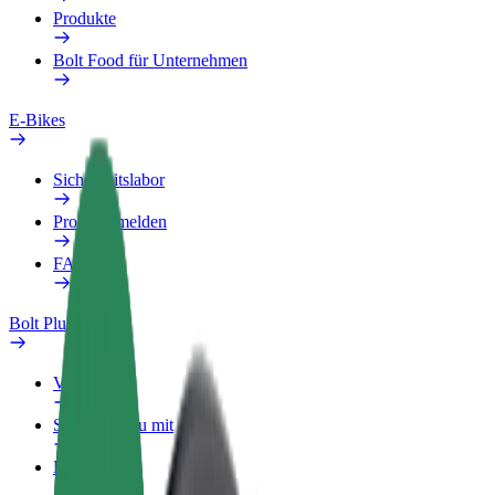
Produkte
Bolt Food für Unternehmen
E-Bikes
Sicherheitslabor
Problem melden
FAQ
Bolt Plus
Vorteile
So machst du mit
FAQ