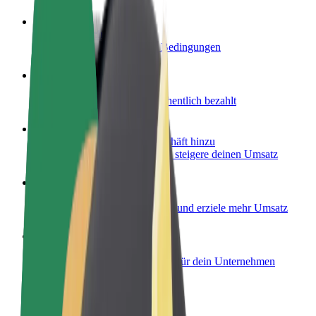
Werde Fahrer:in
Erziele Umsatz nach deinen Bedingungen
Werde Kurier
Liefere Essen und werde wöchentlich bezahlt
Füge ein Restaurant oder Geschäft hinzu
Erreiche mehr Kund:innen und steigere deinen Umsatz
Als Flottenbesitzer:in anmelden
Füge deine Flotte zu Bolt hinzu und erziele mehr Umsatz
Bolt for Business
Bolt Produkte und Bolt Dienste für dein Unternehmen
optimiert