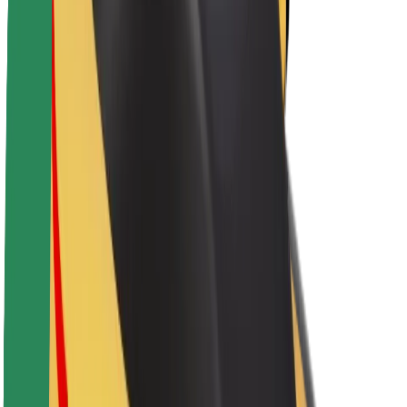
Nachhaltigkeit bei Bolt
Project Zero
Blog
Newsroom
Markenrichtlinien
Mission
Investor Relations
Leitung
Marke
Medien
Urban Fund
Sicherheit