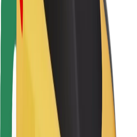
Fahrgast-Sicherheit
Fahrer-Sicherheit
E-Scooter-Sicherheit
Sicherheitslabor
Städte
Standorte
Lösungen für Städte
Flughäfen
Bolt Ladestationen
Support
Für Nutzer:innen
Für Fahrer:innen
Für Kuriere