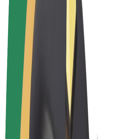
Allgemeine Geschäftsbedingungen
Datenschutz
Cookies
© 2026 Bolt Technology OÜ
Produkte
Fahrten
E-Scooter/E-Bikes
Bolt Market
Bolt Food
Bolt Drive
Bolt for Business