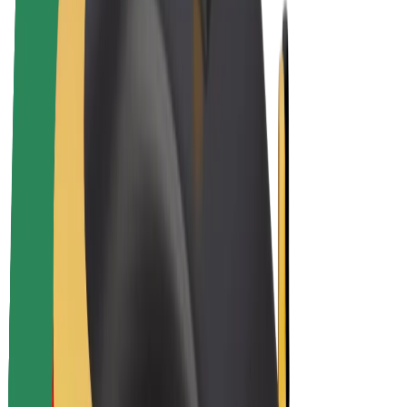
E-Bikes
Bolt Plus
Erziele Umsatz mit Bolt
Fahrer:innen
Umsatz brutto für Fahrer:innen
Kuriere
Umsatz brutto für Kuriere
Bolt Food Händler:innen
Flotten
Franchise
Unternehmen
Karriere
Über Bolt