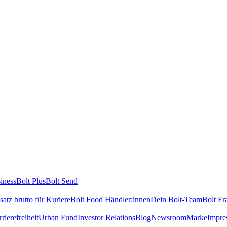
iness
Bolt Plus
Bolt Send
atz brutto für Kuriere
Bolt Food Händler:innen
Dein Bolt-Team
Bolt Fr
rierefreiheit
Urban Fund
Investor Relations
Blog
Newsroom
Marke
Impre