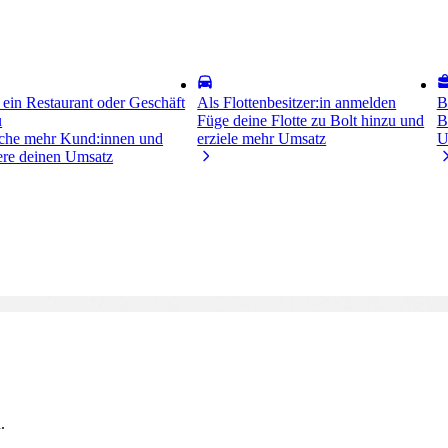
 ein Restaurant oder Geschäft
Als Flottenbesitzer:in anmelden
B
u
Füge deine Flotte zu Bolt hinzu und
B
iche mehr Kund:innen und
erziele mehr Umsatz
U
gere deinen Umsatz
.