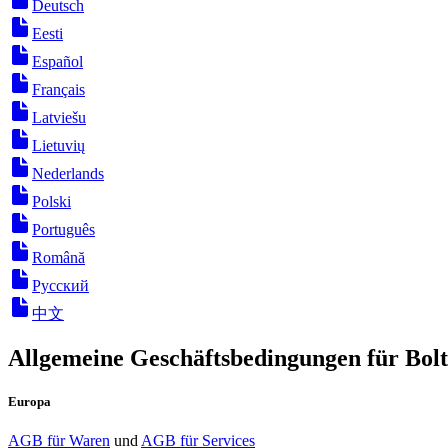
Deutsch
Eesti
Español
Français
Latviešu
Lietuvių
Nederlands
Polski
Português
Română
Русский
中文
Allgemeine Geschäftsbedingungen für Bolt
Europa
AGB für Waren
und
AGB für Services