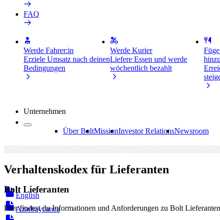
FAQ
Werde Fahrer:in
Werde Kurier
Füge
Erziele Umsatz nach deinen
Liefere Essen und werde
hinz
Bedingungen
wöchentlich bezahlt
Erre
stei
Unternehmen
Über Bolt
Mission
Investor Relations
Newsroom
Verhaltenskodex für Lieferanten
Bolt Lieferanten
English
Hier findest du Informationen und Anforderungen zu Bolt Lieferanten
Azərbaycanca