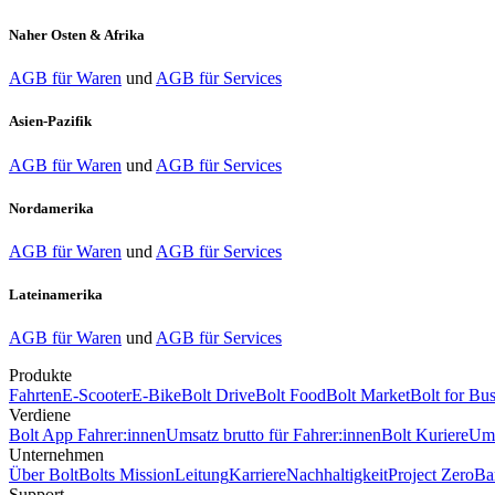
Naher Osten & Afrika
AGB für Waren
und
AGB für Services
Asien-Pazifik
AGB für Waren
und
AGB für Services
Nordamerika
AGB für Waren
und
AGB für Services
Lateinamerika
AGB für Waren
und
AGB für Services
Produkte
Fahrten
E-Scooter
E-Bike
Bolt Drive
Bolt Food
Bolt Market
Bolt for Bus
Verdiene
Bolt App Fahrer:innen
Umsatz brutto für Fahrer:innen
Bolt Kuriere
Ums
Unternehmen
Über Bolt
Bolts Mission
Leitung
Karriere
Nachhaltigkeit
Project Zero
Bar
Support