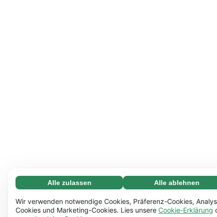
Alle zulassen
Alle ablehnen
Notwendige (65)
Notwendige Cookies helfen dabei, unsere Website
Mehr erfahren
Wir verwenden notwendige Cookies, Präferenz-Cookies, Analys
nutzbar zu machen, indem sie grundlegende Funktionen
Cookies und Marketing-Cookies. Lies unsere
Cookie-Erklärung