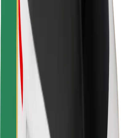
Fahrgast-Sicherheit
Fahrer-Sicherheit
E-Scooter-Sicherheit
Sicherheitslabor
Städte
Standorte
Lösungen für Städte
Flughäfen
Bolt Ladestationen
Support
Für Nutzer:innen
Für Fahrer:innen