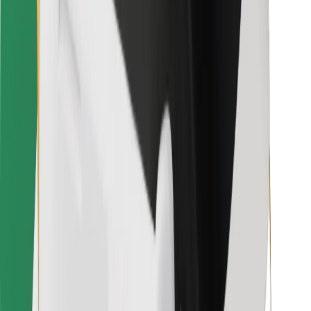
Für Kuriere
Bolt Food
Für Flottenbesitzer:innen
Für Restaurants
Bolt for Business
Sonstige
Zulieferer
Allgemeine Geschäftsbedingungen
Cookies
Sicherheit
In wenigen Minuten zu deiner Fahrt!
Bolt App herunterladen