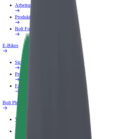
Arbeitsprofil
Produkte
Bolt Food für Unternehmen
E-Bikes
Sicherheitslabor
Problem melden
FAQ
Bolt Plus
Vorteile
So machst du mit