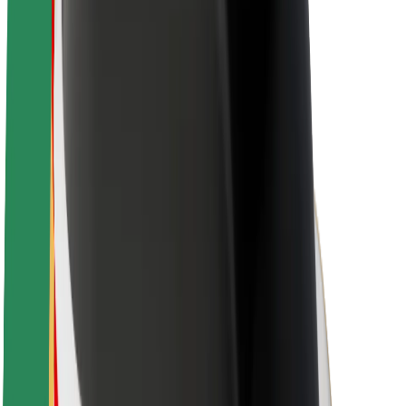
Karriere
Über Bolt
Nachhaltigkeit bei Bolt
Project Zero
Blog
Newsroom
Markenrichtlinien
Mission
Investor Relations
Leitung
Marke
Medien
Urban Fund
Sicherheit