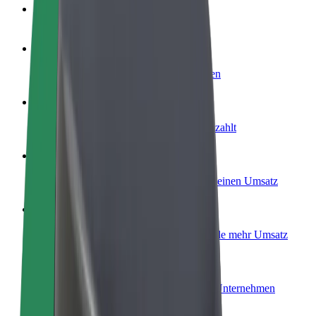
FAQ
Werde Fahrer:in
Erziele Umsatz nach deinen Bedingungen
Werde Kurier
Liefere Essen und werde wöchentlich bezahlt
Füge ein Restaurant oder Geschäft hinzu
Erreiche mehr Kund:innen und steigere deinen Umsatz
Als Flottenbesitzer:in anmelden
Füge deine Flotte zu Bolt hinzu und erziele mehr Umsatz
Bolt for Business
Bolt Produkte und Bolt Dienste für dein Unternehmen
optimiert