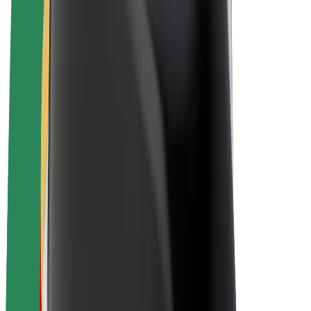
Bolt for Business
E-Bikes
Bolt Plus
Erziele Umsatz mit Bolt
Fahrer:innen
Umsatz brutto für Fahrer:innen
Kuriere
Umsatz brutto für Kuriere
Bolt Food Händler:innen
Flotten
Franchise
Unternehmen