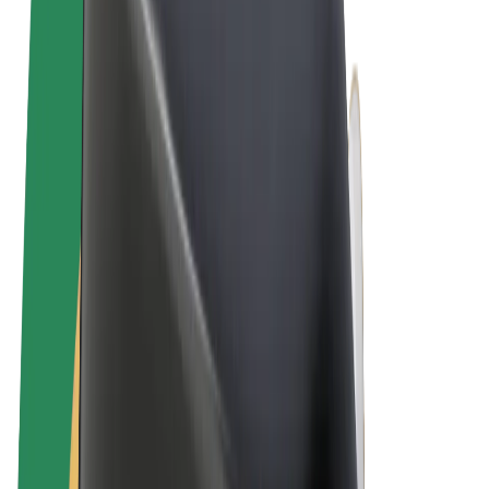
Allgemeine Geschäftsbedingungen
Datenschutz
Cookies
© 2026 Bolt Technology OÜ
Produkte
Fahrten
E-Scooter/E-Bikes
Bolt Market
Bolt Food
Bolt Drive