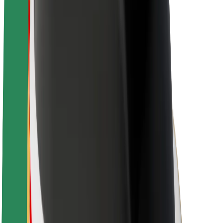
Nachhaltigkeit bei Bolt
Project Zero
Blog
Newsroom
Markenrichtlinien
Mission
Investor Relations
Leitung
Marke
Medien
Urban Fund
Sicherheit