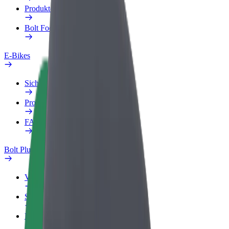
Produkte
Bolt Food für Unternehmen
E-Bikes
Sicherheitslabor
Problem melden
FAQ
Bolt Plus
Vorteile
So machst du mit
FAQ