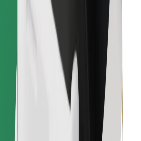
Bolt Food
Für Flottenbesitzer:innen
Für Restaurants
Bolt for Business
Sonstige
Zulieferer
Allgemeine Geschäftsbedingungen
Cookies
Sicherheit
In wenigen Minuten zu deiner Fahrt!
Bolt App herunterladen
Finde dein Lieblingsgericht!