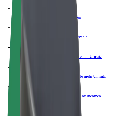
Werde Fahrer:in
Erziele Umsatz nach deinen Bedingungen
Werde Kurier
Liefere Essen und werde wöchentlich bezahlt
Füge ein Restaurant oder Geschäft hinzu
Erreiche mehr Kund:innen und steigere deinen Umsatz
Als Flottenbesitzer:in anmelden
Füge deine Flotte zu Bolt hinzu und erziele mehr Umsatz
Bolt for Business
Bolt Produkte und Bolt Dienste für dein Unternehmen
optimiert