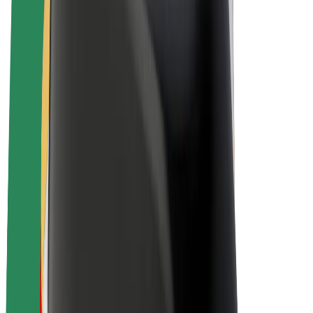
E-Bikes
Bolt Plus
Erziele Umsatz mit Bolt
Fahrer:innen
Umsatz brutto für Fahrer:innen
Kuriere
Umsatz brutto für Kuriere
Bolt Food Händler:innen
Flotten
Franchise
Unternehmen
Karriere
Über Bolt