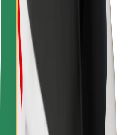
Fahrgast-Sicherheit
Fahrer-Sicherheit
E-Scooter-Sicherheit
Sicherheitslabor
Städte
Standorte
Lösungen für Städte
Flughäfen
Bolt Ladestationen
Support
Für Nutzer:innen
Für Fahrer:innen
Für Kuriere