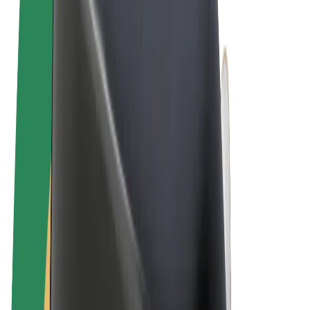
Allgemeine Geschäftsbedingungen
Datenschutz
Cookies
© 2026 Bolt Technology OÜ
Produkte
Fahrten
E-Scooter/E-Bikes
Bolt Market
Bolt Food
Bolt Drive
Bolt for Business