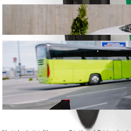
Fahre von Prievidza nach Bojnice, námesti
Wir empfehlen dir, Bolt Ride-Hailing zu wählen, wenn du nach dem be
immer der Anlass ist, wir finden das perfekte Fahrzeug für dich.
Bolt App herunterladen
Bolt Services, um von Prievidza nach Boj
Viel Gepäck? Buche unsere XL-Vans für bis zu 6 Personen.
Möchtest du stilvoll ankommen? Probiere Bolts Premium-Fahrzeu
Mit Kindern unterwegs? Bestelle eine kindgerechte Fahrt mit eine
Ist dein Haustier dabei? Probiere unsere haustierfreundlichen Fahr
Brauchst du zusätzliche Hilfe? Unsere Assist-Kategorie bietet ro
Preiswerte Fahrten? Genieße kompakte Fahrzeuge zu einem niedrig
Bolt App herunterladen