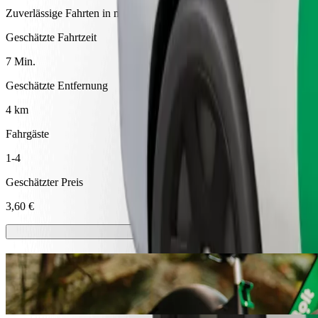
Zuverlässige Fahrten in mittelgroßen Alltagsfahrzeugen.
Geschätzte Fahrtzeit
7 Min.
Geschätzte Entfernung
4 km
Fahrgäste
1-4
Geschätzter Preis
3,60 €
E-Scooter oder E-Bikes
Komme in Prievidza mit E-Scootern oder E-Bikes von A nach B
Bolt App herunterladen