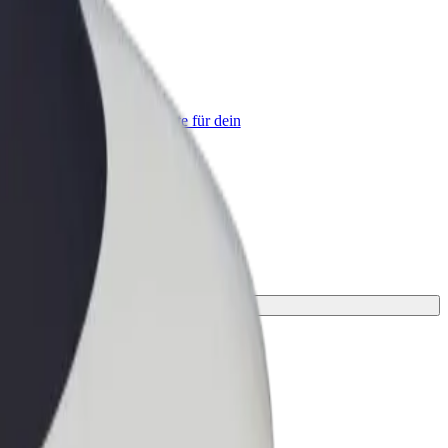
olt for Business
olt Produkte und Bolt Dienste für dein
nternehmen optimiert