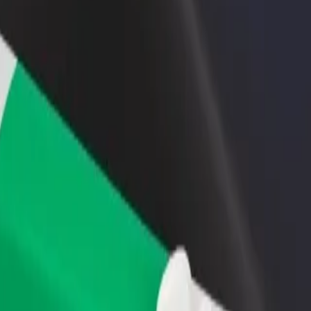
 ein Restaurant oder Geschäft
Als Flottenbesitzer:in anmelden
B
u
Füge deine Flotte zu Bolt hinzu und
B
iche mehr Kund:innen und
erziele mehr Umsatz
U
gere deinen Umsatz
unsere Services und finde das perfekte Angebot für deine Fahrt.
Hol dir die App