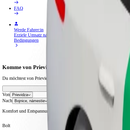
FAQ
Werde Fahrer:in
Werde Kurier
Füge
Erziele Umsatz nach deinen
Liefere Essen und werde
hinz
Bedingungen
wöchentlich bezahlt
Erre
stei
Komme von Prievidza nach Bojnice, námestie
Du möchtest von Prievidza nach Bojnice, námestie kommen? Entdecke 
Von
Prievidza
Nach
Bojnice, námestie
Komfort und Entspannung sind nur wenige Klicks entfernt!
Bolt