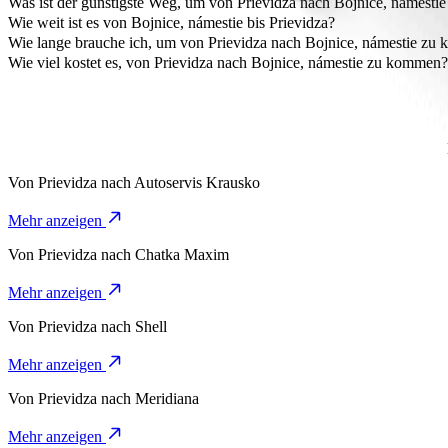
Was ist der günstigste Weg, um von Prievidza nach Bojnice, námest
Die preiswerteste Art, von Prievidza nach Bojnice, námestie zu komme
Wie weit ist es von Bojnice, námestie bis Prievidza?
Bojnice, námestie ist ungefähr 4 km von Prievidza entfernt.
Wie lange brauche ich, um von Prievidza nach Bojnice, námestie zu
Die Fahrt von Prievidza nach Bojnice, námestie mit Bolt dauert etwa 
Wie viel kostet es, von Prievidza nach Bojnice, námestie zu kommen?
Die Kosten für die Fahrt von Prievidza nach Bojnice, námestie mit B
Von
Prievidza
nach
Autoservis Krausko
Mehr anzeigen
Von
Prievidza
nach
Chatka Maxim
Mehr anzeigen
Von
Prievidza
nach
Shell
Mehr anzeigen
Von
Prievidza
nach
Meridiana
Mehr anzeigen