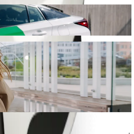
ert diese Fahrt etwa 7 Min. und kostet ungefähr 3,60 € EUR. Was auch