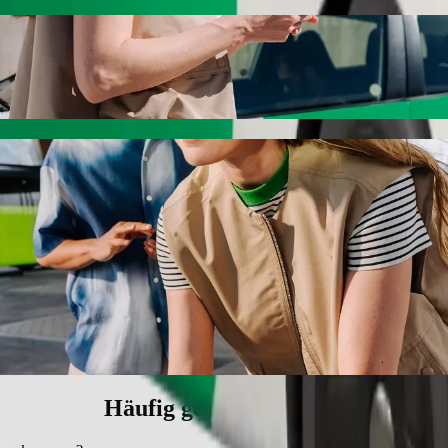
e mit Bolt Ride-Hailing
sten Preis für eine Fahrt nach Bojnice, námestie suchst. Mit Bolt dau
nice, námestie zu kommen
ge.
m Kindersitz.
ten.
llstuhlgerechte Fahrzeuge (WAV).
eren Preis mit Bolt Basic.
Häufig gestellte Fragen