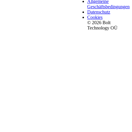
Allgemeine
Geschäftsbedingungen
Datenschutz
Cookies
© 2026 Bolt
Technology OÜ