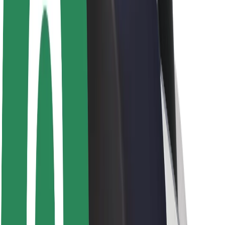
Θέσεις εργασίας
Σχετικά με τη Bolt
Βιωσιμότητα στη Bolt
Project Zero
Blog
Κέντρο Τύπου
Κατευθυντήριες γραμμές Brand
Αποστολή
Σχέσεις με Επενδυτές
Ηγεσία
Μάρκα
Μέσα ενημέρωσης
Urban Fund
Ασφάλεια