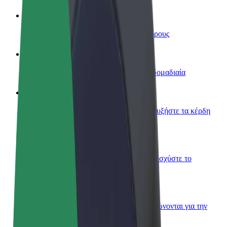
Οδηγήστε
Κερδίστε χρήματα με τους δικούς σας όρους
Γίνετε courier
Παραδώστε φαγητό και πληρώνεστε εβδομαδιαία
Προσθήκη εστιατορίου ή καταστήματος
Πλησιάστε περισσότερους πελάτες και αυξήστε τα κέρδη
σας
Εγγραφείτε ως ιδιοκτήτης στόλου
Προσθέστε το στόλο σας στο Bolt και ενισχύστε το
εισόδημά σας
Bolt for Business
Προϊόντα και υπηρεσίες Bolt που κλιμακώνονται για την
επιχείρησή σας