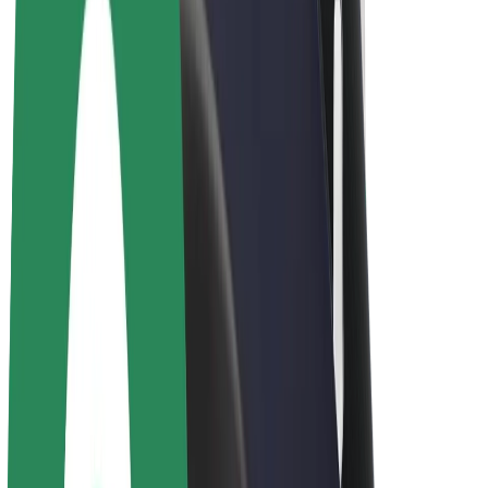
Bolt for Business
Ηλεκτρικά ποδήλατα
Bolt Plus
Κερδίστε με Bolt
Οδηγοί
Απολαβές οδηγών
Διανομείς
Απολαβές διανομέων
Bolt Εμπόρους Τροφίμων
Στόλοι
Franchises
Εταιρεία