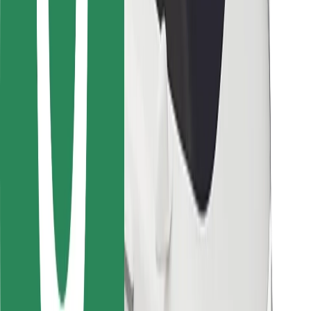
Για μεταφορείς
Bolt Food
Για ιδιοκτήτες στόλου οχημάτων
Για εστιατόρια
Bolt for Business
Άλλο
Προμηθευτές
Όροι & Προϋποθέσεις
Cookies
Ασφάλεια
Πάρε ταξί μέσα σε λίγα λεπτά!
Κατέβασε την εφαρμογή Bolt