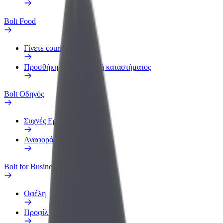
Bolt Food
Γίνετε courier
Προσθήκη εστιατορίου ή καταστήματος
Bolt Οδηγός
Συχνές Ερωτήσεις
Αναφορά οχήματος
Bolt for Business
Οφέλη
Προφίλ Εργασίας