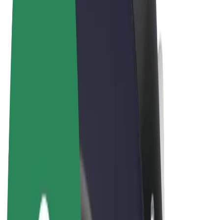
Όροι & Προϋποθέσεις
Απόρρητο
Cookies
© 2026 Bolt Technology OÜ
Προϊόντα
Διαδρομές
Σκούτερς
Αγορά Bolt
Bolt Food
Bolt Drive