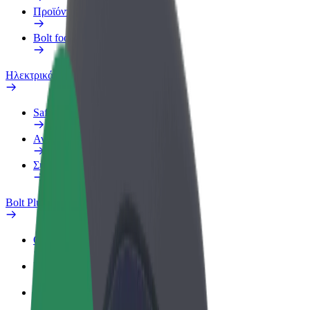
Προϊόντα
Bolt food για επιχειρήσεις
Ηλεκτρικά ποδήλατα
Safety Lab
Αναφορά προβλήματος
Συχνές Ερωτήσεις
Bolt Plus
Οφέλη
Πώς να συμμετάσχετε
Συχνές Ερωτήσεις