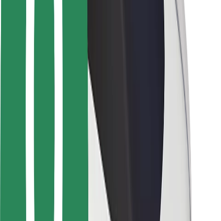
Ασφάλεια επιβάτη
Ασφάλεια οδηγών
Ασφάλεια σκούτερ
Εργαστήριο ασφάλειας
Πόλεις
Τοποθεσίες
Λύσεις για την πόλη
Αεροδρόμια
Bolt Αποβάθρες Φόρτισης
Υποστήριξη
Για επιβάτες
Για τους οδηγούς