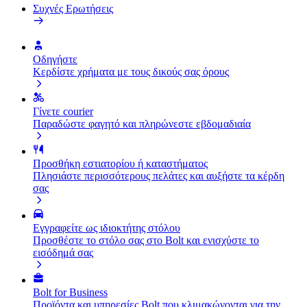
Συχνές Ερωτήσεις
Οδηγήστε
Κερδίστε χρήματα με τους δικούς σας όρους
Γίνετε courier
Παραδώστε φαγητό και πληρώνεστε εβδομαδιαία
Προσθήκη εστιατορίου ή καταστήματος
Πλησιάστε περισσότερους πελάτες και αυξήστε τα κέρδη
σας
Εγγραφείτε ως ιδιοκτήτης στόλου
Προσθέστε το στόλο σας στο Bolt και ενισχύστε το
εισόδημά σας
Bolt for Business
Προϊόντα και υπηρεσίες Bolt που κλιμακώνονται για την