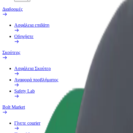
Διαδρομές
Ασφάλεια επιβάτη
Οδηγήστε
Σκούτερς
Ασφάλεια Σκούτερ
Αναφορά προβλήματος
Safety Lab
Bolt Market
Γίνετε courier