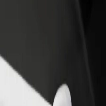
θήκη εστιατορίου ή
Εγγραφείτε ως ιδιοκτήτης στόλου
στήματος
Προσθέστε το στόλο σας στο Bolt κα
ιάστε περισσότερους πελάτες
ενισχύστε το εισόδημά σας
αυξήστε τα κέρδη σας
ska 16
domierska 16; Εξερεύνησε τις υπηρεσίες μας και βρες την ιδανική για 
Αποκτήστε την εφαρμογή