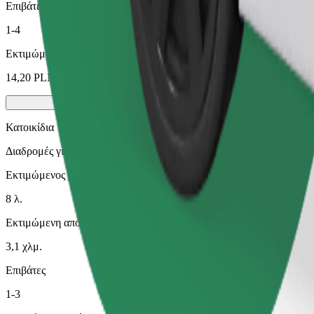
Επιβάτες
1-4
Εκτιμώμενη τιμή
14,20 PLN
Κατοικίδια
Διαδρομές για εσάς και το κατοικίδιό σας. Οι σκύλοι πρέπει να φο
Εκτιμώμενος χρόνος μετακίνησης
8 λ.
Εκτιμώμενη απόσταση
3,1 χλμ.
Επιβάτες
1-3