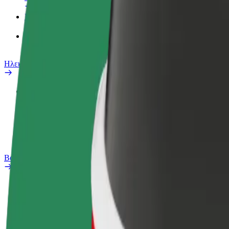
Προϊόντα
Bolt food για επιχειρήσεις
Ηλεκτρικά ποδήλατα
Safety Lab
Αναφορά προβλήματος
Συχνές Ερωτήσεις
Bolt Plus
Οφέλη
Πώς να συμμετάσχετε
Συχνές Ερωτήσεις