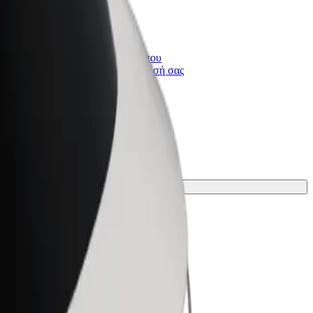
Bolt for Business
ι
Προϊόντα και υπηρεσίες Bolt που
κλιμακώνονται για την επιχείρησή σας
το ταξίδι σου.