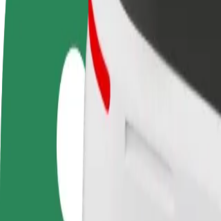
Οδηγήστε
Γίνετε courier
Προσ
Κερδίστε χρήματα με τους
Παραδώστε φαγητό και
κατα
δικούς σας όρους
πληρώνεστε εβδομαδιαία
Πλησ
και 
Πώς να φτάσεις από Bleik Restauracja σε Sandomier
Ψάχνεις τον καλύτερο τρόπο να φτάσεις από Bleik Restauracja σε San
Από
Bleik Restauracja
Προς
Sandomierska 16
Η άνεση και η ευκολία λίγα κλικ μακριά!
Bolt
Αξιόπιστες διαδρομές με καθημερινά αυτοκίνητα μεσαίου μεγέθους.