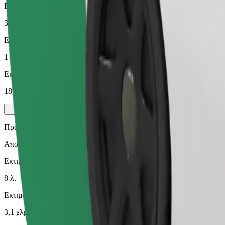
Εκτιμώμενη απόσταση
3,1 χλμ.
Επιβάτες
1-4
Εκτιμώμενη τιμή
18,00 PLN
Πράσινο
Αποδοτικές διαδρομές με υβριδικά και ηλεκτρικά οχήματα
Εκτιμώμενος χρόνος μετακίνησης
8 λ.
Εκτιμώμενη απόσταση
3,1 χλμ.