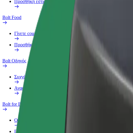
Προσθήκη εστιατορίου ή καταστήματος
Bolt Food
Γίνετε courier
Προσθήκη εστιατορίου ή καταστήματος
Bolt Οδηγός
Συχνές Ερωτήσεις
Αναφορά οχήματος
Bolt for Business
Οφέλη
Προφίλ Εργασίας