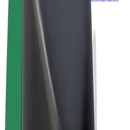
επιχείρησή σας
Όροι & Προϋποθέσεις
Απόρρητο
Cookies
© 2026 Bolt Technology OÜ
Προϊόντα
Διαδρομές
Σκούτερς
Αγορά Bolt
Bolt Food