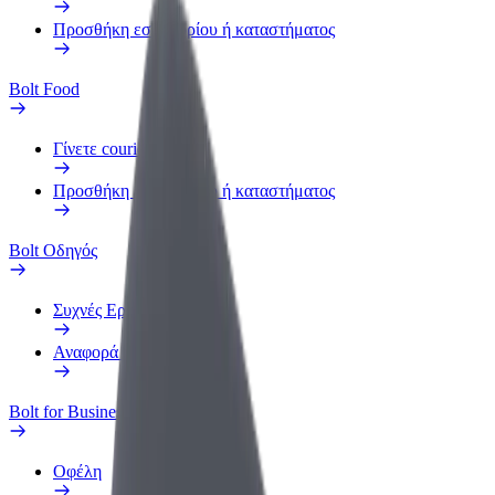
Προσθήκη εστιατορίου ή καταστήματος
Bolt Food
Γίνετε courier
Προσθήκη εστιατορίου ή καταστήματος
Bolt Οδηγός
Συχνές Ερωτήσεις
Αναφορά οχήματος
Bolt for Business
Οφέλη