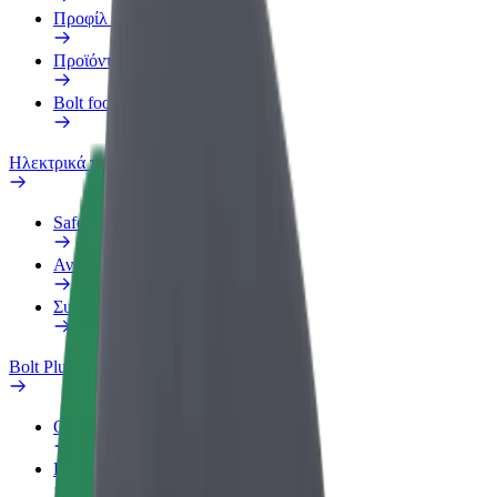
Προφίλ Εργασίας
Προϊόντα
Bolt food για επιχειρήσεις
Ηλεκτρικά ποδήλατα
Safety Lab
Αναφορά προβλήματος
Συχνές Ερωτήσεις
Bolt Plus
Οφέλη
Πώς να συμμετάσχετε