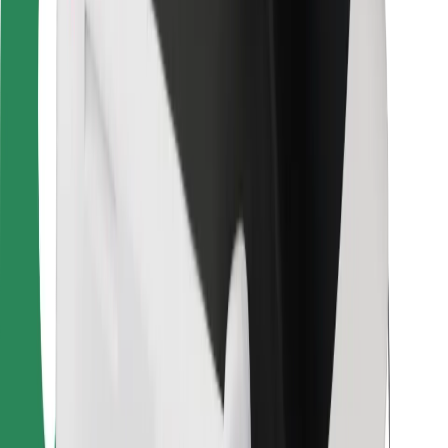
Για επιβάτες
Για τους οδηγούς
Για μεταφορείς
Bolt Food
Για ιδιοκτήτες στόλου οχημάτων
Για εστιατόρια
Bolt for Business
Άλλο
Προμηθευτές
Όροι & Προϋποθέσεις
Cookies
Ασφάλεια
Πάρε ταξί μέσα σε λίγα λεπτά!