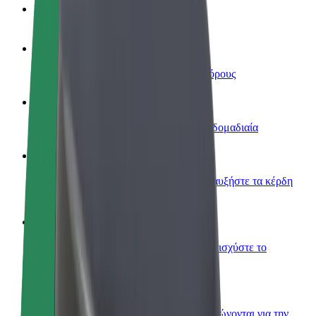
Συχνές Ερωτήσεις
Οδηγήστε
Κερδίστε χρήματα με τους δικούς σας όρους
Γίνετε courier
Παραδώστε φαγητό και πληρώνεστε εβδομαδιαία
Προσθήκη εστιατορίου ή καταστήματος
Πλησιάστε περισσότερους πελάτες και αυξήστε τα κέρδη
σας
Εγγραφείτε ως ιδιοκτήτης στόλου
Προσθέστε το στόλο σας στο Bolt και ενισχύστε το
εισόδημά σας
Bolt for Business
Προϊόντα και υπηρεσίες Bolt που κλιμακώνονται για την