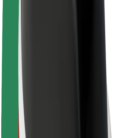
Θέσεις εργασίας
Σχετικά με τη Bolt
Βιωσιμότητα στη Bolt
Project Zero
Blog
Κέντρο Τύπου
Κατευθυντήριες γραμμές Brand
Αποστολή
Σχέσεις με Επενδυτές
Ηγεσία
Μάρκα
Μέσα ενημέρωσης
Urban Fund