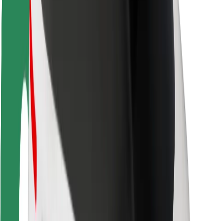
Ασφάλεια
Ασφάλεια επιβάτη
Ασφάλεια οδηγών
Ασφάλεια σκούτερ
Εργαστήριο ασφάλειας
Πόλεις
Τοποθεσίες
Λύσεις για την πόλη
Αεροδρόμια
Bolt Αποβάθρες Φόρτισης
Υποστήριξη