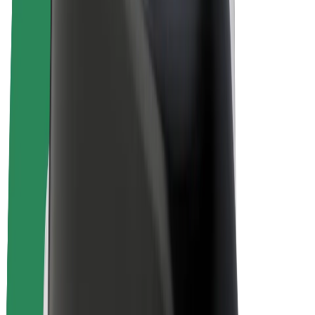
Bolt Drive
Bolt for Business
Ηλεκτρικά ποδήλατα
Bolt Plus
Κερδίστε με Bolt
Οδηγοί
Απολαβές οδηγών
Διανομείς
Απολαβές διανομέων
Bolt Εμπόρους Τροφίμων
Στόλοι
Franchises
Εταιρεία