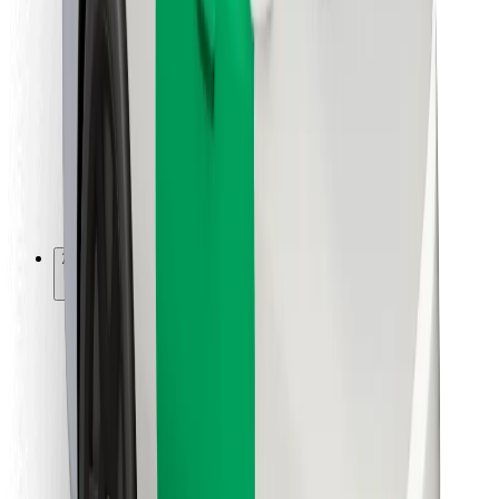
Για επιβάτες
Για τους οδηγούς
Για μεταφορείς
Bolt Food
Για ιδιοκτήτες στόλου οχημάτων
Για εστιατόρια
Bolt for Business
Άλλο
Προμηθευτές
Όροι & Προϋποθέσεις
Cookies
Ασφάλεια
Πάρε ταξί μέσα σε λίγα λεπτά!