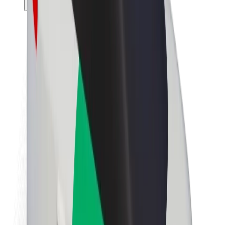
Θέσεις εργασίας
Σχετικά με τη Bolt
Βιωσιμότητα στη Bolt
Project Zero
Blog
Κέντρο Τύπου
Κατευθυντήριες γραμμές Brand
Αποστολή
Σχέσεις με Επενδυτές
Ηγεσία
Μάρκα
Μέσα ενημέρωσης
Urban Fund