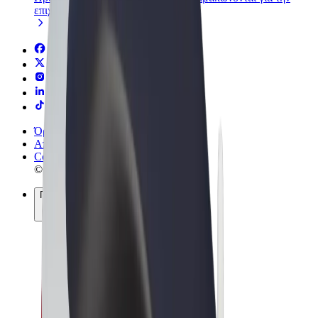
επιχείρησή σας
Όροι & Προϋποθέσεις
Απόρρητο
Cookies
© 2026 Bolt Technology OÜ
Προϊόντα
Διαδρομές
Σκούτερς
Αγορά Bolt
Bolt Food