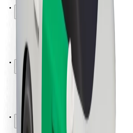
Ασφάλεια
Ασφάλεια επιβάτη
Ασφάλεια οδηγών
Ασφάλεια σκούτερ
Εργαστήριο ασφάλειας
Πόλεις
Τοποθεσίες
Λύσεις για την πόλη
Αεροδρόμια
Bolt Αποβάθρες Φόρτισης
Υποστήριξη