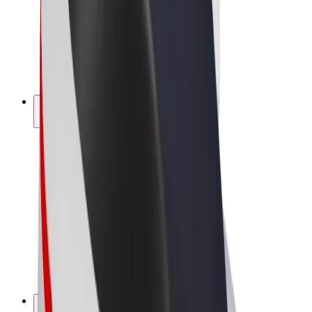
Bolt Drive
Bolt for Business
Ηλεκτρικά ποδήλατα
Bolt Plus
Κερδίστε με Bolt
Οδηγοί
Απολαβές οδηγών
Διανομείς
Απολαβές διανομέων
Bolt Εμπόρους Τροφίμων
Στόλοι
Franchises
Εταιρεία