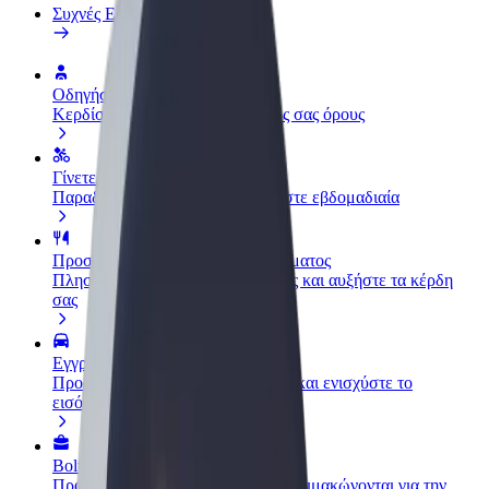
Συχνές Ερωτήσεις
Οδηγήστε
Κερδίστε χρήματα με τους δικούς σας όρους
Γίνετε courier
Παραδώστε φαγητό και πληρώνεστε εβδομαδιαία
Προσθήκη εστιατορίου ή καταστήματος
Πλησιάστε περισσότερους πελάτες και αυξήστε τα κέρδη
σας
Εγγραφείτε ως ιδιοκτήτης στόλου
Προσθέστε το στόλο σας στο Bolt και ενισχύστε το
εισόδημά σας
Bolt for Business
Προϊόντα και υπηρεσίες Bolt που κλιμακώνονται για την