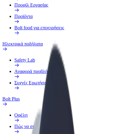
Προφίλ Εργασίας
Προϊόντα
Bolt food για επιχειρήσεις
Ηλεκτρικά ποδήλατα
Safety Lab
Αναφορά προβλήματος
Συχνές Ερωτήσεις
Bolt Plus
Οφέλη
Πώς να συμμετάσχετε