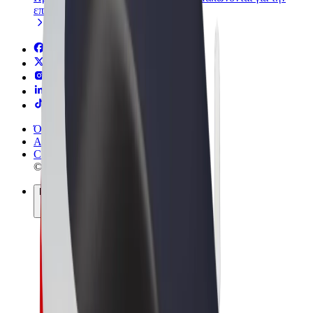
επιχείρησή σας
Όροι & Προϋποθέσεις
Απόρρητο
Cookies
© 2026 Bolt Technology OÜ
Προϊόντα
Διαδρομές
Σκούτερς
Αγορά Bolt
Bolt Food