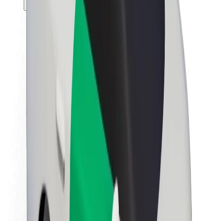
Θέσεις εργασίας
Σχετικά με τη Bolt
Βιωσιμότητα στη Bolt
Project Zero
Blog
Κέντρο Τύπου
Κατευθυντήριες γραμμές Brand
Αποστολή
Σχέσεις με Επενδυτές
Ηγεσία
Μάρκα
Μέσα ενημέρωσης
Urban Fund