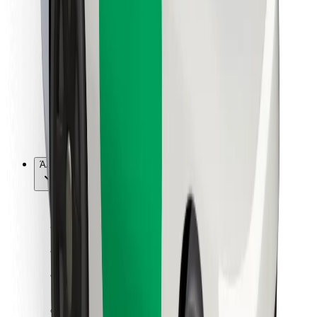
Για επιβάτες
Για τους οδηγούς
Για μεταφορείς
Bolt Food
Για ιδιοκτήτες στόλου οχημάτων
Για εστιατόρια
Bolt for Business
Άλλο
Προμηθευτές
Όροι & Προϋποθέσεις
Cookies
Ασφάλεια
Πάρε ταξί μέσα σε λίγα λεπτά!