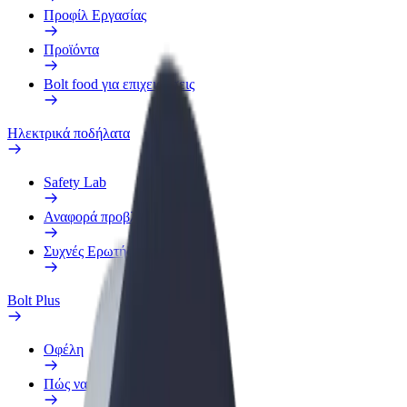
Προφίλ Εργασίας
Προϊόντα
Bolt food για επιχειρήσεις
Ηλεκτρικά ποδήλατα
Safety Lab
Αναφορά προβλήματος
Συχνές Ερωτήσεις
Bolt Plus
Οφέλη
Πώς να συμμετάσχετε