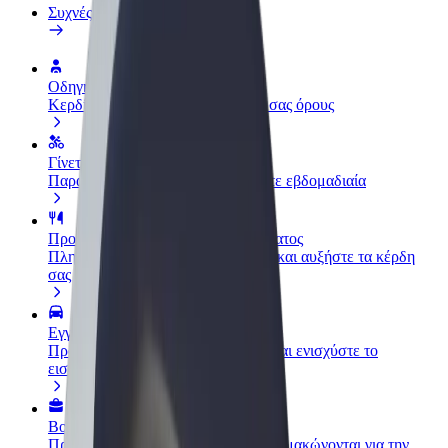
Συχνές Ερωτήσεις
Οδηγήστε
Κερδίστε χρήματα με τους δικούς σας όρους
Γίνετε courier
Παραδώστε φαγητό και πληρώνεστε εβδομαδιαία
Προσθήκη εστιατορίου ή καταστήματος
Πλησιάστε περισσότερους πελάτες και αυξήστε τα κέρδη
σας
Εγγραφείτε ως ιδιοκτήτης στόλου
Προσθέστε το στόλο σας στο Bolt και ενισχύστε το
εισόδημά σας
Bolt for Business
Προϊόντα και υπηρεσίες Bolt που κλιμακώνονται για την