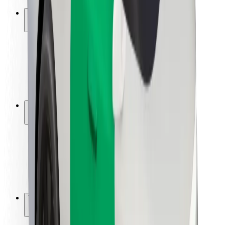
Ασφάλεια
Ασφάλεια επιβάτη
Ασφάλεια οδηγών
Ασφάλεια σκούτερ
Εργαστήριο ασφάλειας
Πόλεις
Τοποθεσίες
Λύσεις για την πόλη
Αεροδρόμια
Bolt Αποβάθρες Φόρτισης
Υποστήριξη