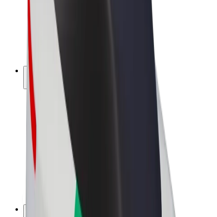
Bolt Drive
Bolt for Business
Ηλεκτρικά ποδήλατα
Bolt Plus
Κερδίστε με Bolt
Οδηγοί
Απολαβές οδηγών
Διανομείς
Απολαβές διανομέων
Bolt Εμπόρους Τροφίμων
Στόλοι
Franchises
Εταιρεία