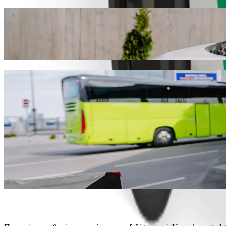
Πήγαινε από Uppsala centralstation σε Bag
Σου συνιστούμε να επιλέξεις τη Bolt ride-hailing αν ψάχνεις για τη
280,70 SEK SEK. Όποια και αν είναι η περίσταση, θα βρούμε το ιδα
Κατέβασε την εφαρμογή Bolt
Υπηρεσίες Bolt για να φτάσεις από Uppsala
Πολλές αποσκευές; Κάνε κράτηση στα XL φορτηγάκια μας για μέ
Θέλεις να φτάσεις με στιλ; Δοκίμασε τα premium αυτοκίνητα της 
Ταξιδεύεις με παιδιά; Παράγγειλε μια φιλική προς τα παιδιά δι
Το κατοικίδιό σου έρχεται μαζί; Δοκίμασε τις φιλικές προς τα κα
Χρειάζεσαι επιπλέον βοήθεια; Η κατηγορία assist προσφέρει ο
Προσιτές διαδρομές; Απόλαυσε compact αυτοκίνητα σε χαμηλότερ
Κατέβασε την εφαρμογή Bolt