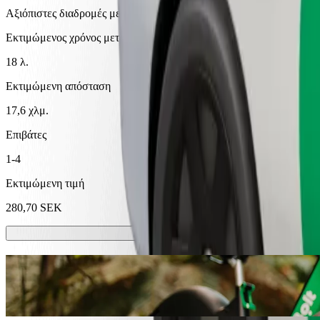
Αξιόπιστες διαδρομές με καθημερινά αυτοκίνητα μεσαίου μεγέθους.
Εκτιμώμενος χρόνος μετακίνησης
18 λ.
Εκτιμώμενη απόσταση
17,6 χλμ.
Επιβάτες
1-4
Εκτιμώμενη τιμή
280,70 SEK
Σκούτερ ή ηλεκτρικά ποδήλατα
Μετακινήσου στην Uppsala με Scooters ή E-bikes
Κατέβασε την εφαρμογή Bolt