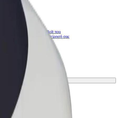
Bolt for Business
ι
Προϊόντα και υπηρεσίες Bolt που
κλιμακώνονται για την επιχείρησή σας
το ταξίδι σου.