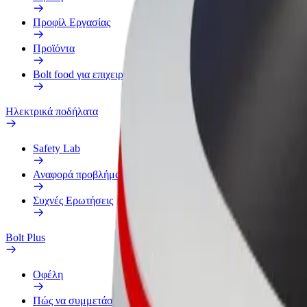
Προφίλ Εργασίας
Προϊόντα
Bolt food για επιχειρήσεις
Ηλεκτρικά ποδήλατα
Safety Lab
Αναφορά προβλήματος
Συχνές Ερωτήσεις
Bolt Plus
Οφέλη
Πώς να συμμετάσχετε