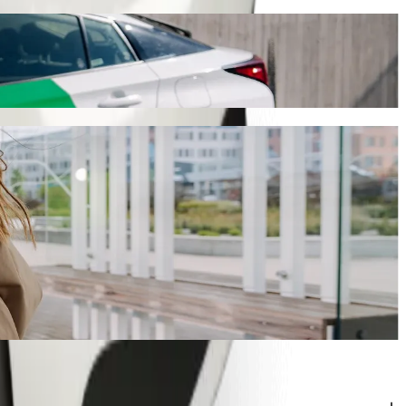
ιαδρομή θα διαρκέσει περίπου 18 λ. και θα κοστίσει γύρω στα