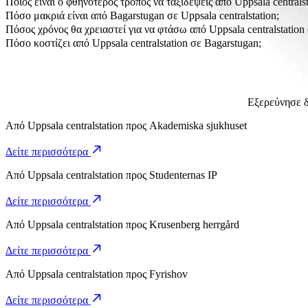
Ποιος είναι ο φθηνότερος τρόπος να ταξιδέψεις από Uppsala centrals
Ο πιο προσιτός τρόπος να ταξιδέψεις από Uppsala centralstation σε
Πόσο μακριά είναι από Bagarstugan σε Uppsala centralstation;
Το Bagarstugan απέχει περίπου 17,6 χλμ. από Uppsala centralstation.
Πόσος χρόνος θα χρειαστεί για να φτάσω από Uppsala centralstation
Χρειάζονται περίπου 18 λ. για να φτάσεις από Uppsala centralstation
Πόσο κοστίζει από Uppsala centralstation σε Bagarstugan;
Το κόστος της διαδρομής από Uppsala centralstation σε Bagarstugan
Εξερεύνησε δ
Από
Uppsala centralstation
προς
Akademiska sjukhuset
Δείτε περισσότερα
Από
Uppsala centralstation
προς
Studenternas IP
Δείτε περισσότερα
Από
Uppsala centralstation
προς
Krusenberg herrgård
Δείτε περισσότερα
Από
Uppsala centralstation
προς
Fyrishov
Δείτε περισσότερα