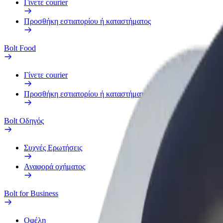
Γίνετε courier
Προσθήκη εστιατορίου ή καταστήματος
Bolt Food
Γίνετε courier
Προσθήκη εστιατορίου ή καταστήματος
Bolt Οδηγός
Συχνές Ερωτήσεις
Αναφορά οχήματος
Bolt for Business
Οφέλη