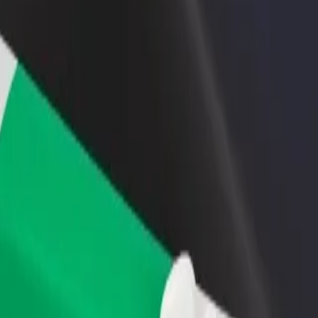
θήκη εστιατορίου ή
Εγγραφείτε ως ιδιοκτήτης στόλου
στήματος
Προσθέστε το στόλο σας στο Bolt κα
ιάστε περισσότερους πελάτες
ενισχύστε το εισόδημά σας
αυξήστε τα κέρδη σας
stugan
 Bagarstugan; Εξερεύνησε τις υπηρεσίες μας και βρες την ιδανική για 
Αποκτήστε την εφαρμογή