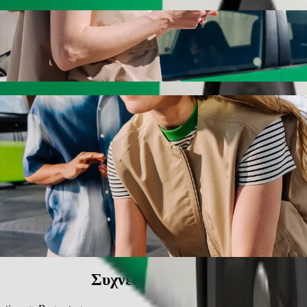
arstugan με Bolt ride-hailing
ν καλύτερη τιμή για να φτάσεις στο Bagarstugan. Με τη Bolt, αυτή η δ
νικό όχημα για εσένα.
 centralstation σε Bagarstugan
χρι 6 άτομα.
Bolt.
αδρομή με ανυψωτικό κάθισμα.
τοικίδια διαδρομές μας.
χήματα προσβάσιμα σε αναπηρικό αμαξίδιο (WAV).
η τιμή με τη Bolt basic.
Συχνές ερωτήσεις