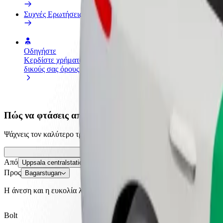
Συχνές Ερωτήσεις
Οδηγήστε
Γίνετε courier
Προσ
Κερδίστε χρήματα με τους
Παραδώστε φαγητό και
κατα
δικούς σας όρους
πληρώνεστε εβδομαδιαία
Πλησ
και 
Πώς να φτάσεις από Uppsala centralstation σε Bagar
Ψάχνεις τον καλύτερο τρόπο να φτάσεις από Uppsala centralstation σε
Από
Uppsala centralstation
Προς
Bagarstugan
Η άνεση και η ευκολία λίγα κλικ μακριά!
Bolt