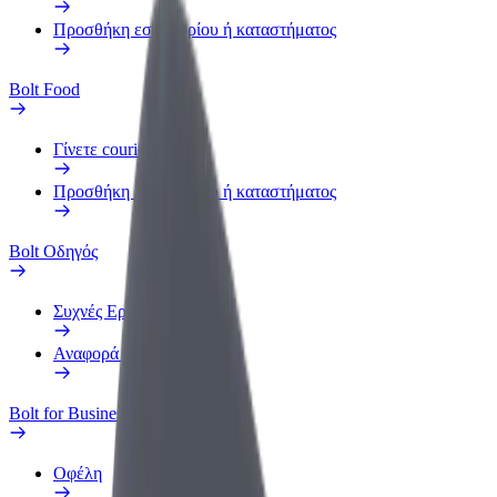
Προσθήκη εστιατορίου ή καταστήματος
Bolt Food
Γίνετε courier
Προσθήκη εστιατορίου ή καταστήματος
Bolt Οδηγός
Συχνές Ερωτήσεις
Αναφορά οχήματος
Bolt for Business
Οφέλη