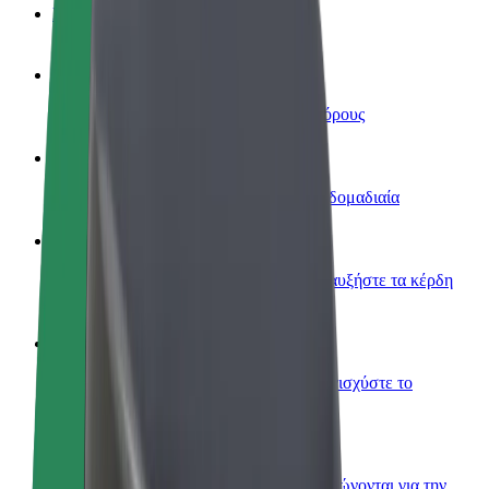
Συχνές Ερωτήσεις
Οδηγήστε
Κερδίστε χρήματα με τους δικούς σας όρους
Γίνετε courier
Παραδώστε φαγητό και πληρώνεστε εβδομαδιαία
Προσθήκη εστιατορίου ή καταστήματος
Πλησιάστε περισσότερους πελάτες και αυξήστε τα κέρδη
σας
Εγγραφείτε ως ιδιοκτήτης στόλου
Προσθέστε το στόλο σας στο Bolt και ενισχύστε το
εισόδημά σας
Bolt for Business
Προϊόντα και υπηρεσίες Bolt που κλιμακώνονται για την