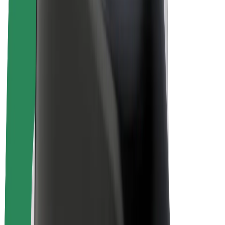
Bolt Drive
Bolt for Business
Ηλεκτρικά ποδήλατα
Bolt Plus
Κερδίστε με Bolt
Οδηγοί
Απολαβές οδηγών
Διανομείς
Απολαβές διανομέων
Bolt Εμπόρους Τροφίμων
Στόλοι
Franchises
Εταιρεία