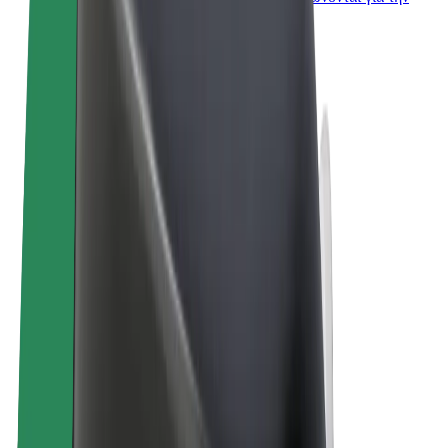
επιχείρησή σας
Όροι & Προϋποθέσεις
Απόρρητο
Cookies
© 2026 Bolt Technology OÜ
Προϊόντα
Διαδρομές
Σκούτερς
Αγορά Bolt
Bolt Food