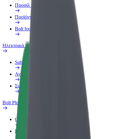
Προφίλ Εργασίας
Προϊόντα
Bolt food για επιχειρήσεις
Ηλεκτρικά ποδήλατα
Safety Lab
Αναφορά προβλήματος
Συχνές Ερωτήσεις
Bolt Plus
Οφέλη
Πώς να συμμετάσχετε