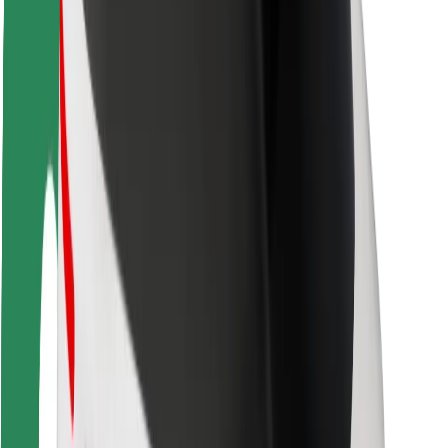
Ασφάλεια
Ασφάλεια επιβάτη
Ασφάλεια οδηγών
Ασφάλεια σκούτερ
Εργαστήριο ασφάλειας
Πόλεις
Τοποθεσίες
Λύσεις για την πόλη
Αεροδρόμια
Bolt Αποβάθρες Φόρτισης
Υποστήριξη