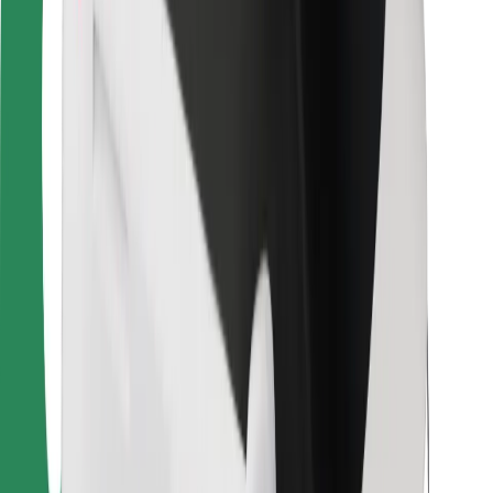
Για επιβάτες
Για τους οδηγούς
Για μεταφορείς
Bolt Food
Για ιδιοκτήτες στόλου οχημάτων
Για εστιατόρια
Bolt for Business
Άλλο
Προμηθευτές
Όροι & Προϋποθέσεις
Cookies
Ασφάλεια
Πάρε ταξί μέσα σε λίγα λεπτά!