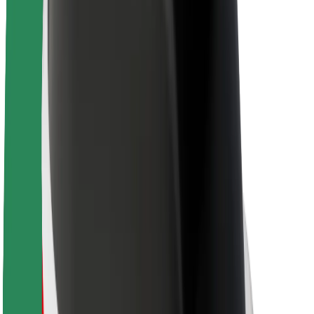
Θέσεις εργασίας
Σχετικά με τη Bolt
Βιωσιμότητα στη Bolt
Project Zero
Blog
Κέντρο Τύπου
Κατευθυντήριες γραμμές Brand
Αποστολή
Σχέσεις με Επενδυτές
Ηγεσία
Μάρκα
Μέσα ενημέρωσης
Urban Fund