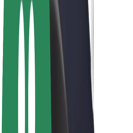
Bolt for Business
Ηλεκτρικά ποδήλατα
Bolt Plus
Κερδίστε με Bolt
Οδηγοί
Απολαβές οδηγών
Διανομείς
Απολαβές διανομέων
Bolt Εμπόρους Τροφίμων
Στόλοι
Franchises
Εταιρεία