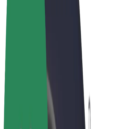
Όροι & Προϋποθέσεις
Απόρρητο
Cookies
© 2026 Bolt Technology OÜ
Προϊόντα
Διαδρομές
Σκούτερς
Αγορά Bolt
Bolt Food
Bolt Drive