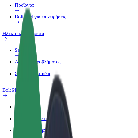
Προϊόντα
Bolt food για επιχειρήσεις
Ηλεκτρικά ποδήλατα
Safety Lab
Αναφορά προβλήματος
Συχνές Ερωτήσεις
Bolt Plus
Οφέλη
Πώς να συμμετάσχετε
Συχνές Ερωτήσεις