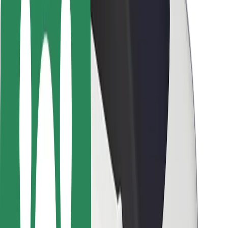
Ασφάλεια επιβάτη
Ασφάλεια οδηγών
Ασφάλεια σκούτερ
Εργαστήριο ασφάλειας
Πόλεις
Τοποθεσίες
Λύσεις για την πόλη
Αεροδρόμια
Bolt Αποβάθρες Φόρτισης
Υποστήριξη
Για επιβάτες
Για τους οδηγούς