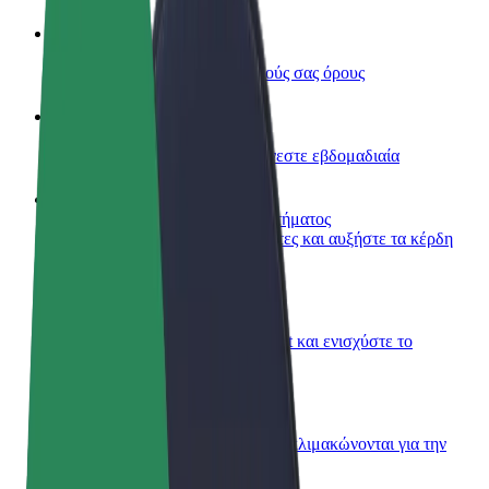
Οδηγήστε
Κερδίστε χρήματα με τους δικούς σας όρους
Γίνετε courier
Παραδώστε φαγητό και πληρώνεστε εβδομαδιαία
Προσθήκη εστιατορίου ή καταστήματος
Πλησιάστε περισσότερους πελάτες και αυξήστε τα κέρδη
σας
Εγγραφείτε ως ιδιοκτήτης στόλου
Προσθέστε το στόλο σας στο Bolt και ενισχύστε το
εισόδημά σας
Bolt for Business
Προϊόντα και υπηρεσίες Bolt που κλιμακώνονται για την
επιχείρησή σας