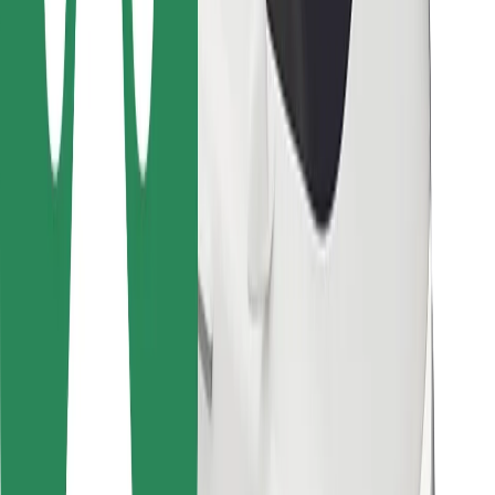
Για μεταφορείς
Bolt Food
Για ιδιοκτήτες στόλου οχημάτων
Για εστιατόρια
Bolt for Business
Άλλο
Προμηθευτές
Όροι & Προϋποθέσεις
Cookies
Ασφάλεια
Πάρε ταξί μέσα σε λίγα λεπτά!
Κατέβασε την εφαρμογή Bolt