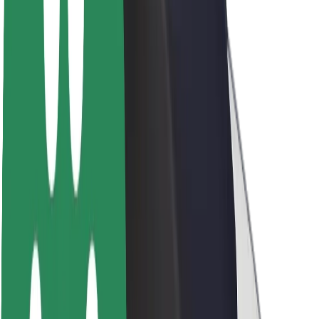
Θέσεις εργασίας
Σχετικά με τη Bolt
Βιωσιμότητα στη Bolt
Project Zero
Blog
Κέντρο Τύπου
Κατευθυντήριες γραμμές Brand
Αποστολή
Σχέσεις με Επενδυτές
Ηγεσία
Μάρκα
Μέσα ενημέρωσης
Urban Fund
Ασφάλεια