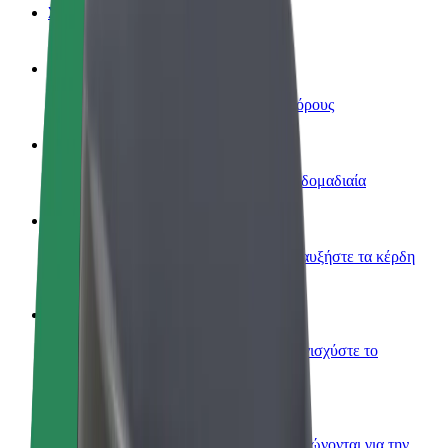
Συχνές Ερωτήσεις
Οδηγήστε
Κερδίστε χρήματα με τους δικούς σας όρους
Γίνετε courier
Παραδώστε φαγητό και πληρώνεστε εβδομαδιαία
Προσθήκη εστιατορίου ή καταστήματος
Πλησιάστε περισσότερους πελάτες και αυξήστε τα κέρδη
σας
Εγγραφείτε ως ιδιοκτήτης στόλου
Προσθέστε το στόλο σας στο Bolt και ενισχύστε το
εισόδημά σας
Bolt for Business
Προϊόντα και υπηρεσίες Bolt που κλιμακώνονται για την