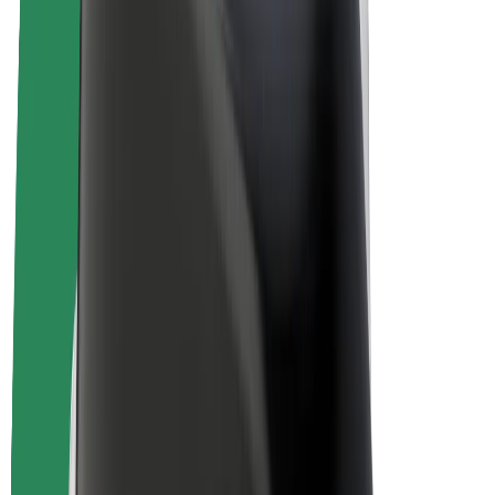
Bolt Drive
Bolt for Business
Ηλεκτρικά ποδήλατα
Bolt Plus
Κερδίστε με Bolt
Οδηγοί
Απολαβές οδηγών
Διανομείς
Απολαβές διανομέων
Bolt Εμπόρους Τροφίμων
Στόλοι
Franchises
Εταιρεία