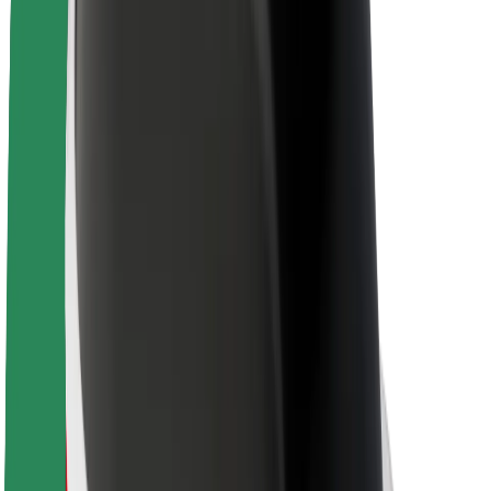
Θέσεις εργασίας
Σχετικά με τη Bolt
Βιωσιμότητα στη Bolt
Project Zero
Blog
Κέντρο Τύπου
Κατευθυντήριες γραμμές Brand
Αποστολή
Σχέσεις με Επενδυτές
Ηγεσία
Μάρκα
Μέσα ενημέρωσης
Urban Fund