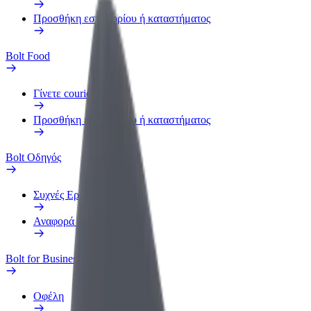
Προσθήκη εστιατορίου ή καταστήματος
Bolt Food
Γίνετε courier
Προσθήκη εστιατορίου ή καταστήματος
Bolt Οδηγός
Συχνές Ερωτήσεις
Αναφορά οχήματος
Bolt for Business
Οφέλη