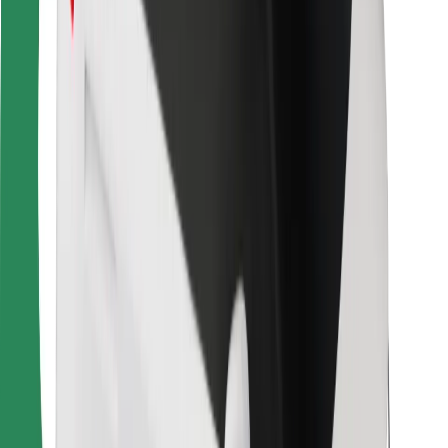
Για επιβάτες
Για τους οδηγούς
Για μεταφορείς
Bolt Food
Για ιδιοκτήτες στόλου οχημάτων
Για εστιατόρια
Bolt for Business
Άλλο
Προμηθευτές
Όροι & Προϋποθέσεις
Cookies
Ασφάλεια
Πάρε ταξί μέσα σε λίγα λεπτά!