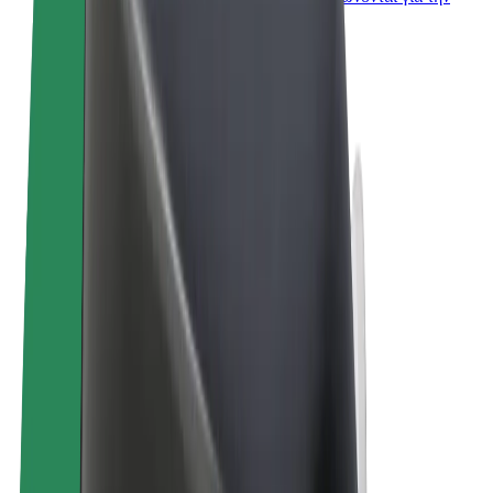
επιχείρησή σας
Όροι & Προϋποθέσεις
Απόρρητο
Cookies
© 2026 Bolt Technology OÜ
Προϊόντα
Διαδρομές
Σκούτερς
Αγορά Bolt
Bolt Food