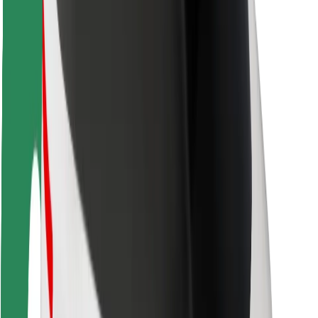
Ασφάλεια
Ασφάλεια επιβάτη
Ασφάλεια οδηγών
Ασφάλεια σκούτερ
Εργαστήριο ασφάλειας
Πόλεις
Τοποθεσίες
Λύσεις για την πόλη
Αεροδρόμια
Bolt Αποβάθρες Φόρτισης
Υποστήριξη