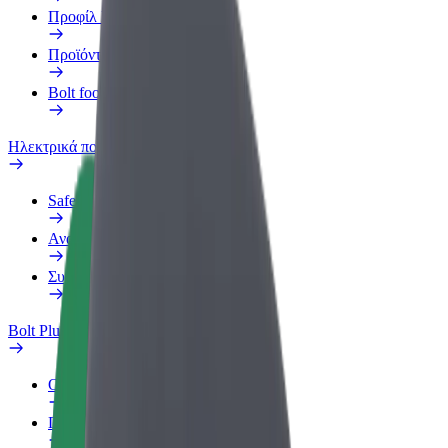
Προφίλ Εργασίας
Προϊόντα
Bolt food για επιχειρήσεις
Ηλεκτρικά ποδήλατα
Safety Lab
Αναφορά προβλήματος
Συχνές Ερωτήσεις
Bolt Plus
Οφέλη
Πώς να συμμετάσχετε