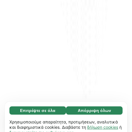
Επιτρέψτε σε όλα
Απόρριψη όλων
Απαραίτητο (65)
Τα απαραίτητα cookies συμβάλλουν στη
Μάθετε περισσότερα
Χρησιμοποιούμε απαραίτητα, προτιμήσεων, αναλυτικά
χρηστικότητα του ιστότοπού μας,
και διαφημιστικά cookies. Διαβάστε τη
δήλωση cookies
ή